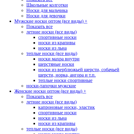
Школьные колготки
Носки для мальчика
Носки для девочки
Мужские носки оптом (все виды)
+
Показать все
летние носки (все виды)
спортивные носки
носки из крапивы
носки из льна
теплые носки (все виды)
носки махра внутри
шерстяные носки
носки из верблюжьей шерсти, собачьей
шерсти, норка, ангора и т.п.
теплые носки спортивные
носки-тапочки мужские
Женские носки оптом (все виды)
+
Показать все
летние носки (все виды)
капроновые носки, эластик
спортивные носки
носки из льна
носки из крапивы
теплые носки (все виды)