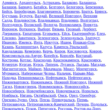
Армянск
,
Архангельск
,
Астрахань
,
Балаково
,
Балашиха
,
Балашов
,
Барнаул
,
Батайск
,
Белгород
,
Белогорск
,
Березники
,
Бийск
,
Биробиджан
,
Благовещенск
,
Боровичи
,
Братск
,
Брянск
,
Бугульма
,
Бузулук
,
Валдай
,
Великий Новгород
,
Верхняя
Салда
,
Владивосток
,
Владикавказ
,
Владимир
,
Волгоград
,
Волгодонск
,
Волжский
,
Вологда
,
Волоколамск
,
Воркута
,
Воронеж
,
Воткинск
,
Выборг
,
Вязьма
,
Грозный
,
Дербент
,
Дзержинск
,
Евпатория
,
Егорьевск
,
Ейск
,
Екатеринбург
,
Елец
,
Елизово
,
Завитинск
,
Зеленогорск
,
Зеленодольск
,
Златоуст
,
Иваново
,
Ижевск
,
Инта
,
Иркутск
,
Ишим
,
Йошкар-Ола
,
Казань
,
Калининград
,
Калуга
,
Каменск-Уральский
,
Кандалакша
,
Кемерово
,
Керчь
,
Киров
,
Кисловодск
,
Ковров
,
Комсомольск-на-Амуре
,
Копейск
,
Королёв
,
Костанай
,
Кострома
,
Котлас
,
Краснодар
,
Краснокаменск
,
Красноярск
,
Кумертау
,
Курган
,
Курск
,
Липецк
,
Луганск
,
Лысьва
,
Магадан
,
Магнитогорск
,
Майкоп
,
Махачкала
,
Миасс
,
Мончегорск
,
Мурманск
,
Набережные Челны
,
Нальчик
,
Нарьян-Мар
,
Находка
,
Невинномысск
,
Нефтекамск
,
Нефтеюганск
,
Нижневартовск
,
Нижнекамск
,
Нижний Новгород
,
Нижний
Тагил
,
Новокузнецк
,
Новомосковск
,
Новороссийск
,
Новосибирск
,
Новочебоксарск
,
Новочеркасск
,
Норильск
,
Ноябрьск
,
Нягань
,
Октябрьский
,
Омск
,
Орел
,
Оренбург
,
Орехово-Зуево
,
Орск
,
Пенза
,
Первоуральск
,
Пермь
,
Петрозаводск
,
Петропавловск-Камчатский
,
Печора
,
Подольск
,
Прокопьевск
,
Псков
,
Пятигорск
,
Россошь
,
Ростов-на-Дону
,