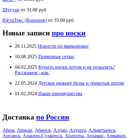
Шугуан
от 31.00 руб
ЮстаТекс (Воронеж)
от 35.00 руб
Новые записи
про носки
26.11.2025
Новости по маркировке
10.08.2025
Размерные сетки
04.02.2025
Купить носки оптом и не пожалеть?
Расскажем - как.
22.05.2024
Детское нижнее белье и трикотаж оптом
01.02.2024
Наши преимущества
Доставка
по России
Абаза
,
Абакан
,
Абинск
,
Алдан
,
Алушта
,
Альметьевск
,
Ангарск
,
Анжеро-Судженск
,
Апатиты
,
Арзамас
,
Армавир
,