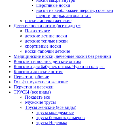
носки махра внутри
шерстяные носки
носки из верблюжьей шерсти, собачьей
шерсти, норка, ангора и т.п.
носки-тапочки женские
Детские носки оптом (все виды)
+
Показать все
детские летние носки
детские теплые носки
спортивные носки
носки-тапочки детские
Медицинские носки, лечебные носки без резинки
Колготки и лосины детские оптом
Колготки для бабушек оптом. Чулки и гольфы.
Колготки женские оптом
Перчатки рабочие
Гольфы мужские и женские
Перчатки и варежки
ТРУСЫ (все виды)
+
Показать все
Мужские трусы
Трусы женские (все виды)
трусы молодежные
трусы больших размеров
трусы Неделька