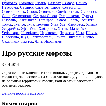
Рубцовск
,
Рыбинск
,
Рязань
,
Салават
,
Самара
,
Санкт-
Петербург
,
Саранск
,
Саратов
,
Саров
,
Севастопол
,
Северодвинск
,
Серов
,
Серпухов
,
Симферополь
,
Смоленск
,
Сочи
,
Ставрополь
,
Старый Оскол
,
Стерлитамак
,
Сургут
,
Сызрань
,
Сыктывкар
,
Таганрог
,
Тамбов
,
Тверь
,
Тольятти
,
Томск
,
Туапсе
,
Тула
,
Тюмень
,
Улан-Удэ
,
Ульяновск
,
Усинск
,
Уссурийск
,
Уфа
,
Ухта
,
Хабаровск
,
Ханты-Мансийск
,
Чебоксары
,
Челябинск
,
Череповец
,
Черкесск
,
Чита
,
Шахты
,
Шебекино
,
Шуя
,
Электросталь
,
Элиста
,
Энгельс
,
Южно-
Сахалинск
,
Якутск
,
Ялта
,
Ярославль
Про русские морозы
30.01.2014
Дорогие наши клиенты и поставщики. Доводим до вашего
свединия, что несмотря на холодную погоду, установившуюся
на большой территории России, наш магазин работает в
обычном режиме.
Детские носки и колготки
→
Комментарии