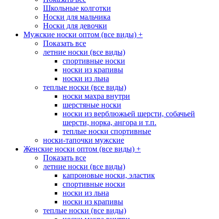
Школьные колготки
Носки для мальчика
Носки для девочки
Мужские носки оптом (все виды)
+
Показать все
летние носки (все виды)
спортивные носки
носки из крапивы
носки из льна
теплые носки (все виды)
носки махра внутри
шерстяные носки
носки из верблюжьей шерсти, собачьей
шерсти, норка, ангора и т.п.
теплые носки спортивные
носки-тапочки мужские
Женские носки оптом (все виды)
+
Показать все
летние носки (все виды)
капроновые носки, эластик
спортивные носки
носки из льна
носки из крапивы
теплые носки (все виды)