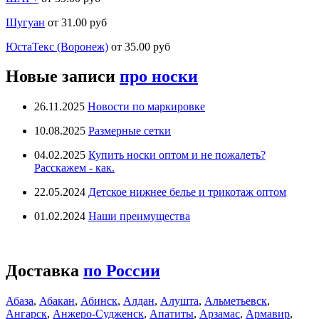
Шугуан
от 31.00 руб
ЮстаТекс (Воронеж)
от 35.00 руб
Новые записи
про носки
26.11.2025
Новости по маркировке
10.08.2025
Размерные сетки
04.02.2025
Купить носки оптом и не пожалеть?
Расскажем - как.
22.05.2024
Детское нижнее белье и трикотаж оптом
01.02.2024
Наши преимущества
Доставка
по России
Абаза
,
Абакан
,
Абинск
,
Алдан
,
Алушта
,
Альметьевск
,
Ангарск
,
Анжеро-Судженск
,
Апатиты
,
Арзамас
,
Армавир
,