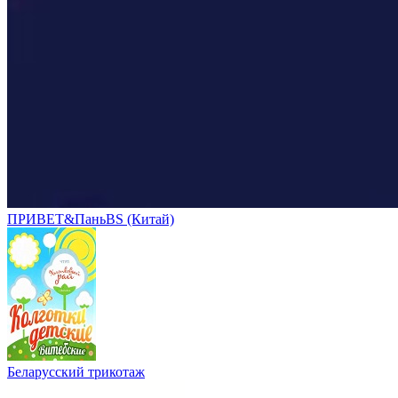
ПРИВЕТ&ПаньBS (Китай)
Беларусский трикотаж