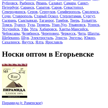
Рубцовск
,
Рыбинск
,
Рязань
,
Салават
,
Самара
,
Санкт-
Петербург
,
Саранск
,
Саратов
,
Саров
,
Севастопол
,
Северодвинск
,
Серов
,
Серпухов
,
Симферополь
,
Смоленск
,
Сочи
,
Ставрополь
,
Старый Оскол
,
Стерлитамак
,
Сургут
,
Сызрань
,
Сыктывкар
,
Таганрог
,
Тамбов
,
Тверь
,
Тольятти
,
Томск
,
Туапсе
,
Тула
,
Тюмень
,
Улан-Удэ
,
Ульяновск
,
Усинск
,
Уссурийск
,
Уфа
,
Ухта
,
Хабаровск
,
Ханты-Мансийск
,
Чебоксары
,
Челябинск
,
Череповец
,
Черкесск
,
Чита
,
Шахты
,
Шебекино
,
Шуя
,
Электросталь
,
Элиста
,
Энгельс
,
Южно-
Сахалинск
,
Якутск
,
Ялта
,
Ярославль
Носки оптом в Егорьевске
Пирамида (г. Раменское)