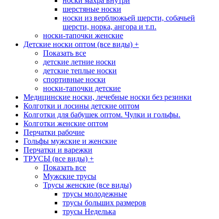
носки махра внутри
шерстяные носки
носки из верблюжьей шерсти, собачьей
шерсти, норка, ангора и т.п.
носки-тапочки женские
Детские носки оптом (все виды)
+
Показать все
детские летние носки
детские теплые носки
спортивные носки
носки-тапочки детские
Медицинские носки, лечебные носки без резинки
Колготки и лосины детские оптом
Колготки для бабушек оптом. Чулки и гольфы.
Колготки женские оптом
Перчатки рабочие
Гольфы мужские и женские
Перчатки и варежки
ТРУСЫ (все виды)
+
Показать все
Мужские трусы
Трусы женские (все виды)
трусы молодежные
трусы больших размеров
трусы Неделька