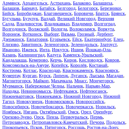
Армянск
,
Архангельск
,
Астрахань
,
Балаково
,
Балашиха
,
Балашов
,
Барнаул
,
Батайск
,
Белгород
,
Белогорск
,
Березники
,
Бийск
,
Биробиджан
,
Благовещенск
,
Боровичи
,
Братск
,
Брянск
,
Бугульма
,
Бузулук
,
Валдай
,
Великий Новгород
,
Верхняя
Салда
,
Владивосток
,
Владикавказ
,
Владимир
,
Волгоград
,
Волгодонск
,
Волжский
,
Вологда
,
Волоколамск
,
Воркута
,
Воронеж
,
Воткинск
,
Выборг
,
Вязьма
,
Грозный
,
Дербент
,
Дзержинск
,
Евпатория
,
Егорьевск
,
Ейск
,
Екатеринбург
,
Елец
,
Елизово
,
Завитинск
,
Зеленогорск
,
Зеленодольск
,
Златоуст
,
Иваново
,
Ижевск
,
Инта
,
Иркутск
,
Ишим
,
Йошкар-Ола
,
Казань
,
Калининград
,
Калуга
,
Каменск-Уральский
,
Кандалакша
,
Кемерово
,
Керчь
,
Киров
,
Кисловодск
,
Ковров
,
Комсомольск-на-Амуре
,
Копейск
,
Королёв
,
Костанай
,
Кострома
,
Котлас
,
Краснодар
,
Краснокаменск
,
Красноярск
,
Кумертау
,
Курган
,
Курск
,
Липецк
,
Луганск
,
Лысьва
,
Магадан
,
Магнитогорск
,
Майкоп
,
Махачкала
,
Миасс
,
Мончегорск
,
Мурманск
,
Набережные Челны
,
Нальчик
,
Нарьян-Мар
,
Находка
,
Невинномысск
,
Нефтекамск
,
Нефтеюганск
,
Нижневартовск
,
Нижнекамск
,
Нижний Новгород
,
Нижний
Тагил
,
Новокузнецк
,
Новомосковск
,
Новороссийск
,
Новосибирск
,
Новочебоксарск
,
Новочеркасск
,
Норильск
,
Ноябрьск
,
Нягань
,
Октябрьский
,
Омск
,
Орел
,
Оренбург
,
Орехово-Зуево
,
Орск
,
Пенза
,
Первоуральск
,
Пермь
,
Петрозаводск
,
Петропавловск-Камчатский
,
Печора
,
Подольск
,
Прокопьевск
,
Псков
,
Пятигорск
,
Россошь
,
Ростов-на-Дону
,