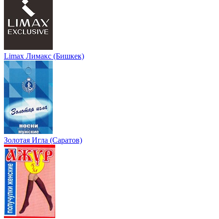
Limax Лимакс (Бишкек)
Золотая Игла (Саратов)