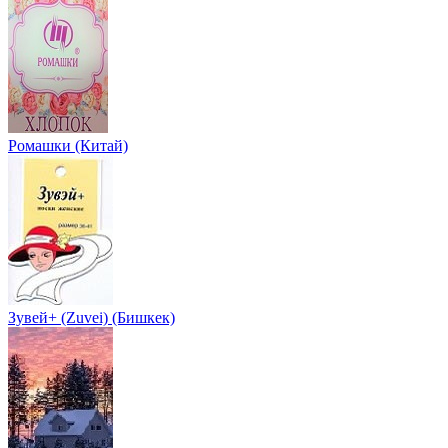
Ромашки (Китай)
Зувей+ (Zuvei) (Бишкек)