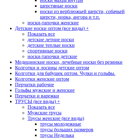
носки махра внутри
шерстяные носки
носки из верблюжьей шерсти, собачьей
шерсти, норка, ангора и т.п.
носки-тапочки женские
Детские носки оптом (все виды)
+
Показать все
детские летние носки
детские теплые носки
спортивные носки
носки-тапочки детские
Медицинские носки, лечебные носки без резинки
Колготки и лосины детские оптом
Колготки для бабушек оптом. Чулки и гольфы.
Колготки женские оптом
Перчатки рабочие
Гольфы мужские и женские
Перчатки и варежки
ТРУСЫ (все виды)
+
Показать все
Мужские трусы
Трусы женские (все виды)
трусы молодежные
трусы больших размеров
трусы Неделька