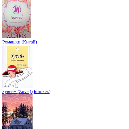
Ромашки (Китай)
Зувей+ (Zuvei) (Бишкек)