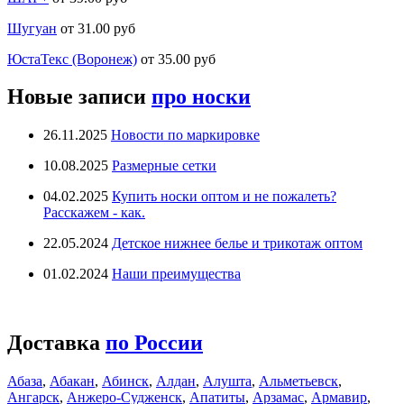
Шугуан
от 31.00 руб
ЮстаТекс (Воронеж)
от 35.00 руб
Новые записи
про носки
26.11.2025
Новости по маркировке
10.08.2025
Размерные сетки
04.02.2025
Купить носки оптом и не пожалеть?
Расскажем - как.
22.05.2024
Детское нижнее белье и трикотаж оптом
01.02.2024
Наши преимущества
Доставка
по России
Абаза
,
Абакан
,
Абинск
,
Алдан
,
Алушта
,
Альметьевск
,
Ангарск
,
Анжеро-Судженск
,
Апатиты
,
Арзамас
,
Армавир
,