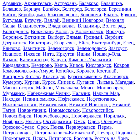
Армянск
,
Архангельск
,
Астрахань
,
Балаково
,
Балашиха
,
Балашов
,
Барнаул
,
Батайск
,
Белгород
,
Белогорск
,
Березники
,
Бийск
,
Биробиджан
,
Благовещенск
,
Боровичи
,
Братск
,
Брянск
,
Бугульма
,
Бузулук
,
Валдай
,
Великий Новгород
,
Верхняя
Салда
,
Владивосток
,
Владикавказ
,
Владимир
,
Волгоград
,
Волгодонск
,
Волжский
,
Вологда
,
Волоколамск
,
Воркута
,
Воронеж
,
Воткинск
,
Выборг
,
Вязьма
,
Грозный
,
Дербент
,
Дзержинск
,
Евпатория
,
Егорьевск
,
Ейск
,
Екатеринбург
,
Елец
,
Елизово
,
Завитинск
,
Зеленогорск
,
Зеленодольск
,
Златоуст
,
Иваново
,
Ижевск
,
Инта
,
Иркутск
,
Ишим
,
Йошкар-Ола
,
Казань
,
Калининград
,
Калуга
,
Каменск-Уральский
,
Кандалакша
,
Кемерово
,
Керчь
,
Киров
,
Кисловодск
,
Ковров
,
Комсомольск-на-Амуре
,
Копейск
,
Королёв
,
Костанай
,
Кострома
,
Котлас
,
Краснодар
,
Краснокаменск
,
Красноярск
,
Кумертау
,
Курган
,
Курск
,
Липецк
,
Луганск
,
Лысьва
,
Магадан
,
Магнитогорск
,
Майкоп
,
Махачкала
,
Миасс
,
Мончегорск
,
Мурманск
,
Набережные Челны
,
Нальчик
,
Нарьян-Мар
,
Находка
,
Невинномысск
,
Нефтекамск
,
Нефтеюганск
,
Нижневартовск
,
Нижнекамск
,
Нижний Новгород
,
Нижний
Тагил
,
Новокузнецк
,
Новомосковск
,
Новороссийск
,
Новосибирск
,
Новочебоксарск
,
Новочеркасск
,
Норильск
,
Ноябрьск
,
Нягань
,
Октябрьский
,
Омск
,
Орел
,
Оренбург
,
Орехово-Зуево
,
Орск
,
Пенза
,
Первоуральск
,
Пермь
,
Петрозаводск
,
Петропавловск-Камчатский
,
Печора
,
Подольск
,
Прокопьевск
,
Псков
,
Пятигорск
,
Россошь
,
Ростов-на-Дону
,