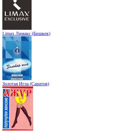
Limax Лимакс (Бишкек)
Золотая Игла (Саратов)