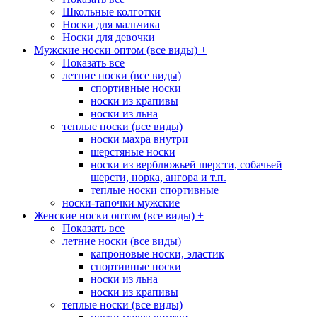
Школьные колготки
Носки для мальчика
Носки для девочки
Мужские носки оптом (все виды)
+
Показать все
летние носки (все виды)
спортивные носки
носки из крапивы
носки из льна
теплые носки (все виды)
носки махра внутри
шерстяные носки
носки из верблюжьей шерсти, собачьей
шерсти, норка, ангора и т.п.
теплые носки спортивные
носки-тапочки мужские
Женские носки оптом (все виды)
+
Показать все
летние носки (все виды)
капроновые носки, эластик
спортивные носки
носки из льна
носки из крапивы
теплые носки (все виды)