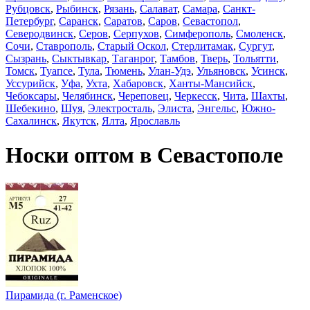
Рубцовск
,
Рыбинск
,
Рязань
,
Салават
,
Самара
,
Санкт-
Петербург
,
Саранск
,
Саратов
,
Саров
,
Севастопол
,
Северодвинск
,
Серов
,
Серпухов
,
Симферополь
,
Смоленск
,
Сочи
,
Ставрополь
,
Старый Оскол
,
Стерлитамак
,
Сургут
,
Сызрань
,
Сыктывкар
,
Таганрог
,
Тамбов
,
Тверь
,
Тольятти
,
Томск
,
Туапсе
,
Тула
,
Тюмень
,
Улан-Удэ
,
Ульяновск
,
Усинск
,
Уссурийск
,
Уфа
,
Ухта
,
Хабаровск
,
Ханты-Мансийск
,
Чебоксары
,
Челябинск
,
Череповец
,
Черкесск
,
Чита
,
Шахты
,
Шебекино
,
Шуя
,
Электросталь
,
Элиста
,
Энгельс
,
Южно-
Сахалинск
,
Якутск
,
Ялта
,
Ярославль
Носки оптом в Севастополе
Пирамида (г. Раменское)