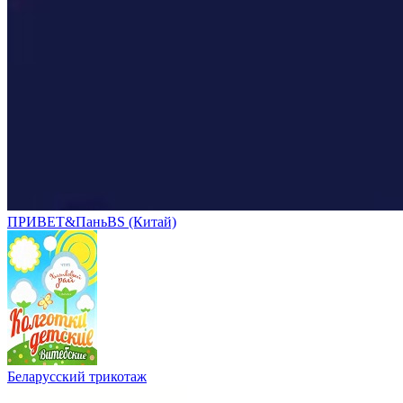
ПРИВЕТ&ПаньBS (Китай)
Беларусский трикотаж