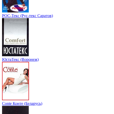
РОС-Текс (Рус-текс Саратов)
ЮстаТекс (Воронеж)
Conte Конте (Беларусь)