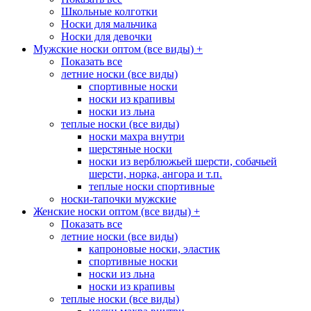
Школьные колготки
Носки для мальчика
Носки для девочки
Мужские носки оптом (все виды)
+
Показать все
летние носки (все виды)
спортивные носки
носки из крапивы
носки из льна
теплые носки (все виды)
носки махра внутри
шерстяные носки
носки из верблюжьей шерсти, собачьей
шерсти, норка, ангора и т.п.
теплые носки спортивные
носки-тапочки мужские
Женские носки оптом (все виды)
+
Показать все
летние носки (все виды)
капроновые носки, эластик
спортивные носки
носки из льна
носки из крапивы
теплые носки (все виды)