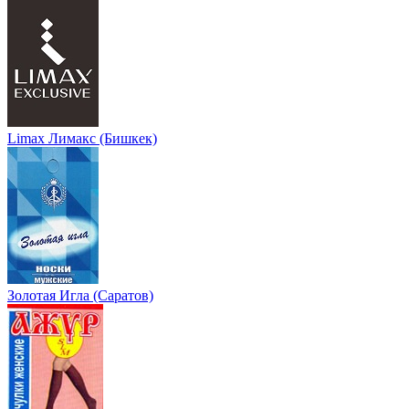
Limax Лимакс (Бишкек)
Золотая Игла (Саратов)