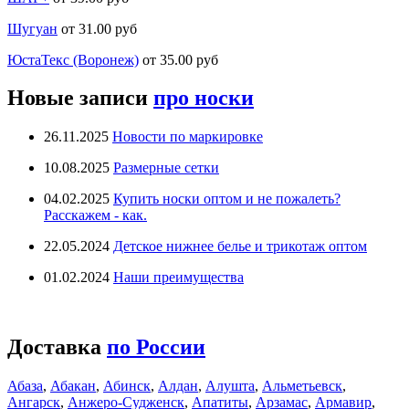
Шугуан
от 31.00 руб
ЮстаТекс (Воронеж)
от 35.00 руб
Новые записи
про носки
26.11.2025
Новости по маркировке
10.08.2025
Размерные сетки
04.02.2025
Купить носки оптом и не пожалеть?
Расскажем - как.
22.05.2024
Детское нижнее белье и трикотаж оптом
01.02.2024
Наши преимущества
Доставка
по России
Абаза
,
Абакан
,
Абинск
,
Алдан
,
Алушта
,
Альметьевск
,
Ангарск
,
Анжеро-Судженск
,
Апатиты
,
Арзамас
,
Армавир
,