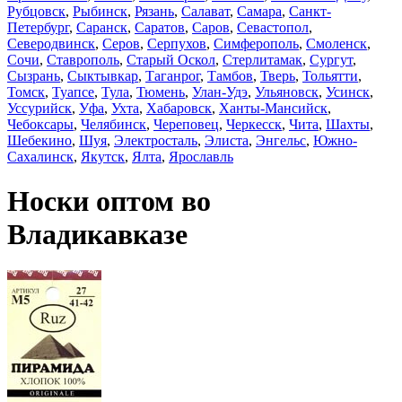
Рубцовск
,
Рыбинск
,
Рязань
,
Салават
,
Самара
,
Санкт-
Петербург
,
Саранск
,
Саратов
,
Саров
,
Севастопол
,
Северодвинск
,
Серов
,
Серпухов
,
Симферополь
,
Смоленск
,
Сочи
,
Ставрополь
,
Старый Оскол
,
Стерлитамак
,
Сургут
,
Сызрань
,
Сыктывкар
,
Таганрог
,
Тамбов
,
Тверь
,
Тольятти
,
Томск
,
Туапсе
,
Тула
,
Тюмень
,
Улан-Удэ
,
Ульяновск
,
Усинск
,
Уссурийск
,
Уфа
,
Ухта
,
Хабаровск
,
Ханты-Мансийск
,
Чебоксары
,
Челябинск
,
Череповец
,
Черкесск
,
Чита
,
Шахты
,
Шебекино
,
Шуя
,
Электросталь
,
Элиста
,
Энгельс
,
Южно-
Сахалинск
,
Якутск
,
Ялта
,
Ярославль
Носки оптом во
Владикавказе