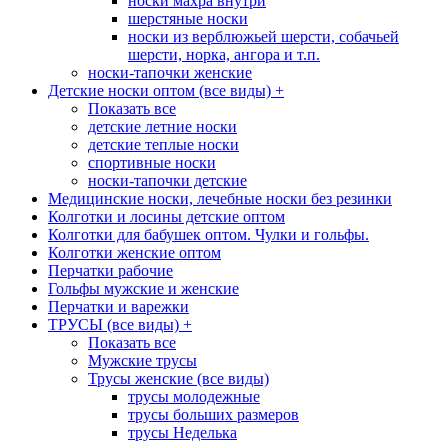
носки махра внутри
шерстяные носки
носки из верблюжьей шерсти, собачьей
шерсти, норка, ангора и т.п.
носки-тапочки женские
Детские носки оптом (все виды)
+
Показать все
детские летние носки
детские теплые носки
спортивные носки
носки-тапочки детские
Медицинские носки, лечебные носки без резинки
Колготки и лосины детские оптом
Колготки для бабушек оптом. Чулки и гольфы.
Колготки женские оптом
Перчатки рабочие
Гольфы мужские и женские
Перчатки и варежки
ТРУСЫ (все виды)
+
Показать все
Мужские трусы
Трусы женские (все виды)
трусы молодежные
трусы больших размеров
трусы Неделька