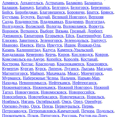
Армянск
,
Архангельск
,
Астрахань
,
Балаково
,
Балашиха
,
Балашов
,
Барнаул
,
Батайск
,
Белгород
,
Белогорск
,
Березники
,
Бийск
,
Биробиджан
,
Благовещенск
,
Боровичи
,
Братск
,
Брянск
,
Бугульма
,
Бузулук
,
Валдай
,
Великий Новгород
,
Верхняя
Салда
,
Владивосток
,
Владикавказ
,
Владимир
,
Волгоград
,
Волгодонск
,
Волжский
,
Вологда
,
Волоколамск
,
Воркута
,
Воронеж
,
Воткинск
,
Выборг
,
Вязьма
,
Грозный
,
Дербент
,
Дзержинск
,
Евпатория
,
Егорьевск
,
Ейск
,
Екатеринбург
,
Елец
,
Елизово
,
Завитинск
,
Зеленогорск
,
Зеленодольск
,
Златоуст
,
Иваново
,
Ижевск
,
Инта
,
Иркутск
,
Ишим
,
Йошкар-Ола
,
Казань
,
Калининград
,
Калуга
,
Каменск-Уральский
,
Кандалакша
,
Кемерово
,
Керчь
,
Киров
,
Кисловодск
,
Ковров
,
Комсомольск-на-Амуре
,
Копейск
,
Королёв
,
Костанай
,
Кострома
,
Котлас
,
Краснодар
,
Краснокаменск
,
Красноярск
,
Кумертау
,
Курган
,
Курск
,
Липецк
,
Луганск
,
Лысьва
,
Магадан
,
Магнитогорск
,
Майкоп
,
Махачкала
,
Миасс
,
Мончегорск
,
Мурманск
,
Набережные Челны
,
Нальчик
,
Нарьян-Мар
,
Находка
,
Невинномысск
,
Нефтекамск
,
Нефтеюганск
,
Нижневартовск
,
Нижнекамск
,
Нижний Новгород
,
Нижний
Тагил
,
Новокузнецк
,
Новомосковск
,
Новороссийск
,
Новосибирск
,
Новочебоксарск
,
Новочеркасск
,
Норильск
,
Ноябрьск
,
Нягань
,
Октябрьский
,
Омск
,
Орел
,
Оренбург
,
Орехово-Зуево
,
Орск
,
Пенза
,
Первоуральск
,
Пермь
,
Петрозаводск
,
Петропавловск-Камчатский
,
Печора
,
Подольск
,
Прокопьевск
,
Псков
,
Пятигорск
,
Россошь
,
Ростов-на-Дону
,