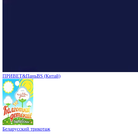
ПРИВЕТ&ПаньBS (Китай)
Беларусский трикотаж