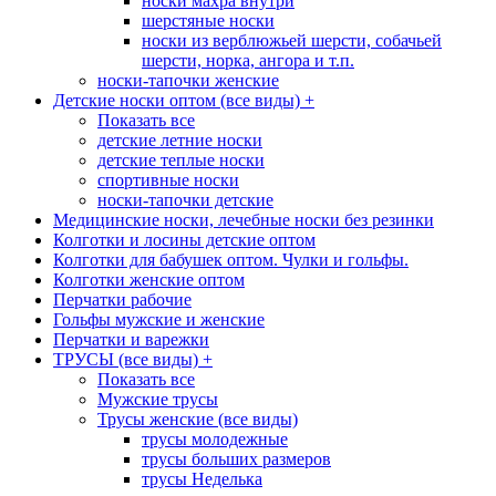
носки махра внутри
шерстяные носки
носки из верблюжьей шерсти, собачьей
шерсти, норка, ангора и т.п.
носки-тапочки женские
Детские носки оптом (все виды)
+
Показать все
детские летние носки
детские теплые носки
спортивные носки
носки-тапочки детские
Медицинские носки, лечебные носки без резинки
Колготки и лосины детские оптом
Колготки для бабушек оптом. Чулки и гольфы.
Колготки женские оптом
Перчатки рабочие
Гольфы мужские и женские
Перчатки и варежки
ТРУСЫ (все виды)
+
Показать все
Мужские трусы
Трусы женские (все виды)
трусы молодежные
трусы больших размеров
трусы Неделька