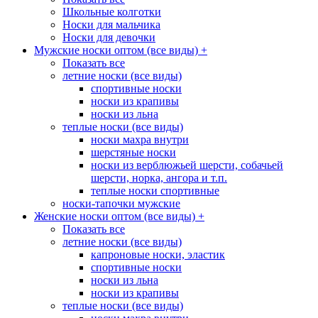
Школьные колготки
Носки для мальчика
Носки для девочки
Мужские носки оптом (все виды)
+
Показать все
летние носки (все виды)
спортивные носки
носки из крапивы
носки из льна
теплые носки (все виды)
носки махра внутри
шерстяные носки
носки из верблюжьей шерсти, собачьей
шерсти, норка, ангора и т.п.
теплые носки спортивные
носки-тапочки мужские
Женские носки оптом (все виды)
+
Показать все
летние носки (все виды)
капроновые носки, эластик
спортивные носки
носки из льна
носки из крапивы
теплые носки (все виды)