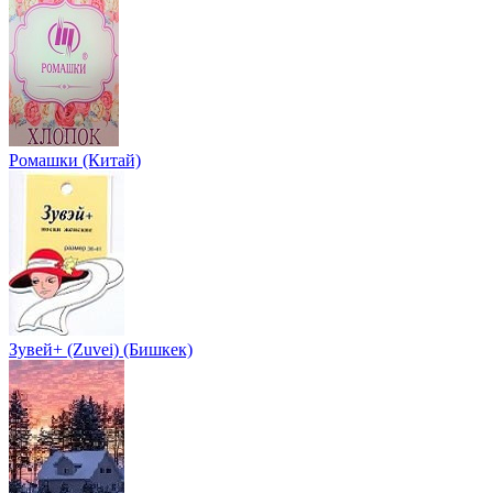
Ромашки (Китай)
Зувей+ (Zuvei) (Бишкек)