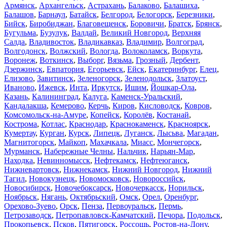
Армянск
,
Архангельск
,
Астрахань
,
Балаково
,
Балашиха
,
Балашов
,
Барнаул
,
Батайск
,
Белгород
,
Белогорск
,
Березники
,
Бийск
,
Биробиджан
,
Благовещенск
,
Боровичи
,
Братск
,
Брянск
,
Бугульма
,
Бузулук
,
Валдай
,
Великий Новгород
,
Верхняя
Салда
,
Владивосток
,
Владикавказ
,
Владимир
,
Волгоград
,
Волгодонск
,
Волжский
,
Вологда
,
Волоколамск
,
Воркута
,
Воронеж
,
Воткинск
,
Выборг
,
Вязьма
,
Грозный
,
Дербент
,
Дзержинск
,
Евпатория
,
Егорьевск
,
Ейск
,
Екатеринбург
,
Елец
,
Елизово
,
Завитинск
,
Зеленогорск
,
Зеленодольск
,
Златоуст
,
Иваново
,
Ижевск
,
Инта
,
Иркутск
,
Ишим
,
Йошкар-Ола
,
Казань
,
Калининград
,
Калуга
,
Каменск-Уральский
,
Кандалакша
,
Кемерово
,
Керчь
,
Киров
,
Кисловодск
,
Ковров
,
Комсомольск-на-Амуре
,
Копейск
,
Королёв
,
Костанай
,
Кострома
,
Котлас
,
Краснодар
,
Краснокаменск
,
Красноярск
,
Кумертау
,
Курган
,
Курск
,
Липецк
,
Луганск
,
Лысьва
,
Магадан
,
Магнитогорск
,
Майкоп
,
Махачкала
,
Миасс
,
Мончегорск
,
Мурманск
,
Набережные Челны
,
Нальчик
,
Нарьян-Мар
,
Находка
,
Невинномысск
,
Нефтекамск
,
Нефтеюганск
,
Нижневартовск
,
Нижнекамск
,
Нижний Новгород
,
Нижний
Тагил
,
Новокузнецк
,
Новомосковск
,
Новороссийск
,
Новосибирск
,
Новочебоксарск
,
Новочеркасск
,
Норильск
,
Ноябрьск
,
Нягань
,
Октябрьский
,
Омск
,
Орел
,
Оренбург
,
Орехово-Зуево
,
Орск
,
Пенза
,
Первоуральск
,
Пермь
,
Петрозаводск
,
Петропавловск-Камчатский
,
Печора
,
Подольск
,
Прокопьевск
,
Псков
,
Пятигорск
,
Россошь
,
Ростов-на-Дону
,