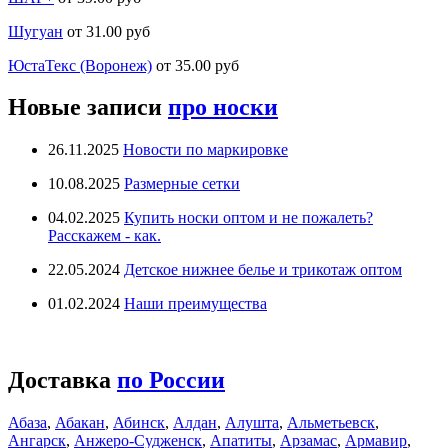
Шугуан
от 31.00 руб
ЮстаТекс (Воронеж)
от 35.00 руб
Новые записи
про носки
26.11.2025
Новости по маркировке
10.08.2025
Размерные сетки
04.02.2025
Купить носки оптом и не пожалеть?
Расскажем - как.
22.05.2024
Детское нижнее белье и трикотаж оптом
01.02.2024
Наши преимущества
Доставка
по России
Абаза
,
Абакан
,
Абинск
,
Алдан
,
Алушта
,
Альметьевск
,
Ангарск
,
Анжеро-Судженск
,
Апатиты
,
Арзамас
,
Армавир
,