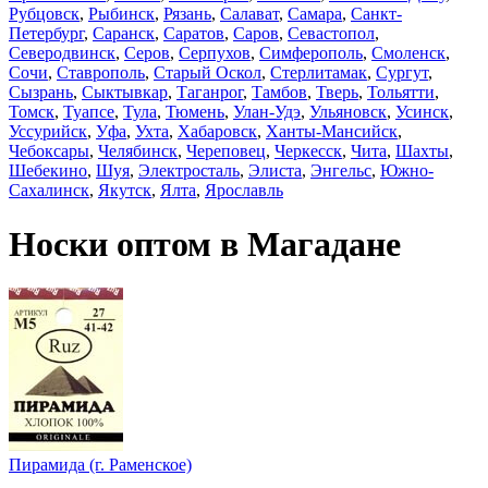
Рубцовск
,
Рыбинск
,
Рязань
,
Салават
,
Самара
,
Санкт-
Петербург
,
Саранск
,
Саратов
,
Саров
,
Севастопол
,
Северодвинск
,
Серов
,
Серпухов
,
Симферополь
,
Смоленск
,
Сочи
,
Ставрополь
,
Старый Оскол
,
Стерлитамак
,
Сургут
,
Сызрань
,
Сыктывкар
,
Таганрог
,
Тамбов
,
Тверь
,
Тольятти
,
Томск
,
Туапсе
,
Тула
,
Тюмень
,
Улан-Удэ
,
Ульяновск
,
Усинск
,
Уссурийск
,
Уфа
,
Ухта
,
Хабаровск
,
Ханты-Мансийск
,
Чебоксары
,
Челябинск
,
Череповец
,
Черкесск
,
Чита
,
Шахты
,
Шебекино
,
Шуя
,
Электросталь
,
Элиста
,
Энгельс
,
Южно-
Сахалинск
,
Якутск
,
Ялта
,
Ярославль
Носки оптом в Магадане
Пирамида (г. Раменское)