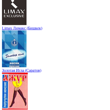
Limax Лимакс (Бишкек)
Золотая Игла (Саратов)