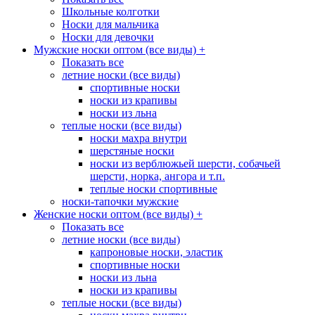
Школьные колготки
Носки для мальчика
Носки для девочки
Мужские носки оптом (все виды)
+
Показать все
летние носки (все виды)
спортивные носки
носки из крапивы
носки из льна
теплые носки (все виды)
носки махра внутри
шерстяные носки
носки из верблюжьей шерсти, собачьей
шерсти, норка, ангора и т.п.
теплые носки спортивные
носки-тапочки мужские
Женские носки оптом (все виды)
+
Показать все
летние носки (все виды)
капроновые носки, эластик
спортивные носки
носки из льна
носки из крапивы
теплые носки (все виды)