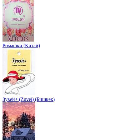
Ромашки (Китай)
Зувей+ (Zuvei) (Бишкек)