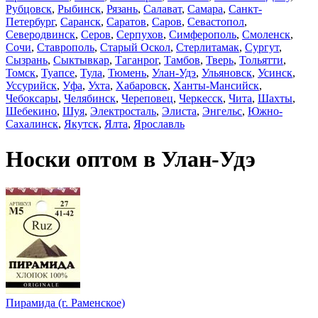
Рубцовск
,
Рыбинск
,
Рязань
,
Салават
,
Самара
,
Санкт-
Петербург
,
Саранск
,
Саратов
,
Саров
,
Севастопол
,
Северодвинск
,
Серов
,
Серпухов
,
Симферополь
,
Смоленск
,
Сочи
,
Ставрополь
,
Старый Оскол
,
Стерлитамак
,
Сургут
,
Сызрань
,
Сыктывкар
,
Таганрог
,
Тамбов
,
Тверь
,
Тольятти
,
Томск
,
Туапсе
,
Тула
,
Тюмень
,
Улан-Удэ
,
Ульяновск
,
Усинск
,
Уссурийск
,
Уфа
,
Ухта
,
Хабаровск
,
Ханты-Мансийск
,
Чебоксары
,
Челябинск
,
Череповец
,
Черкесск
,
Чита
,
Шахты
,
Шебекино
,
Шуя
,
Электросталь
,
Элиста
,
Энгельс
,
Южно-
Сахалинск
,
Якутск
,
Ялта
,
Ярославль
Носки оптом в Улан-Удэ
Пирамида (г. Раменское)