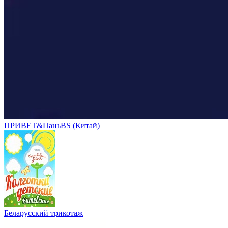
ПРИВЕТ&ПаньBS (Китай)
Беларусский трикотаж