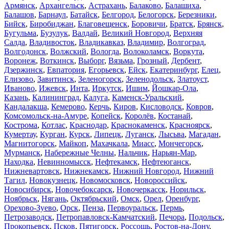
Армянск
,
Архангельск
,
Астрахань
,
Балаково
,
Балашиха
,
Балашов
,
Барнаул
,
Батайск
,
Белгород
,
Белогорск
,
Березники
,
Бийск
,
Биробиджан
,
Благовещенск
,
Боровичи
,
Братск
,
Брянск
,
Бугульма
,
Бузулук
,
Валдай
,
Великий Новгород
,
Верхняя
Салда
,
Владивосток
,
Владикавказ
,
Владимир
,
Волгоград
,
Волгодонск
,
Волжский
,
Вологда
,
Волоколамск
,
Воркута
,
Воронеж
,
Воткинск
,
Выборг
,
Вязьма
,
Грозный
,
Дербент
,
Дзержинск
,
Евпатория
,
Егорьевск
,
Ейск
,
Екатеринбург
,
Елец
,
Елизово
,
Завитинск
,
Зеленогорск
,
Зеленодольск
,
Златоуст
,
Иваново
,
Ижевск
,
Инта
,
Иркутск
,
Ишим
,
Йошкар-Ола
,
Казань
,
Калининград
,
Калуга
,
Каменск-Уральский
,
Кандалакша
,
Кемерово
,
Керчь
,
Киров
,
Кисловодск
,
Ковров
,
Комсомольск-на-Амуре
,
Копейск
,
Королёв
,
Костанай
,
Кострома
,
Котлас
,
Краснодар
,
Краснокаменск
,
Красноярск
,
Кумертау
,
Курган
,
Курск
,
Липецк
,
Луганск
,
Лысьва
,
Магадан
,
Магнитогорск
,
Майкоп
,
Махачкала
,
Миасс
,
Мончегорск
,
Мурманск
,
Набережные Челны
,
Нальчик
,
Нарьян-Мар
,
Находка
,
Невинномысск
,
Нефтекамск
,
Нефтеюганск
,
Нижневартовск
,
Нижнекамск
,
Нижний Новгород
,
Нижний
Тагил
,
Новокузнецк
,
Новомосковск
,
Новороссийск
,
Новосибирск
,
Новочебоксарск
,
Новочеркасск
,
Норильск
,
Ноябрьск
,
Нягань
,
Октябрьский
,
Омск
,
Орел
,
Оренбург
,
Орехово-Зуево
,
Орск
,
Пенза
,
Первоуральск
,
Пермь
,
Петрозаводск
,
Петропавловск-Камчатский
,
Печора
,
Подольск
,
Прокопьевск
,
Псков
,
Пятигорск
,
Россошь
,
Ростов-на-Дону
,