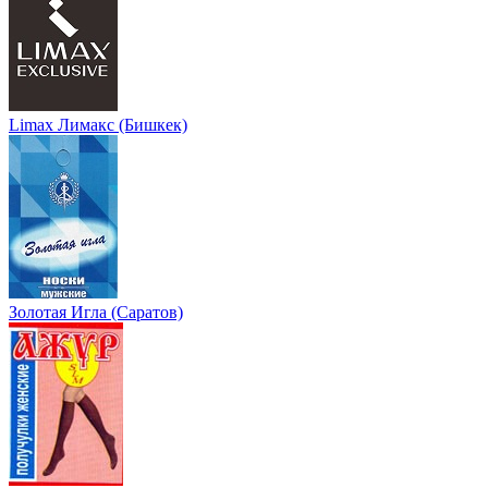
Limax Лимакс (Бишкек)
Золотая Игла (Саратов)