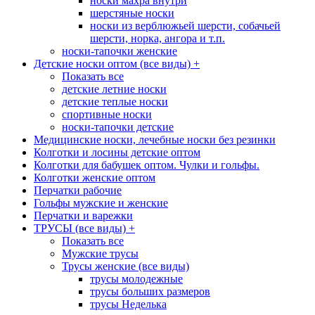
носки махра внутри
шерстяные носки
носки из верблюжьей шерсти, собачьей
шерсти, норка, ангора и т.п.
носки-тапочки женские
Детские носки оптом (все виды)
+
Показать все
детские летние носки
детские теплые носки
спортивные носки
носки-тапочки детские
Медицинские носки, лечебные носки без резинки
Колготки и лосины детские оптом
Колготки для бабушек оптом. Чулки и гольфы.
Колготки женские оптом
Перчатки рабочие
Гольфы мужские и женские
Перчатки и варежки
ТРУСЫ (все виды)
+
Показать все
Мужские трусы
Трусы женские (все виды)
трусы молодежные
трусы больших размеров
трусы Неделька