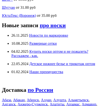
Шугуан
от 31.00 руб
ЮстаТекс (Воронеж)
от 35.00 руб
Новые записи
про носки
26.11.2025
Новости по маркировке
10.08.2025
Размерные сетки
04.02.2025
Купить носки оптом и не пожалеть?
Расскажем - как.
22.05.2024
Детское нижнее белье и трикотаж оптом
01.02.2024
Наши преимущества
Доставка
по России
Абаза
,
Абакан
,
Абинск
,
Алдан
,
Алушта
,
Альметьевск
,
Ангарск
,
Анжеро-Судженск
,
Апатиты
,
Арзамас
,
Армавир
,