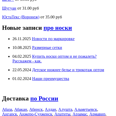
Шугуан
от 31.00 руб
ЮстаТекс (Воронеж)
от 35.00 руб
Новые записи
про носки
26.11.2025
Новости по маркировке
10.08.2025
Размерные сетки
04.02.2025
Купить носки оптом и не пожалеть?
Расскажем - как.
22.05.2024
Детское нижнее белье и трикотаж оптом
01.02.2024
Наши преимущества
Доставка
по России
Абаза
,
Абакан
,
Абинск
,
Алдан
,
Алушта
,
Альметьевск
,
Ангарск
,
Анжеро-Судженск
,
Апатиты
,
Арзамас
,
Армавир
,