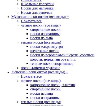
Школьные колготки
Носки для мальчика
Носки для девочки
Мужские носки оптом (все виды)
+
Показать все
летние носки (все виды)
спортивные носки
носки из крапивы
носки из льна
теплые носки (все виды)
носки махра внутри
шерстяные носки
носки из верблюжьей шерсти, собачьей
шерсти, норка, ангора и т.п.
теплые носки спортивные
носки-тапочки мужские
Женские носки оптом (все виды)
+
Показать все
летние носки (все виды)
капроновые носки, эластик
спортивные носки
носки из льна
носки из крапивы
теплые носки (все виды)