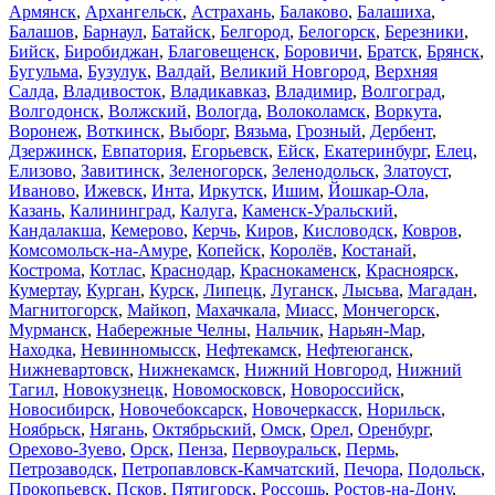
Армянск
,
Архангельск
,
Астрахань
,
Балаково
,
Балашиха
,
Балашов
,
Барнаул
,
Батайск
,
Белгород
,
Белогорск
,
Березники
,
Бийск
,
Биробиджан
,
Благовещенск
,
Боровичи
,
Братск
,
Брянск
,
Бугульма
,
Бузулук
,
Валдай
,
Великий Новгород
,
Верхняя
Салда
,
Владивосток
,
Владикавказ
,
Владимир
,
Волгоград
,
Волгодонск
,
Волжский
,
Вологда
,
Волоколамск
,
Воркута
,
Воронеж
,
Воткинск
,
Выборг
,
Вязьма
,
Грозный
,
Дербент
,
Дзержинск
,
Евпатория
,
Егорьевск
,
Ейск
,
Екатеринбург
,
Елец
,
Елизово
,
Завитинск
,
Зеленогорск
,
Зеленодольск
,
Златоуст
,
Иваново
,
Ижевск
,
Инта
,
Иркутск
,
Ишим
,
Йошкар-Ола
,
Казань
,
Калининград
,
Калуга
,
Каменск-Уральский
,
Кандалакша
,
Кемерово
,
Керчь
,
Киров
,
Кисловодск
,
Ковров
,
Комсомольск-на-Амуре
,
Копейск
,
Королёв
,
Костанай
,
Кострома
,
Котлас
,
Краснодар
,
Краснокаменск
,
Красноярск
,
Кумертау
,
Курган
,
Курск
,
Липецк
,
Луганск
,
Лысьва
,
Магадан
,
Магнитогорск
,
Майкоп
,
Махачкала
,
Миасс
,
Мончегорск
,
Мурманск
,
Набережные Челны
,
Нальчик
,
Нарьян-Мар
,
Находка
,
Невинномысск
,
Нефтекамск
,
Нефтеюганск
,
Нижневартовск
,
Нижнекамск
,
Нижний Новгород
,
Нижний
Тагил
,
Новокузнецк
,
Новомосковск
,
Новороссийск
,
Новосибирск
,
Новочебоксарск
,
Новочеркасск
,
Норильск
,
Ноябрьск
,
Нягань
,
Октябрьский
,
Омск
,
Орел
,
Оренбург
,
Орехово-Зуево
,
Орск
,
Пенза
,
Первоуральск
,
Пермь
,
Петрозаводск
,
Петропавловск-Камчатский
,
Печора
,
Подольск
,
Прокопьевск
,
Псков
,
Пятигорск
,
Россошь
,
Ростов-на-Дону
,