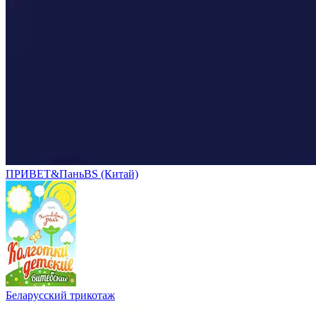
ПРИВЕТ&ПаньBS (Китай)
Беларусский трикотаж