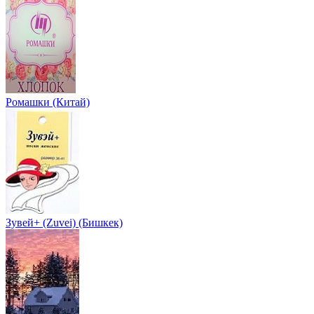
Ромашки (Китай)
Зувей+ (Zuvei) (Бишкек)