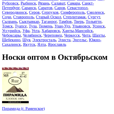
Рубцовск
,
Рыбинск
,
Рязань
,
Салават
,
Самара
,
Санкт-
Петербург
,
Саранск
,
Саратов
,
Саров
,
Севастопол
,
Северодвинск
,
Серов
,
Серпухов
,
Симферополь
,
Смоленск
,
Сочи
,
Ставрополь
,
Старый Оскол
,
Стерлитамак
,
Сургут
,
Сызрань
,
Сыктывкар
,
Таганрог
,
Тамбов
,
Тверь
,
Тольятти
,
Томск
,
Туапсе
,
Тула
,
Тюмень
,
Улан-Удэ
,
Ульяновск
,
Усинск
,
Уссурийск
,
Уфа
,
Ухта
,
Хабаровск
,
Ханты-Мансийск
,
Чебоксары
,
Челябинск
,
Череповец
,
Черкесск
,
Чита
,
Шахты
,
Шебекино
,
Шуя
,
Электросталь
,
Элиста
,
Энгельс
,
Южно-
Сахалинск
,
Якутск
,
Ялта
,
Ярославль
Носки оптом в Октябрьском
Пирамида (г. Раменское)