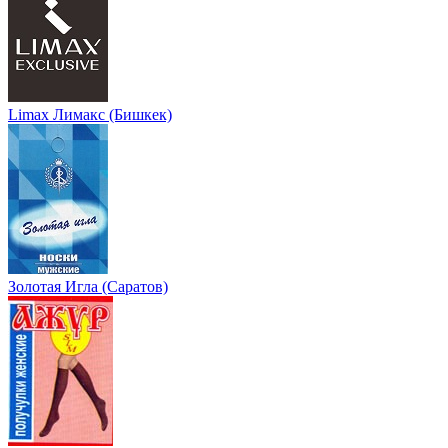
Limax Лимакс (Бишкек)
Золотая Игла (Саратов)