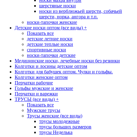
носки махра внутри
шерстяные носки
носки из верблюжьей шерсти, собачьей
шерсти, норка, ангора и т.п.
носки-тапочки женские
Детские носки оптом (все виды)
+
Показать все
детские летние носки
детские теплые носки
спортивные носки
носки-тапочки детские
Медицинские носки, лечебные носки без резинки
Колготки и лосины детские оптом
Колготки для бабушек оптом. Чулки и гольфы.
Колготки женские оптом
Перчатки рабочие
Гольфы мужские и женские
Перчатки и варежки
ТРУСЫ (все виды)
+
Показать все
Мужские трусы
Трусы женские (все виды)
трусы молодежные
трусы больших размеров
трусы Неделька