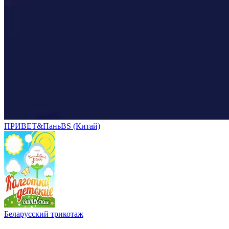
ПРИВЕТ&ПаньBS (Китай)
Беларусский трикотаж