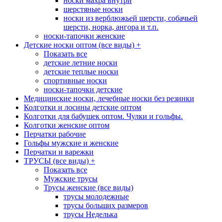
носки махра внутри
шерстяные носки
носки из верблюжьей шерсти, собачьей
шерсти, норка, ангора и т.п.
носки-тапочки женские
Детские носки оптом (все виды)
+
Показать все
детские летние носки
детские теплые носки
спортивные носки
носки-тапочки детские
Медицинские носки, лечебные носки без резинки
Колготки и лосины детские оптом
Колготки для бабушек оптом. Чулки и гольфы.
Колготки женские оптом
Перчатки рабочие
Гольфы мужские и женские
Перчатки и варежки
ТРУСЫ (все виды)
+
Показать все
Мужские трусы
Трусы женские (все виды)
трусы молодежные
трусы больших размеров
трусы Неделька