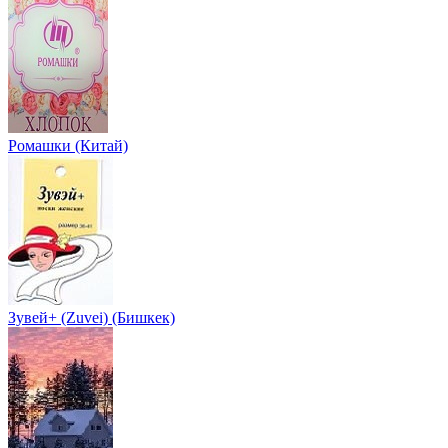
Ромашки (Китай)
Зувей+ (Zuvei) (Бишкек)