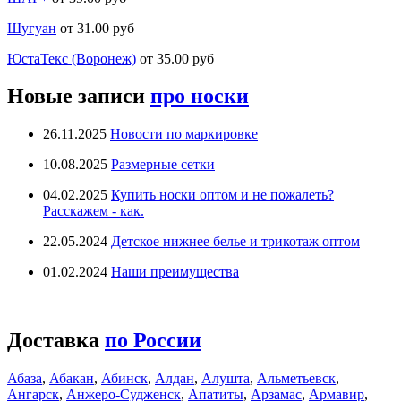
Шугуан
от 31.00 руб
ЮстаТекс (Воронеж)
от 35.00 руб
Новые записи
про носки
26.11.2025
Новости по маркировке
10.08.2025
Размерные сетки
04.02.2025
Купить носки оптом и не пожалеть?
Расскажем - как.
22.05.2024
Детское нижнее белье и трикотаж оптом
01.02.2024
Наши преимущества
Доставка
по России
Абаза
,
Абакан
,
Абинск
,
Алдан
,
Алушта
,
Альметьевск
,
Ангарск
,
Анжеро-Судженск
,
Апатиты
,
Арзамас
,
Армавир
,