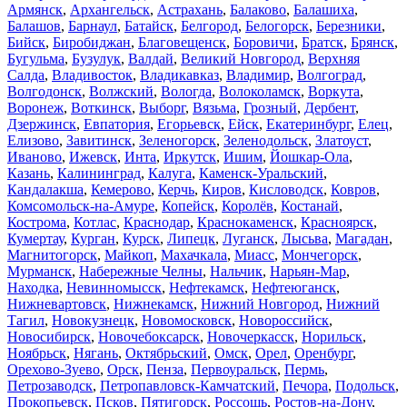
Армянск
,
Архангельск
,
Астрахань
,
Балаково
,
Балашиха
,
Балашов
,
Барнаул
,
Батайск
,
Белгород
,
Белогорск
,
Березники
,
Бийск
,
Биробиджан
,
Благовещенск
,
Боровичи
,
Братск
,
Брянск
,
Бугульма
,
Бузулук
,
Валдай
,
Великий Новгород
,
Верхняя
Салда
,
Владивосток
,
Владикавказ
,
Владимир
,
Волгоград
,
Волгодонск
,
Волжский
,
Вологда
,
Волоколамск
,
Воркута
,
Воронеж
,
Воткинск
,
Выборг
,
Вязьма
,
Грозный
,
Дербент
,
Дзержинск
,
Евпатория
,
Егорьевск
,
Ейск
,
Екатеринбург
,
Елец
,
Елизово
,
Завитинск
,
Зеленогорск
,
Зеленодольск
,
Златоуст
,
Иваново
,
Ижевск
,
Инта
,
Иркутск
,
Ишим
,
Йошкар-Ола
,
Казань
,
Калининград
,
Калуга
,
Каменск-Уральский
,
Кандалакша
,
Кемерово
,
Керчь
,
Киров
,
Кисловодск
,
Ковров
,
Комсомольск-на-Амуре
,
Копейск
,
Королёв
,
Костанай
,
Кострома
,
Котлас
,
Краснодар
,
Краснокаменск
,
Красноярск
,
Кумертау
,
Курган
,
Курск
,
Липецк
,
Луганск
,
Лысьва
,
Магадан
,
Магнитогорск
,
Майкоп
,
Махачкала
,
Миасс
,
Мончегорск
,
Мурманск
,
Набережные Челны
,
Нальчик
,
Нарьян-Мар
,
Находка
,
Невинномысск
,
Нефтекамск
,
Нефтеюганск
,
Нижневартовск
,
Нижнекамск
,
Нижний Новгород
,
Нижний
Тагил
,
Новокузнецк
,
Новомосковск
,
Новороссийск
,
Новосибирск
,
Новочебоксарск
,
Новочеркасск
,
Норильск
,
Ноябрьск
,
Нягань
,
Октябрьский
,
Омск
,
Орел
,
Оренбург
,
Орехово-Зуево
,
Орск
,
Пенза
,
Первоуральск
,
Пермь
,
Петрозаводск
,
Петропавловск-Камчатский
,
Печора
,
Подольск
,
Прокопьевск
,
Псков
,
Пятигорск
,
Россошь
,
Ростов-на-Дону
,