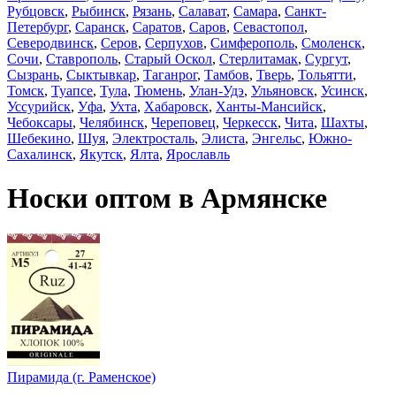
Рубцовск
,
Рыбинск
,
Рязань
,
Салават
,
Самара
,
Санкт-
Петербург
,
Саранск
,
Саратов
,
Саров
,
Севастопол
,
Северодвинск
,
Серов
,
Серпухов
,
Симферополь
,
Смоленск
,
Сочи
,
Ставрополь
,
Старый Оскол
,
Стерлитамак
,
Сургут
,
Сызрань
,
Сыктывкар
,
Таганрог
,
Тамбов
,
Тверь
,
Тольятти
,
Томск
,
Туапсе
,
Тула
,
Тюмень
,
Улан-Удэ
,
Ульяновск
,
Усинск
,
Уссурийск
,
Уфа
,
Ухта
,
Хабаровск
,
Ханты-Мансийск
,
Чебоксары
,
Челябинск
,
Череповец
,
Черкесск
,
Чита
,
Шахты
,
Шебекино
,
Шуя
,
Электросталь
,
Элиста
,
Энгельс
,
Южно-
Сахалинск
,
Якутск
,
Ялта
,
Ярославль
Носки оптом в Армянске
Пирамида (г. Раменское)