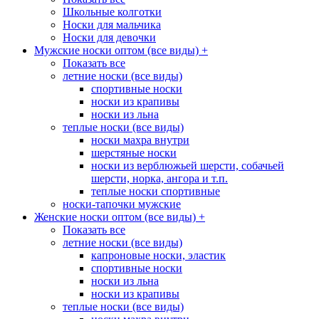
Школьные колготки
Носки для мальчика
Носки для девочки
Мужские носки оптом (все виды)
+
Показать все
летние носки (все виды)
спортивные носки
носки из крапивы
носки из льна
теплые носки (все виды)
носки махра внутри
шерстяные носки
носки из верблюжьей шерсти, собачьей
шерсти, норка, ангора и т.п.
теплые носки спортивные
носки-тапочки мужские
Женские носки оптом (все виды)
+
Показать все
летние носки (все виды)
капроновые носки, эластик
спортивные носки
носки из льна
носки из крапивы
теплые носки (все виды)