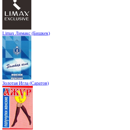
Limax Лимакс (Бишкек)
Золотая Игла (Саратов)