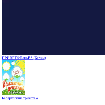
ПРИВЕТ&ПаньBS (Китай)
Беларусский трикотаж