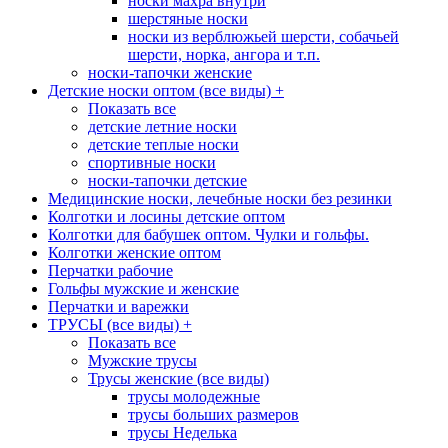
носки махра внутри
шерстяные носки
носки из верблюжьей шерсти, собачьей
шерсти, норка, ангора и т.п.
носки-тапочки женские
Детские носки оптом (все виды)
+
Показать все
детские летние носки
детские теплые носки
спортивные носки
носки-тапочки детские
Медицинские носки, лечебные носки без резинки
Колготки и лосины детские оптом
Колготки для бабушек оптом. Чулки и гольфы.
Колготки женские оптом
Перчатки рабочие
Гольфы мужские и женские
Перчатки и варежки
ТРУСЫ (все виды)
+
Показать все
Мужские трусы
Трусы женские (все виды)
трусы молодежные
трусы больших размеров
трусы Неделька