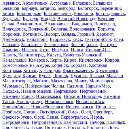
Армянск
,
Архангельск
,
Астрахань
,
Балаково
,
Балашиха
,
Балашов
,
Барнаул
,
Батайск
,
Белгород
,
Белогорск
,
Березники
,
Бийск
,
Биробиджан
,
Благовещенск
,
Боровичи
,
Братск
,
Брянск
,
Бугульма
,
Бузулук
,
Валдай
,
Великий Новгород
,
Верхняя
Салда
,
Владивосток
,
Владикавказ
,
Владимир
,
Волгоград
,
Волгодонск
,
Волжский
,
Вологда
,
Волоколамск
,
Воркута
,
Воронеж
,
Воткинск
,
Выборг
,
Вязьма
,
Грозный
,
Дербент
,
Дзержинск
,
Евпатория
,
Егорьевск
,
Ейск
,
Екатеринбург
,
Елец
,
Елизово
,
Завитинск
,
Зеленогорск
,
Зеленодольск
,
Златоуст
,
Иваново
,
Ижевск
,
Инта
,
Иркутск
,
Ишим
,
Йошкар-Ола
,
Казань
,
Калининград
,
Калуга
,
Каменск-Уральский
,
Кандалакша
,
Кемерово
,
Керчь
,
Киров
,
Кисловодск
,
Ковров
,
Комсомольск-на-Амуре
,
Копейск
,
Королёв
,
Костанай
,
Кострома
,
Котлас
,
Краснодар
,
Краснокаменск
,
Красноярск
,
Кумертау
,
Курган
,
Курск
,
Липецк
,
Луганск
,
Лысьва
,
Магадан
,
Магнитогорск
,
Майкоп
,
Махачкала
,
Миасс
,
Мончегорск
,
Мурманск
,
Набережные Челны
,
Нальчик
,
Нарьян-Мар
,
Находка
,
Невинномысск
,
Нефтекамск
,
Нефтеюганск
,
Нижневартовск
,
Нижнекамск
,
Нижний Новгород
,
Нижний
Тагил
,
Новокузнецк
,
Новомосковск
,
Новороссийск
,
Новосибирск
,
Новочебоксарск
,
Новочеркасск
,
Норильск
,
Ноябрьск
,
Нягань
,
Октябрьский
,
Омск
,
Орел
,
Оренбург
,
Орехово-Зуево
,
Орск
,
Пенза
,
Первоуральск
,
Пермь
,
Петрозаводск
,
Петропавловск-Камчатский
,
Печора
,
Подольск
,
Прокопьевск
,
Псков
,
Пятигорск
,
Россошь
,
Ростов-на-Дону
,