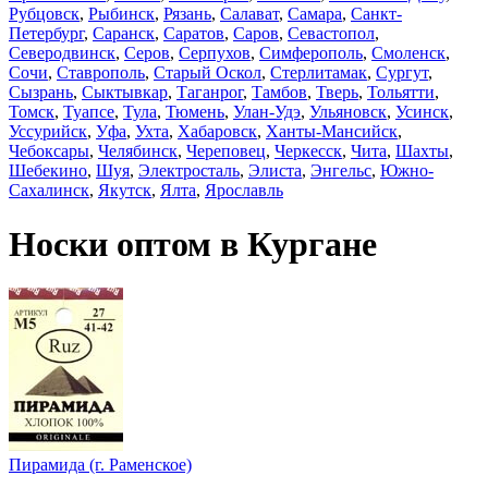
Рубцовск
,
Рыбинск
,
Рязань
,
Салават
,
Самара
,
Санкт-
Петербург
,
Саранск
,
Саратов
,
Саров
,
Севастопол
,
Северодвинск
,
Серов
,
Серпухов
,
Симферополь
,
Смоленск
,
Сочи
,
Ставрополь
,
Старый Оскол
,
Стерлитамак
,
Сургут
,
Сызрань
,
Сыктывкар
,
Таганрог
,
Тамбов
,
Тверь
,
Тольятти
,
Томск
,
Туапсе
,
Тула
,
Тюмень
,
Улан-Удэ
,
Ульяновск
,
Усинск
,
Уссурийск
,
Уфа
,
Ухта
,
Хабаровск
,
Ханты-Мансийск
,
Чебоксары
,
Челябинск
,
Череповец
,
Черкесск
,
Чита
,
Шахты
,
Шебекино
,
Шуя
,
Электросталь
,
Элиста
,
Энгельс
,
Южно-
Сахалинск
,
Якутск
,
Ялта
,
Ярославль
Носки оптом в Кургане
Пирамида (г. Раменское)