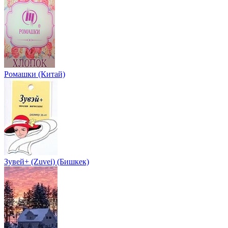
Ромашки (Китай)
Зувей+ (Zuvei) (Бишкек)