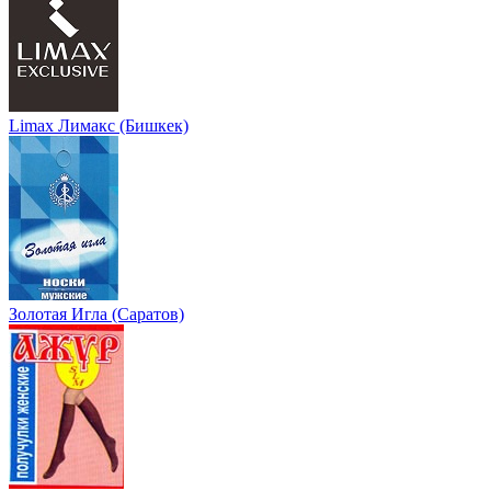
Limax Лимакс (Бишкек)
Золотая Игла (Саратов)