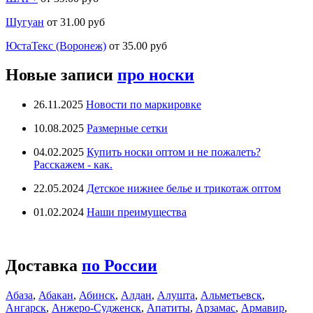
Шугуан
от 31.00 руб
ЮстаТекс (Воронеж)
от 35.00 руб
Новые записи
про носки
26.11.2025
Новости по маркировке
10.08.2025
Размерные сетки
04.02.2025
Купить носки оптом и не пожалеть?
Расскажем - как.
22.05.2024
Детское нижнее белье и трикотаж оптом
01.02.2024
Наши преимущества
Доставка
по России
Абаза
,
Абакан
,
Абинск
,
Алдан
,
Алушта
,
Альметьевск
,
Ангарск
,
Анжеро-Судженск
,
Апатиты
,
Арзамас
,
Армавир
,