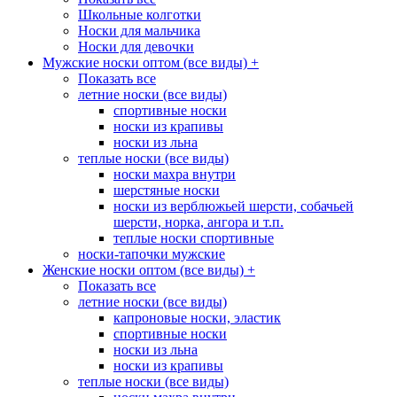
Школьные колготки
Носки для мальчика
Носки для девочки
Мужские носки оптом (все виды)
+
Показать все
летние носки (все виды)
спортивные носки
носки из крапивы
носки из льна
теплые носки (все виды)
носки махра внутри
шерстяные носки
носки из верблюжьей шерсти, собачьей
шерсти, норка, ангора и т.п.
теплые носки спортивные
носки-тапочки мужские
Женские носки оптом (все виды)
+
Показать все
летние носки (все виды)
капроновые носки, эластик
спортивные носки
носки из льна
носки из крапивы
теплые носки (все виды)