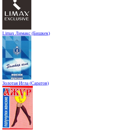
Limax Лимакс (Бишкек)
Золотая Игла (Саратов)