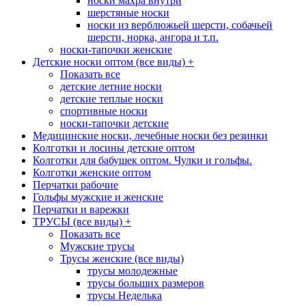
носки махра внутри
шерстяные носки
носки из верблюжьей шерсти, собачьей
шерсти, норка, ангора и т.п.
носки-тапочки женские
Детские носки оптом (все виды)
+
Показать все
детские летние носки
детские теплые носки
спортивные носки
носки-тапочки детские
Медицинские носки, лечебные носки без резинки
Колготки и лосины детские оптом
Колготки для бабушек оптом. Чулки и гольфы.
Колготки женские оптом
Перчатки рабочие
Гольфы мужские и женские
Перчатки и варежки
ТРУСЫ (все виды)
+
Показать все
Мужские трусы
Трусы женские (все виды)
трусы молодежные
трусы больших размеров
трусы Неделька