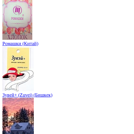
Ромашки (Китай)
Зувей+ (Zuvei) (Бишкек)