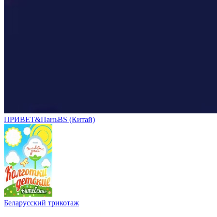
ПРИВЕТ&ПаньBS (Китай)
Беларусский трикотаж