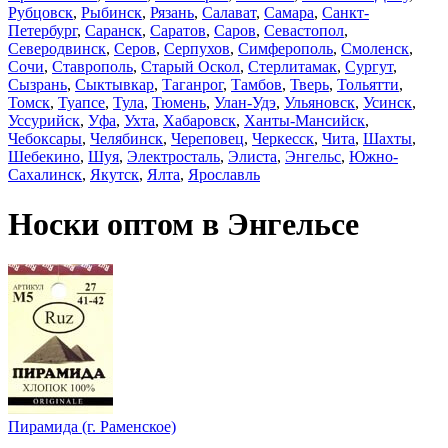
Рубцовск
,
Рыбинск
,
Рязань
,
Салават
,
Самара
,
Санкт-
Петербург
,
Саранск
,
Саратов
,
Саров
,
Севастопол
,
Северодвинск
,
Серов
,
Серпухов
,
Симферополь
,
Смоленск
,
Сочи
,
Ставрополь
,
Старый Оскол
,
Стерлитамак
,
Сургут
,
Сызрань
,
Сыктывкар
,
Таганрог
,
Тамбов
,
Тверь
,
Тольятти
,
Томск
,
Туапсе
,
Тула
,
Тюмень
,
Улан-Удэ
,
Ульяновск
,
Усинск
,
Уссурийск
,
Уфа
,
Ухта
,
Хабаровск
,
Ханты-Мансийск
,
Чебоксары
,
Челябинск
,
Череповец
,
Черкесск
,
Чита
,
Шахты
,
Шебекино
,
Шуя
,
Электросталь
,
Элиста
,
Энгельс
,
Южно-
Сахалинск
,
Якутск
,
Ялта
,
Ярославль
Носки оптом в Энгельсе
Пирамида (г. Раменское)