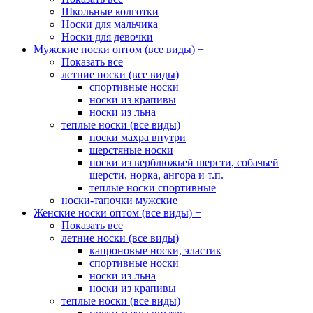
Школьные колготки
Носки для мальчика
Носки для девочки
Мужские носки оптом (все виды)
+
Показать все
летние носки (все виды)
спортивные носки
носки из крапивы
носки из льна
теплые носки (все виды)
носки махра внутри
шерстяные носки
носки из верблюжьей шерсти, собачьей
шерсти, норка, ангора и т.п.
теплые носки спортивные
носки-тапочки мужские
Женские носки оптом (все виды)
+
Показать все
летние носки (все виды)
капроновые носки, эластик
спортивные носки
носки из льна
носки из крапивы
теплые носки (все виды)