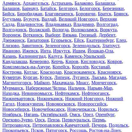
Армянск
,
Архангельск
,
Астрахань
,
Балаково
,
Балашиха
,
Балашов
,
Барнаул
,
Батайск
,
Белгород
,
Белогорск
,
Березники
,
Бийск
,
Биробиджан
,
Благовещенск
,
Боровичи
,
Братск
,
Брянск
,
Бугульма
,
Бузулук
,
Валдай
,
Великий Новгород
,
Верхняя
Салда
,
Владивосток
,
Владикавказ
,
Владимир
,
Волгоград
,
Волгодонск
,
Волжский
,
Вологда
,
Волоколамск
,
Воркута
,
Воронеж
,
Воткинск
,
Выборг
,
Вязьма
,
Грозный
,
Дербент
,
Дзержинск
,
Евпатория
,
Егорьевск
,
Ейск
,
Екатеринбург
,
Елец
,
Елизово
,
Завитинск
,
Зеленогорск
,
Зеленодольск
,
Златоуст
,
Иваново
,
Ижевск
,
Инта
,
Иркутск
,
Ишим
,
Йошкар-Ола
,
Казань
,
Калининград
,
Калуга
,
Каменск-Уральский
,
Кандалакша
,
Кемерово
,
Керчь
,
Киров
,
Кисловодск
,
Ковров
,
Комсомольск-на-Амуре
,
Копейск
,
Королёв
,
Костанай
,
Кострома
,
Котлас
,
Краснодар
,
Краснокаменск
,
Красноярск
,
Кумертау
,
Курган
,
Курск
,
Липецк
,
Луганск
,
Лысьва
,
Магадан
,
Магнитогорск
,
Майкоп
,
Махачкала
,
Миасс
,
Мончегорск
,
Мурманск
,
Набережные Челны
,
Нальчик
,
Нарьян-Мар
,
Находка
,
Невинномысск
,
Нефтекамск
,
Нефтеюганск
,
Нижневартовск
,
Нижнекамск
,
Нижний Новгород
,
Нижний
Тагил
,
Новокузнецк
,
Новомосковск
,
Новороссийск
,
Новосибирск
,
Новочебоксарск
,
Новочеркасск
,
Норильск
,
Ноябрьск
,
Нягань
,
Октябрьский
,
Омск
,
Орел
,
Оренбург
,
Орехово-Зуево
,
Орск
,
Пенза
,
Первоуральск
,
Пермь
,
Петрозаводск
,
Петропавловск-Камчатский
,
Печора
,
Подольск
,
Прокопьевск
,
Псков
,
Пятигорск
,
Россошь
,
Ростов-на-Дону
,