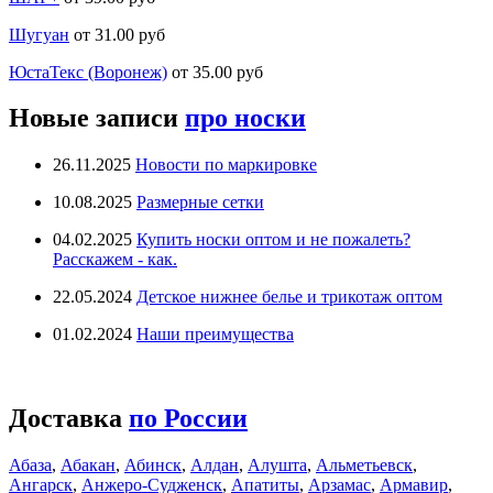
Шугуан
от 31.00 руб
ЮстаТекс (Воронеж)
от 35.00 руб
Новые записи
про носки
26.11.2025
Новости по маркировке
10.08.2025
Размерные сетки
04.02.2025
Купить носки оптом и не пожалеть?
Расскажем - как.
22.05.2024
Детское нижнее белье и трикотаж оптом
01.02.2024
Наши преимущества
Доставка
по России
Абаза
,
Абакан
,
Абинск
,
Алдан
,
Алушта
,
Альметьевск
,
Ангарск
,
Анжеро-Судженск
,
Апатиты
,
Арзамас
,
Армавир
,