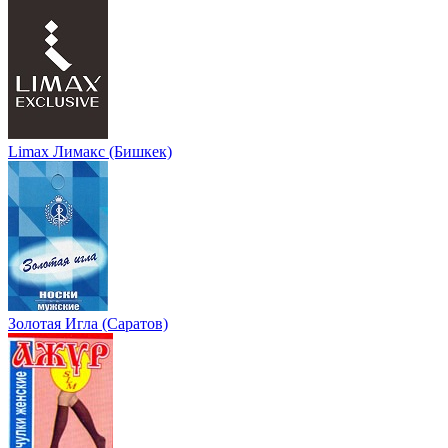
Limax Лимакс (Бишкек)
Золотая Игла (Саратов)