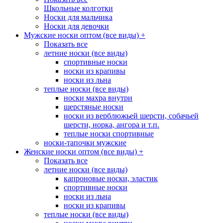
Школьные колготки
Носки для мальчика
Носки для девочки
Мужские носки оптом (все виды)
+
Показать все
летние носки (все виды)
спортивные носки
носки из крапивы
носки из льна
теплые носки (все виды)
носки махра внутри
шерстяные носки
носки из верблюжьей шерсти, собачьей
шерсти, норка, ангора и т.п.
теплые носки спортивные
носки-тапочки мужские
Женские носки оптом (все виды)
+
Показать все
летние носки (все виды)
капроновые носки, эластик
спортивные носки
носки из льна
носки из крапивы
теплые носки (все виды)