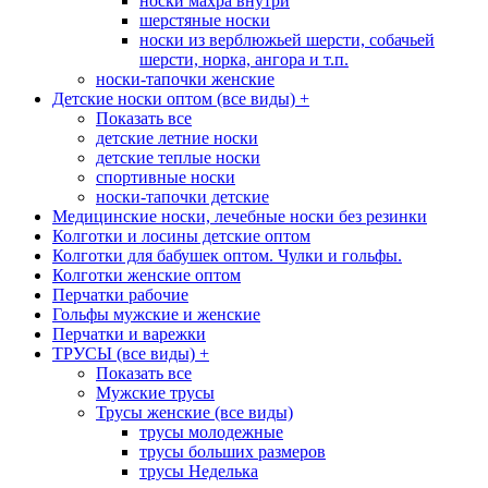
носки махра внутри
шерстяные носки
носки из верблюжьей шерсти, собачьей
шерсти, норка, ангора и т.п.
носки-тапочки женские
Детские носки оптом (все виды)
+
Показать все
детские летние носки
детские теплые носки
спортивные носки
носки-тапочки детские
Медицинские носки, лечебные носки без резинки
Колготки и лосины детские оптом
Колготки для бабушек оптом. Чулки и гольфы.
Колготки женские оптом
Перчатки рабочие
Гольфы мужские и женские
Перчатки и варежки
ТРУСЫ (все виды)
+
Показать все
Мужские трусы
Трусы женские (все виды)
трусы молодежные
трусы больших размеров
трусы Неделька