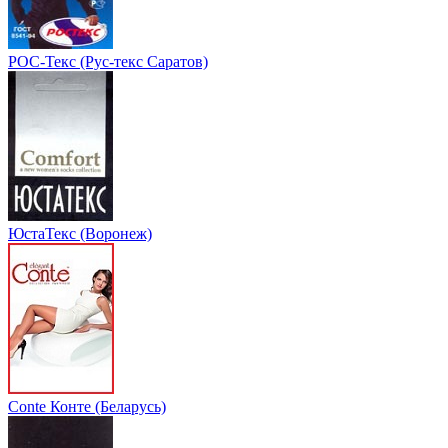
РОС-Текс (Рус-текс Саратов)
ЮстаТекс (Воронеж)
Conte Конте (Беларусь)