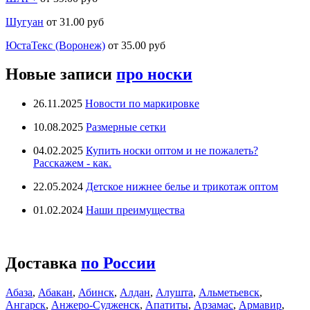
Шугуан
от 31.00 руб
ЮстаТекс (Воронеж)
от 35.00 руб
Новые записи
про носки
26.11.2025
Новости по маркировке
10.08.2025
Размерные сетки
04.02.2025
Купить носки оптом и не пожалеть?
Расскажем - как.
22.05.2024
Детское нижнее белье и трикотаж оптом
01.02.2024
Наши преимущества
Доставка
по России
Абаза
,
Абакан
,
Абинск
,
Алдан
,
Алушта
,
Альметьевск
,
Ангарск
,
Анжеро-Судженск
,
Апатиты
,
Арзамас
,
Армавир
,