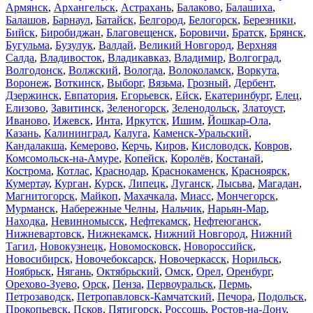
Армянск
,
Архангельск
,
Астрахань
,
Балаково
,
Балашиха
,
Балашов
,
Барнаул
,
Батайск
,
Белгород
,
Белогорск
,
Березники
,
Бийск
,
Биробиджан
,
Благовещенск
,
Боровичи
,
Братск
,
Брянск
,
Бугульма
,
Бузулук
,
Валдай
,
Великий Новгород
,
Верхняя
Салда
,
Владивосток
,
Владикавказ
,
Владимир
,
Волгоград
,
Волгодонск
,
Волжский
,
Вологда
,
Волоколамск
,
Воркута
,
Воронеж
,
Воткинск
,
Выборг
,
Вязьма
,
Грозный
,
Дербент
,
Дзержинск
,
Евпатория
,
Егорьевск
,
Ейск
,
Екатеринбург
,
Елец
,
Елизово
,
Завитинск
,
Зеленогорск
,
Зеленодольск
,
Златоуст
,
Иваново
,
Ижевск
,
Инта
,
Иркутск
,
Ишим
,
Йошкар-Ола
,
Казань
,
Калининград
,
Калуга
,
Каменск-Уральский
,
Кандалакша
,
Кемерово
,
Керчь
,
Киров
,
Кисловодск
,
Ковров
,
Комсомольск-на-Амуре
,
Копейск
,
Королёв
,
Костанай
,
Кострома
,
Котлас
,
Краснодар
,
Краснокаменск
,
Красноярск
,
Кумертау
,
Курган
,
Курск
,
Липецк
,
Луганск
,
Лысьва
,
Магадан
,
Магнитогорск
,
Майкоп
,
Махачкала
,
Миасс
,
Мончегорск
,
Мурманск
,
Набережные Челны
,
Нальчик
,
Нарьян-Мар
,
Находка
,
Невинномысск
,
Нефтекамск
,
Нефтеюганск
,
Нижневартовск
,
Нижнекамск
,
Нижний Новгород
,
Нижний
Тагил
,
Новокузнецк
,
Новомосковск
,
Новороссийск
,
Новосибирск
,
Новочебоксарск
,
Новочеркасск
,
Норильск
,
Ноябрьск
,
Нягань
,
Октябрьский
,
Омск
,
Орел
,
Оренбург
,
Орехово-Зуево
,
Орск
,
Пенза
,
Первоуральск
,
Пермь
,
Петрозаводск
,
Петропавловск-Камчатский
,
Печора
,
Подольск
,
Прокопьевск
,
Псков
,
Пятигорск
,
Россошь
,
Ростов-на-Дону
,