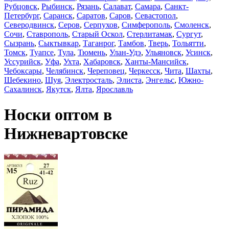
Рубцовск
,
Рыбинск
,
Рязань
,
Салават
,
Самара
,
Санкт-
Петербург
,
Саранск
,
Саратов
,
Саров
,
Севастопол
,
Северодвинск
,
Серов
,
Серпухов
,
Симферополь
,
Смоленск
,
Сочи
,
Ставрополь
,
Старый Оскол
,
Стерлитамак
,
Сургут
,
Сызрань
,
Сыктывкар
,
Таганрог
,
Тамбов
,
Тверь
,
Тольятти
,
Томск
,
Туапсе
,
Тула
,
Тюмень
,
Улан-Удэ
,
Ульяновск
,
Усинск
,
Уссурийск
,
Уфа
,
Ухта
,
Хабаровск
,
Ханты-Мансийск
,
Чебоксары
,
Челябинск
,
Череповец
,
Черкесск
,
Чита
,
Шахты
,
Шебекино
,
Шуя
,
Электросталь
,
Элиста
,
Энгельс
,
Южно-
Сахалинск
,
Якутск
,
Ялта
,
Ярославль
Носки оптом в
Нижневартовске