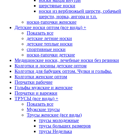
носки махра внутри
шерстяные носки
носки из верблюжьей шерсти, собачьей
шерсти, норка, ангора и т.п.
носки-тапочки женские
Детские носки оптом (все виды)
+
Показать все
детские летние носки
детские теплые носки
спортивные носки
носки-тапочки детские
Медицинские носки, лечебные носки без резинки
Колготки и лосины детские оптом
Колготки для бабушек оптом. Чулки и гольфы.
Колготки женские оптом
Перчатки рабочие
Гольфы мужские и женские
Перчатки и варежки
ТРУСЫ (все виды)
+
Показать все
Мужские трусы
Трусы женские (все виды)
трусы молодежные
трусы больших размеров
трусы Неделька