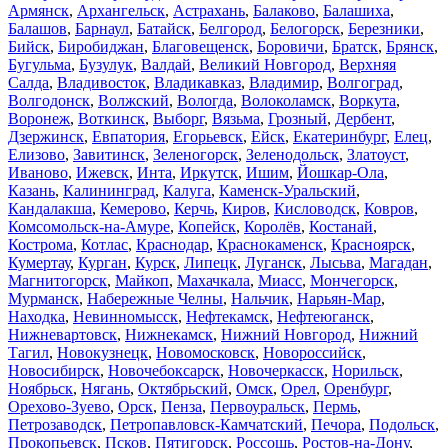
Армянск
,
Архангельск
,
Астрахань
,
Балаково
,
Балашиха
,
Балашов
,
Барнаул
,
Батайск
,
Белгород
,
Белогорск
,
Березники
,
Бийск
,
Биробиджан
,
Благовещенск
,
Боровичи
,
Братск
,
Брянск
,
Бугульма
,
Бузулук
,
Валдай
,
Великий Новгород
,
Верхняя
Салда
,
Владивосток
,
Владикавказ
,
Владимир
,
Волгоград
,
Волгодонск
,
Волжский
,
Вологда
,
Волоколамск
,
Воркута
,
Воронеж
,
Воткинск
,
Выборг
,
Вязьма
,
Грозный
,
Дербент
,
Дзержинск
,
Евпатория
,
Егорьевск
,
Ейск
,
Екатеринбург
,
Елец
,
Елизово
,
Завитинск
,
Зеленогорск
,
Зеленодольск
,
Златоуст
,
Иваново
,
Ижевск
,
Инта
,
Иркутск
,
Ишим
,
Йошкар-Ола
,
Казань
,
Калининград
,
Калуга
,
Каменск-Уральский
,
Кандалакша
,
Кемерово
,
Керчь
,
Киров
,
Кисловодск
,
Ковров
,
Комсомольск-на-Амуре
,
Копейск
,
Королёв
,
Костанай
,
Кострома
,
Котлас
,
Краснодар
,
Краснокаменск
,
Красноярск
,
Кумертау
,
Курган
,
Курск
,
Липецк
,
Луганск
,
Лысьва
,
Магадан
,
Магнитогорск
,
Майкоп
,
Махачкала
,
Миасс
,
Мончегорск
,
Мурманск
,
Набережные Челны
,
Нальчик
,
Нарьян-Мар
,
Находка
,
Невинномысск
,
Нефтекамск
,
Нефтеюганск
,
Нижневартовск
,
Нижнекамск
,
Нижний Новгород
,
Нижний
Тагил
,
Новокузнецк
,
Новомосковск
,
Новороссийск
,
Новосибирск
,
Новочебоксарск
,
Новочеркасск
,
Норильск
,
Ноябрьск
,
Нягань
,
Октябрьский
,
Омск
,
Орел
,
Оренбург
,
Орехово-Зуево
,
Орск
,
Пенза
,
Первоуральск
,
Пермь
,
Петрозаводск
,
Петропавловск-Камчатский
,
Печора
,
Подольск
,
Прокопьевск
,
Псков
,
Пятигорск
,
Россошь
,
Ростов-на-Дону
,