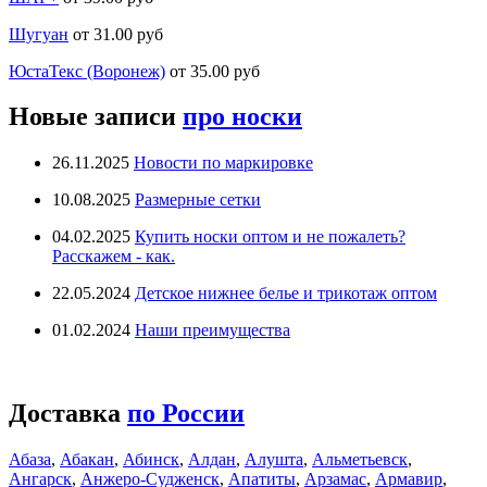
Шугуан
от 31.00 руб
ЮстаТекс (Воронеж)
от 35.00 руб
Новые записи
про носки
26.11.2025
Новости по маркировке
10.08.2025
Размерные сетки
04.02.2025
Купить носки оптом и не пожалеть?
Расскажем - как.
22.05.2024
Детское нижнее белье и трикотаж оптом
01.02.2024
Наши преимущества
Доставка
по России
Абаза
,
Абакан
,
Абинск
,
Алдан
,
Алушта
,
Альметьевск
,
Ангарск
,
Анжеро-Судженск
,
Апатиты
,
Арзамас
,
Армавир
,