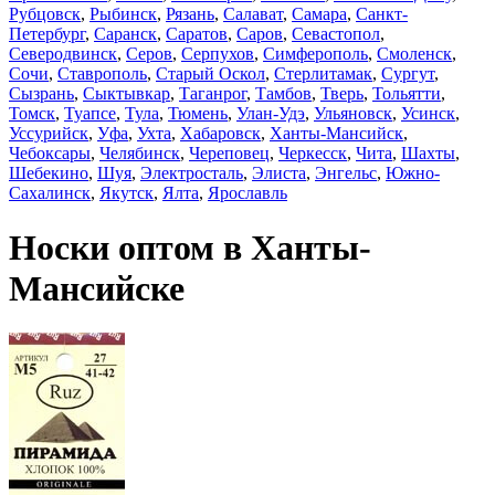
Рубцовск
,
Рыбинск
,
Рязань
,
Салават
,
Самара
,
Санкт-
Петербург
,
Саранск
,
Саратов
,
Саров
,
Севастопол
,
Северодвинск
,
Серов
,
Серпухов
,
Симферополь
,
Смоленск
,
Сочи
,
Ставрополь
,
Старый Оскол
,
Стерлитамак
,
Сургут
,
Сызрань
,
Сыктывкар
,
Таганрог
,
Тамбов
,
Тверь
,
Тольятти
,
Томск
,
Туапсе
,
Тула
,
Тюмень
,
Улан-Удэ
,
Ульяновск
,
Усинск
,
Уссурийск
,
Уфа
,
Ухта
,
Хабаровск
,
Ханты-Мансийск
,
Чебоксары
,
Челябинск
,
Череповец
,
Черкесск
,
Чита
,
Шахты
,
Шебекино
,
Шуя
,
Электросталь
,
Элиста
,
Энгельс
,
Южно-
Сахалинск
,
Якутск
,
Ялта
,
Ярославль
Носки оптом в Ханты-
Мансийске