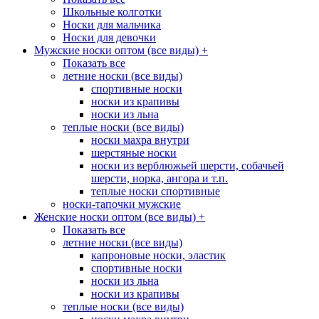
Школьные колготки
Носки для мальчика
Носки для девочки
Мужские носки оптом (все виды)
+
Показать все
летние носки (все виды)
спортивные носки
носки из крапивы
носки из льна
теплые носки (все виды)
носки махра внутри
шерстяные носки
носки из верблюжьей шерсти, собачьей
шерсти, норка, ангора и т.п.
теплые носки спортивные
носки-тапочки мужские
Женские носки оптом (все виды)
+
Показать все
летние носки (все виды)
капроновые носки, эластик
спортивные носки
носки из льна
носки из крапивы
теплые носки (все виды)