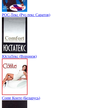
РОС-Текс (Рус-текс Саратов)
ЮстаТекс (Воронеж)
Conte Конте (Беларусь)