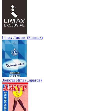
Limax Лимакс (Бишкек)
Золотая Игла (Саратов)