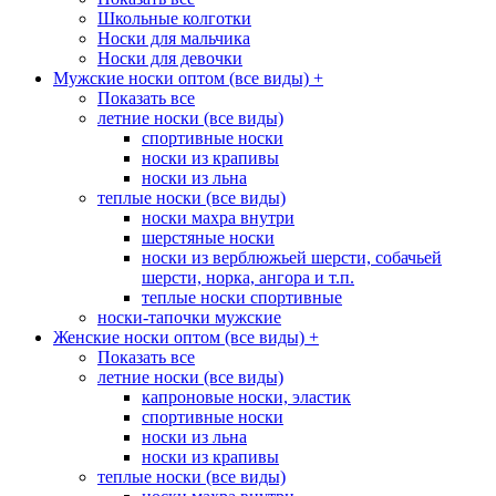
Школьные колготки
Носки для мальчика
Носки для девочки
Мужские носки оптом (все виды)
+
Показать все
летние носки (все виды)
спортивные носки
носки из крапивы
носки из льна
теплые носки (все виды)
носки махра внутри
шерстяные носки
носки из верблюжьей шерсти, собачьей
шерсти, норка, ангора и т.п.
теплые носки спортивные
носки-тапочки мужские
Женские носки оптом (все виды)
+
Показать все
летние носки (все виды)
капроновые носки, эластик
спортивные носки
носки из льна
носки из крапивы
теплые носки (все виды)