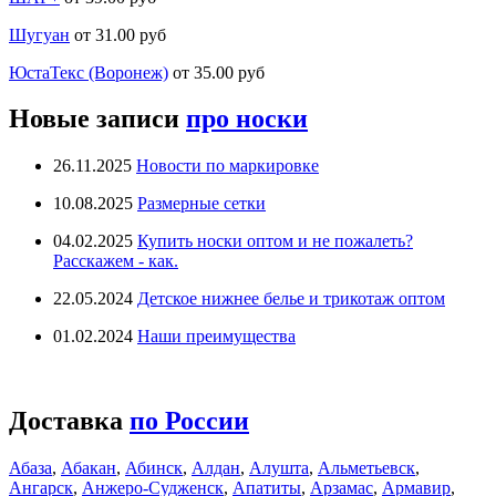
Шугуан
от 31.00 руб
ЮстаТекс (Воронеж)
от 35.00 руб
Новые записи
про носки
26.11.2025
Новости по маркировке
10.08.2025
Размерные сетки
04.02.2025
Купить носки оптом и не пожалеть?
Расскажем - как.
22.05.2024
Детское нижнее белье и трикотаж оптом
01.02.2024
Наши преимущества
Доставка
по России
Абаза
,
Абакан
,
Абинск
,
Алдан
,
Алушта
,
Альметьевск
,
Ангарск
,
Анжеро-Судженск
,
Апатиты
,
Арзамас
,
Армавир
,