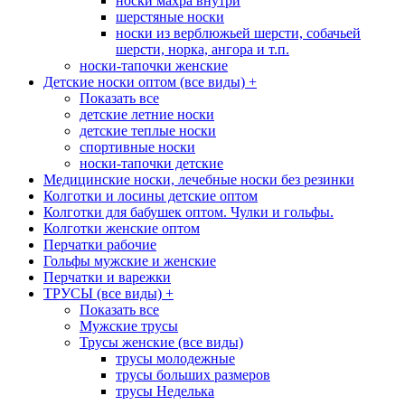
носки махра внутри
шерстяные носки
носки из верблюжьей шерсти, собачьей
шерсти, норка, ангора и т.п.
носки-тапочки женские
Детские носки оптом (все виды)
+
Показать все
детские летние носки
детские теплые носки
спортивные носки
носки-тапочки детские
Медицинские носки, лечебные носки без резинки
Колготки и лосины детские оптом
Колготки для бабушек оптом. Чулки и гольфы.
Колготки женские оптом
Перчатки рабочие
Гольфы мужские и женские
Перчатки и варежки
ТРУСЫ (все виды)
+
Показать все
Мужские трусы
Трусы женские (все виды)
трусы молодежные
трусы больших размеров
трусы Неделька