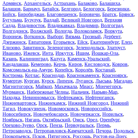
Армянск
,
Архангельск
,
Астрахань
,
Балаково
,
Балашиха
,
Балашов
,
Барнаул
,
Батайск
,
Белгород
,
Белогорск
,
Березники
,
Бийск
,
Биробиджан
,
Благовещенск
,
Боровичи
,
Братск
,
Брянск
,
Бугульма
,
Бузулук
,
Валдай
,
Великий Новгород
,
Верхняя
Салда
,
Владивосток
,
Владикавказ
,
Владимир
,
Волгоград
,
Волгодонск
,
Волжский
,
Вологда
,
Волоколамск
,
Воркута
,
Воронеж
,
Воткинск
,
Выборг
,
Вязьма
,
Грозный
,
Дербент
,
Дзержинск
,
Евпатория
,
Егорьевск
,
Ейск
,
Екатеринбург
,
Елец
,
Елизово
,
Завитинск
,
Зеленогорск
,
Зеленодольск
,
Златоуст
,
Иваново
,
Ижевск
,
Инта
,
Иркутск
,
Ишим
,
Йошкар-Ола
,
Казань
,
Калининград
,
Калуга
,
Каменск-Уральский
,
Кандалакша
,
Кемерово
,
Керчь
,
Киров
,
Кисловодск
,
Ковров
,
Комсомольск-на-Амуре
,
Копейск
,
Королёв
,
Костанай
,
Кострома
,
Котлас
,
Краснодар
,
Краснокаменск
,
Красноярск
,
Кумертау
,
Курган
,
Курск
,
Липецк
,
Луганск
,
Лысьва
,
Магадан
,
Магнитогорск
,
Майкоп
,
Махачкала
,
Миасс
,
Мончегорск
,
Мурманск
,
Набережные Челны
,
Нальчик
,
Нарьян-Мар
,
Находка
,
Невинномысск
,
Нефтекамск
,
Нефтеюганск
,
Нижневартовск
,
Нижнекамск
,
Нижний Новгород
,
Нижний
Тагил
,
Новокузнецк
,
Новомосковск
,
Новороссийск
,
Новосибирск
,
Новочебоксарск
,
Новочеркасск
,
Норильск
,
Ноябрьск
,
Нягань
,
Октябрьский
,
Омск
,
Орел
,
Оренбург
,
Орехово-Зуево
,
Орск
,
Пенза
,
Первоуральск
,
Пермь
,
Петрозаводск
,
Петропавловск-Камчатский
,
Печора
,
Подольск
,
Прокопьевск
,
Псков
,
Пятигорск
,
Россошь
,
Ростов-на-Дону
,