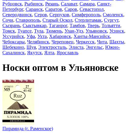
Рубцовск
,
Рыбинск
,
Рязань
,
Салават
,
Самара
,
Санкт-
Петербург
,
Саранск
,
Саратов
,
Саров
,
Севастопол
,
Северодвинск
,
Серов
,
Серпухов
,
Симферополь
,
Смоленск
,
Сочи
,
Ставрополь
,
Старый Оскол
,
Стерлитамак
,
Сургут
,
Сызрань
,
Сыктывкар
,
Таганрог
,
Тамбов
,
Тверь
,
Тольятти
,
Томск
,
Туапсе
,
Тула
,
Тюмень
,
Улан-Удэ
,
Ульяновск
,
Усинск
,
Уссурийск
,
Уфа
,
Ухта
,
Хабаровск
,
Ханты-Мансийск
,
Чебоксары
,
Челябинск
,
Череповец
,
Черкесск
,
Чита
,
Шахты
,
Шебекино
,
Шуя
,
Электросталь
,
Элиста
,
Энгельс
,
Южно-
Сахалинск
,
Якутск
,
Ялта
,
Ярославль
Носки оптом в Ульяновске
Пирамида (г. Раменское)