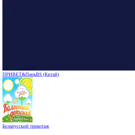
ПРИВЕТ&ПаньBS (Китай)
Беларусский трикотаж