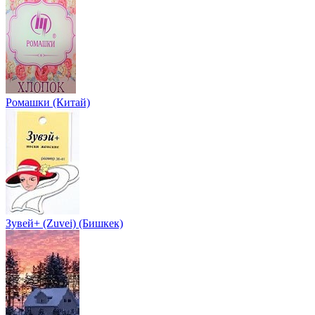
Ромашки (Китай)
Зувей+ (Zuvei) (Бишкек)