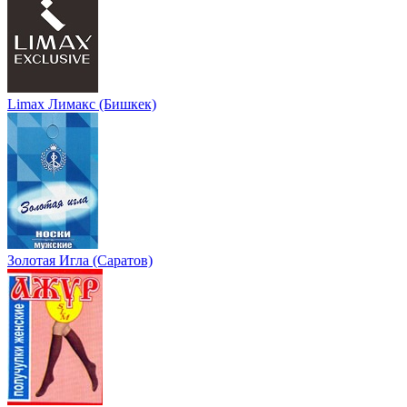
Limax Лимакс (Бишкек)
Золотая Игла (Саратов)