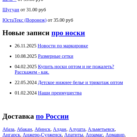
Шугуан
от 31.00 руб
ЮстаТекс (Воронеж)
от 35.00 руб
Новые записи
про носки
26.11.2025
Новости по маркировке
10.08.2025
Размерные сетки
04.02.2025
Купить носки оптом и не пожалеть?
Расскажем - как.
22.05.2024
Детское нижнее белье и трикотаж оптом
01.02.2024
Наши преимущества
Доставка
по России
Абаза
,
Абакан
,
Абинск
,
Алдан
,
Алушта
,
Альметьевск
,
Ангарск
,
Анжеро-Судженск
,
Апатиты
,
Арзамас
,
Армавир
,