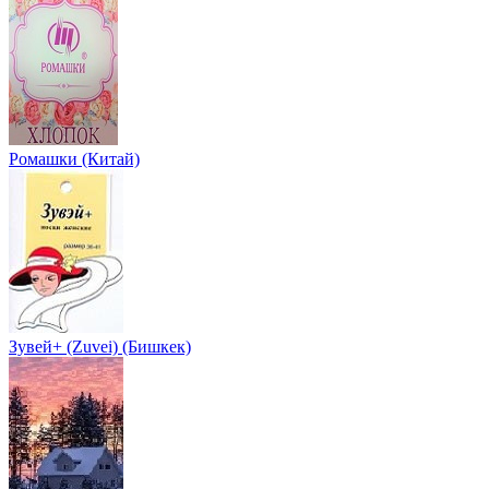
Ромашки (Китай)
Зувей+ (Zuvei) (Бишкек)