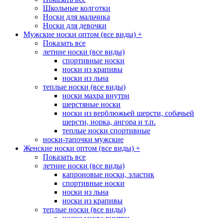
Школьные колготки
Носки для мальчика
Носки для девочки
Мужские носки оптом (все виды)
+
Показать все
летние носки (все виды)
спортивные носки
носки из крапивы
носки из льна
теплые носки (все виды)
носки махра внутри
шерстяные носки
носки из верблюжьей шерсти, собачьей
шерсти, норка, ангора и т.п.
теплые носки спортивные
носки-тапочки мужские
Женские носки оптом (все виды)
+
Показать все
летние носки (все виды)
капроновые носки, эластик
спортивные носки
носки из льна
носки из крапивы
теплые носки (все виды)