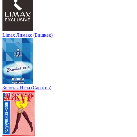
Limax Лимакс (Бишкек)
Золотая Игла (Саратов)