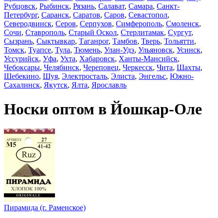
Рубцовск
,
Рыбинск
,
Рязань
,
Салават
,
Самара
,
Санкт-
Петербург
,
Саранск
,
Саратов
,
Саров
,
Севастопол
,
Северодвинск
,
Серов
,
Серпухов
,
Симферополь
,
Смоленск
,
Сочи
,
Ставрополь
,
Старый Оскол
,
Стерлитамак
,
Сургут
,
Сызрань
,
Сыктывкар
,
Таганрог
,
Тамбов
,
Тверь
,
Тольятти
,
Томск
,
Туапсе
,
Тула
,
Тюмень
,
Улан-Удэ
,
Ульяновск
,
Усинск
,
Уссурийск
,
Уфа
,
Ухта
,
Хабаровск
,
Ханты-Мансийск
,
Чебоксары
,
Челябинск
,
Череповец
,
Черкесск
,
Чита
,
Шахты
,
Шебекино
,
Шуя
,
Электросталь
,
Элиста
,
Энгельс
,
Южно-
Сахалинск
,
Якутск
,
Ялта
,
Ярославль
Носки оптом в Йошкар-Оле
Пирамида (г. Раменское)