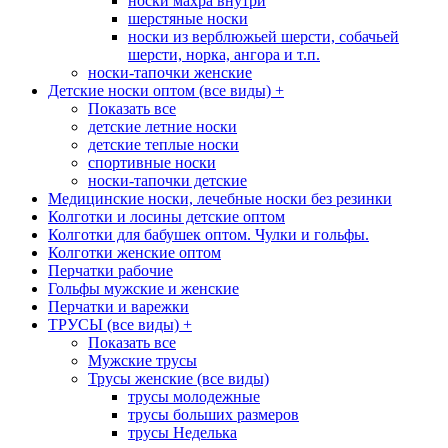
носки махра внутри
шерстяные носки
носки из верблюжьей шерсти, собачьей
шерсти, норка, ангора и т.п.
носки-тапочки женские
Детские носки оптом (все виды)
+
Показать все
детские летние носки
детские теплые носки
спортивные носки
носки-тапочки детские
Медицинские носки, лечебные носки без резинки
Колготки и лосины детские оптом
Колготки для бабушек оптом. Чулки и гольфы.
Колготки женские оптом
Перчатки рабочие
Гольфы мужские и женские
Перчатки и варежки
ТРУСЫ (все виды)
+
Показать все
Мужские трусы
Трусы женские (все виды)
трусы молодежные
трусы больших размеров
трусы Неделька