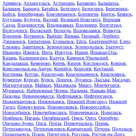
Армянск
,
Архангельск
,
Астрахань
,
Балаково
,
Балашиха
,
Балашов
,
Барнаул
,
Батайск
,
Белгород
,
Белогорск
,
Березники
,
Бийск
,
Биробиджан
,
Благовещенск
,
Боровичи
,
Братск
,
Брянск
,
Бугульма
,
Бузулук
,
Валдай
,
Великий Новгород
,
Верхняя
Салда
,
Владивосток
,
Владикавказ
,
Владимир
,
Волгоград
,
Волгодонск
,
Волжский
,
Вологда
,
Волоколамск
,
Воркута
,
Воронеж
,
Воткинск
,
Выборг
,
Вязьма
,
Грозный
,
Дербент
,
Дзержинск
,
Евпатория
,
Егорьевск
,
Ейск
,
Екатеринбург
,
Елец
,
Елизово
,
Завитинск
,
Зеленогорск
,
Зеленодольск
,
Златоуст
,
Иваново
,
Ижевск
,
Инта
,
Иркутск
,
Ишим
,
Йошкар-Ола
,
Казань
,
Калининград
,
Калуга
,
Каменск-Уральский
,
Кандалакша
,
Кемерово
,
Керчь
,
Киров
,
Кисловодск
,
Ковров
,
Комсомольск-на-Амуре
,
Копейск
,
Королёв
,
Костанай
,
Кострома
,
Котлас
,
Краснодар
,
Краснокаменск
,
Красноярск
,
Кумертау
,
Курган
,
Курск
,
Липецк
,
Луганск
,
Лысьва
,
Магадан
,
Магнитогорск
,
Майкоп
,
Махачкала
,
Миасс
,
Мончегорск
,
Мурманск
,
Набережные Челны
,
Нальчик
,
Нарьян-Мар
,
Находка
,
Невинномысск
,
Нефтекамск
,
Нефтеюганск
,
Нижневартовск
,
Нижнекамск
,
Нижний Новгород
,
Нижний
Тагил
,
Новокузнецк
,
Новомосковск
,
Новороссийск
,
Новосибирск
,
Новочебоксарск
,
Новочеркасск
,
Норильск
,
Ноябрьск
,
Нягань
,
Октябрьский
,
Омск
,
Орел
,
Оренбург
,
Орехово-Зуево
,
Орск
,
Пенза
,
Первоуральск
,
Пермь
,
Петрозаводск
,
Петропавловск-Камчатский
,
Печора
,
Подольск
,
Прокопьевск
,
Псков
,
Пятигорск
,
Россошь
,
Ростов-на-Дону
,