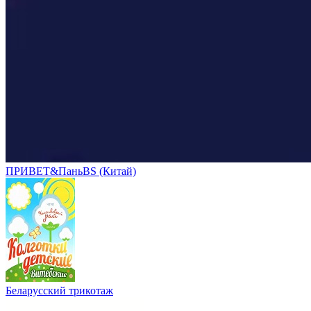
ПРИВЕТ&ПаньBS (Китай)
Беларусский трикотаж