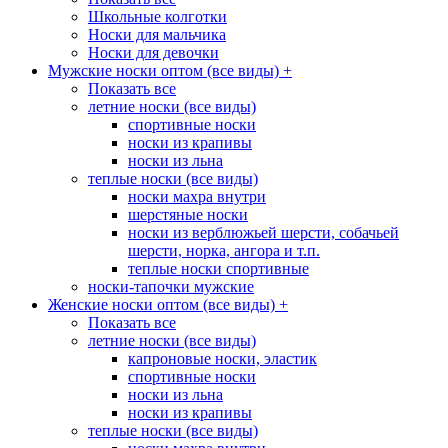
Школьные колготки
Носки для мальчика
Носки для девочки
Мужские носки оптом (все виды)
+
Показать все
летние носки (все виды)
спортивные носки
носки из крапивы
носки из льна
теплые носки (все виды)
носки махра внутри
шерстяные носки
носки из верблюжьей шерсти, собачьей
шерсти, норка, ангора и т.п.
теплые носки спортивные
носки-тапочки мужские
Женские носки оптом (все виды)
+
Показать все
летние носки (все виды)
капроновые носки, эластик
спортивные носки
носки из льна
носки из крапивы
теплые носки (все виды)