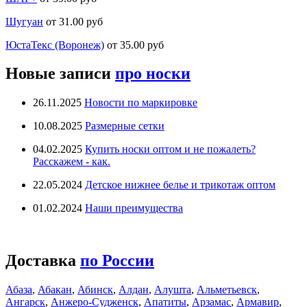
Шугуан
от 31.00 руб
ЮстаТекс (Воронеж)
от 35.00 руб
Новые записи
про носки
26.11.2025
Новости по маркировке
10.08.2025
Размерные сетки
04.02.2025
Купить носки оптом и не пожалеть?
Расскажем - как.
22.05.2024
Детское нижнее белье и трикотаж оптом
01.02.2024
Наши преимущества
Доставка
по России
Абаза
,
Абакан
,
Абинск
,
Алдан
,
Алушта
,
Альметьевск
,
Ангарск
,
Анжеро-Судженск
,
Апатиты
,
Арзамас
,
Армавир
,