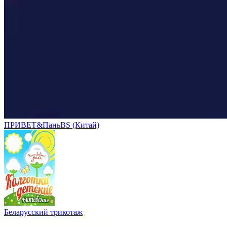
ПРИВЕТ&ПаньBS (Китай)
Беларусский трикотаж