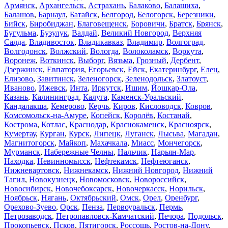
Армянск
,
Архангельск
,
Астрахань
,
Балаково
,
Балашиха
,
Балашов
,
Барнаул
,
Батайск
,
Белгород
,
Белогорск
,
Березники
,
Бийск
,
Биробиджан
,
Благовещенск
,
Боровичи
,
Братск
,
Брянск
,
Бугульма
,
Бузулук
,
Валдай
,
Великий Новгород
,
Верхняя
Салда
,
Владивосток
,
Владикавказ
,
Владимир
,
Волгоград
,
Волгодонск
,
Волжский
,
Вологда
,
Волоколамск
,
Воркута
,
Воронеж
,
Воткинск
,
Выборг
,
Вязьма
,
Грозный
,
Дербент
,
Дзержинск
,
Евпатория
,
Егорьевск
,
Ейск
,
Екатеринбург
,
Елец
,
Елизово
,
Завитинск
,
Зеленогорск
,
Зеленодольск
,
Златоуст
,
Иваново
,
Ижевск
,
Инта
,
Иркутск
,
Ишим
,
Йошкар-Ола
,
Казань
,
Калининград
,
Калуга
,
Каменск-Уральский
,
Кандалакша
,
Кемерово
,
Керчь
,
Киров
,
Кисловодск
,
Ковров
,
Комсомольск-на-Амуре
,
Копейск
,
Королёв
,
Костанай
,
Кострома
,
Котлас
,
Краснодар
,
Краснокаменск
,
Красноярск
,
Кумертау
,
Курган
,
Курск
,
Липецк
,
Луганск
,
Лысьва
,
Магадан
,
Магнитогорск
,
Майкоп
,
Махачкала
,
Миасс
,
Мончегорск
,
Мурманск
,
Набережные Челны
,
Нальчик
,
Нарьян-Мар
,
Находка
,
Невинномысск
,
Нефтекамск
,
Нефтеюганск
,
Нижневартовск
,
Нижнекамск
,
Нижний Новгород
,
Нижний
Тагил
,
Новокузнецк
,
Новомосковск
,
Новороссийск
,
Новосибирск
,
Новочебоксарск
,
Новочеркасск
,
Норильск
,
Ноябрьск
,
Нягань
,
Октябрьский
,
Омск
,
Орел
,
Оренбург
,
Орехово-Зуево
,
Орск
,
Пенза
,
Первоуральск
,
Пермь
,
Петрозаводск
,
Петропавловск-Камчатский
,
Печора
,
Подольск
,
Прокопьевск
,
Псков
,
Пятигорск
,
Россошь
,
Ростов-на-Дону
,