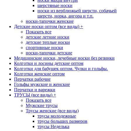
носки махра внутри
шерстяные носки
носки из верблюжьей шерсти, собачьей
шерсти, норка, ангора и т.п.
носки-тапочки женские
Детские носки оптом (все виды)
+
Показать все
детские летние носки
детские теплые носки
спортивные носки
носки-тапочки детские
Медицинские носки, лечебные носки без резинки
Колготки и лосины детские оптом
Колготки для бабушек оптом. Чулки и гольфы.
Колготки женские оптом
Перчатки рабочие
Гольфы мужские и женские
Перчатки и варежки
ТРУСЫ (все виды)
+
Показать все
Мужские трусы
Трусы женские (все виды)
трусы молодежные
трусы больших размеров
трусы Неделька