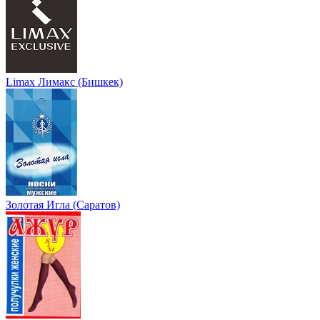
Limax Лимакс (Бишкек)
Золотая Игла (Саратов)