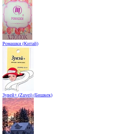
Ромашки (Китай)
Зувей+ (Zuvei) (Бишкек)