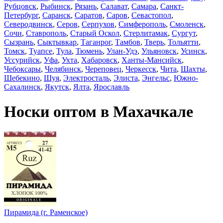
Рубцовск
,
Рыбинск
,
Рязань
,
Салават
,
Самара
,
Санкт-
Петербург
,
Саранск
,
Саратов
,
Саров
,
Севастопол
,
Северодвинск
,
Серов
,
Серпухов
,
Симферополь
,
Смоленск
,
Сочи
,
Ставрополь
,
Старый Оскол
,
Стерлитамак
,
Сургут
,
Сызрань
,
Сыктывкар
,
Таганрог
,
Тамбов
,
Тверь
,
Тольятти
,
Томск
,
Туапсе
,
Тула
,
Тюмень
,
Улан-Удэ
,
Ульяновск
,
Усинск
,
Уссурийск
,
Уфа
,
Ухта
,
Хабаровск
,
Ханты-Мансийск
,
Чебоксары
,
Челябинск
,
Череповец
,
Черкесск
,
Чита
,
Шахты
,
Шебекино
,
Шуя
,
Электросталь
,
Элиста
,
Энгельс
,
Южно-
Сахалинск
,
Якутск
,
Ялта
,
Ярославль
Носки оптом в Махачкале
Пирамида (г. Раменское)