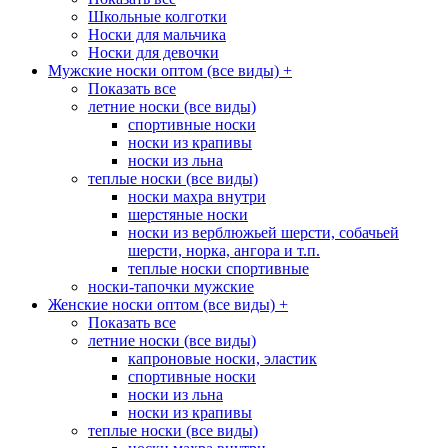
Школьные колготки
Носки для мальчика
Носки для девочки
Мужские носки оптом (все виды)
+
Показать все
летние носки (все виды)
спортивные носки
носки из крапивы
носки из льна
теплые носки (все виды)
носки махра внутри
шерстяные носки
носки из верблюжьей шерсти, собачьей
шерсти, норка, ангора и т.п.
теплые носки спортивные
носки-тапочки мужские
Женские носки оптом (все виды)
+
Показать все
летние носки (все виды)
капроновые носки, эластик
спортивные носки
носки из льна
носки из крапивы
теплые носки (все виды)