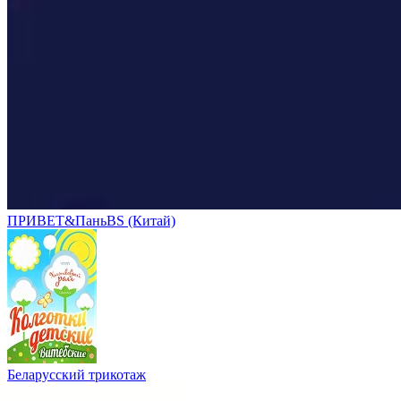
ПРИВЕТ&ПаньBS (Китай)
Беларусский трикотаж