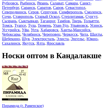
Рубцовск
,
Рыбинск
,
Рязань
,
Салават
,
Самара
,
Санкт-
Петербург
,
Саранск
,
Саратов
,
Саров
,
Севастопол
,
Северодвинск
,
Серов
,
Серпухов
,
Симферополь
,
Смоленск
,
Сочи
,
Ставрополь
,
Старый Оскол
,
Стерлитамак
,
Сургут
,
Сызрань
,
Сыктывкар
,
Таганрог
,
Тамбов
,
Тверь
,
Тольятти
,
Томск
,
Туапсе
,
Тула
,
Тюмень
,
Улан-Удэ
,
Ульяновск
,
Усинск
,
Уссурийск
,
Уфа
,
Ухта
,
Хабаровск
,
Ханты-Мансийск
,
Чебоксары
,
Челябинск
,
Череповец
,
Черкесск
,
Чита
,
Шахты
,
Шебекино
,
Шуя
,
Электросталь
,
Элиста
,
Энгельс
,
Южно-
Сахалинск
,
Якутск
,
Ялта
,
Ярославль
Носки оптом в Кандалакше
Пирамида (г. Раменское)