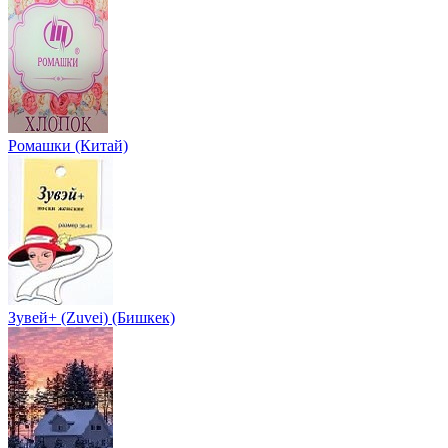
Ромашки (Китай)
Зувей+ (Zuvei) (Бишкек)