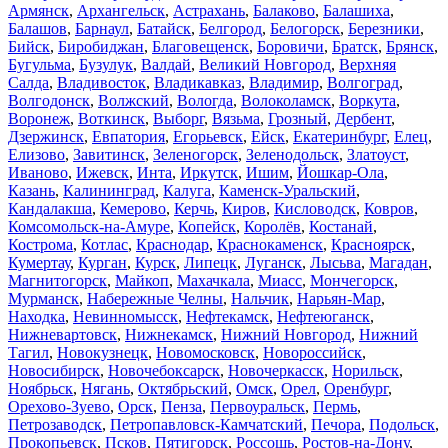
Армянск
,
Архангельск
,
Астрахань
,
Балаково
,
Балашиха
,
Балашов
,
Барнаул
,
Батайск
,
Белгород
,
Белогорск
,
Березники
,
Бийск
,
Биробиджан
,
Благовещенск
,
Боровичи
,
Братск
,
Брянск
,
Бугульма
,
Бузулук
,
Валдай
,
Великий Новгород
,
Верхняя
Салда
,
Владивосток
,
Владикавказ
,
Владимир
,
Волгоград
,
Волгодонск
,
Волжский
,
Вологда
,
Волоколамск
,
Воркута
,
Воронеж
,
Воткинск
,
Выборг
,
Вязьма
,
Грозный
,
Дербент
,
Дзержинск
,
Евпатория
,
Егорьевск
,
Ейск
,
Екатеринбург
,
Елец
,
Елизово
,
Завитинск
,
Зеленогорск
,
Зеленодольск
,
Златоуст
,
Иваново
,
Ижевск
,
Инта
,
Иркутск
,
Ишим
,
Йошкар-Ола
,
Казань
,
Калининград
,
Калуга
,
Каменск-Уральский
,
Кандалакша
,
Кемерово
,
Керчь
,
Киров
,
Кисловодск
,
Ковров
,
Комсомольск-на-Амуре
,
Копейск
,
Королёв
,
Костанай
,
Кострома
,
Котлас
,
Краснодар
,
Краснокаменск
,
Красноярск
,
Кумертау
,
Курган
,
Курск
,
Липецк
,
Луганск
,
Лысьва
,
Магадан
,
Магнитогорск
,
Майкоп
,
Махачкала
,
Миасс
,
Мончегорск
,
Мурманск
,
Набережные Челны
,
Нальчик
,
Нарьян-Мар
,
Находка
,
Невинномысск
,
Нефтекамск
,
Нефтеюганск
,
Нижневартовск
,
Нижнекамск
,
Нижний Новгород
,
Нижний
Тагил
,
Новокузнецк
,
Новомосковск
,
Новороссийск
,
Новосибирск
,
Новочебоксарск
,
Новочеркасск
,
Норильск
,
Ноябрьск
,
Нягань
,
Октябрьский
,
Омск
,
Орел
,
Оренбург
,
Орехово-Зуево
,
Орск
,
Пенза
,
Первоуральск
,
Пермь
,
Петрозаводск
,
Петропавловск-Камчатский
,
Печора
,
Подольск
,
Прокопьевск
,
Псков
,
Пятигорск
,
Россошь
,
Ростов-на-Дону
,