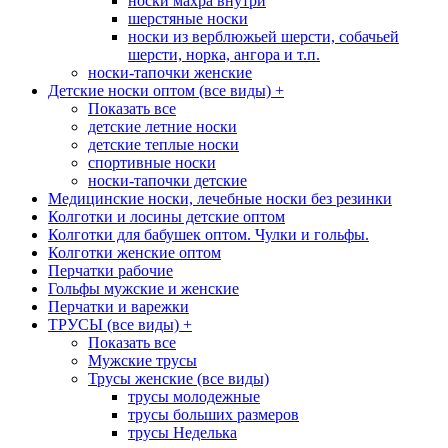
носки махра внутри
шерстяные носки
носки из верблюжьей шерсти, собачьей
шерсти, норка, ангора и т.п.
носки-тапочки женские
Детские носки оптом (все виды)
+
Показать все
детские летние носки
детские теплые носки
спортивные носки
носки-тапочки детские
Медицинские носки, лечебные носки без резинки
Колготки и лосины детские оптом
Колготки для бабушек оптом. Чулки и гольфы.
Колготки женские оптом
Перчатки рабочие
Гольфы мужские и женские
Перчатки и варежки
ТРУСЫ (все виды)
+
Показать все
Мужские трусы
Трусы женские (все виды)
трусы молодежные
трусы больших размеров
трусы Неделька