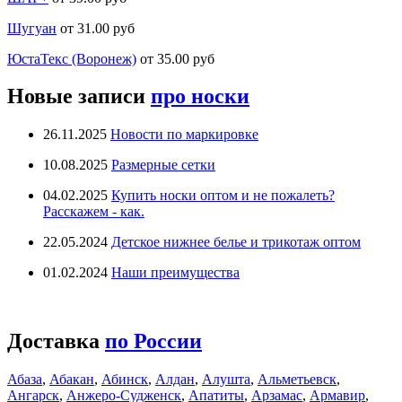
Шугуан
от 31.00 руб
ЮстаТекс (Воронеж)
от 35.00 руб
Новые записи
про носки
26.11.2025
Новости по маркировке
10.08.2025
Размерные сетки
04.02.2025
Купить носки оптом и не пожалеть?
Расскажем - как.
22.05.2024
Детское нижнее белье и трикотаж оптом
01.02.2024
Наши преимущества
Доставка
по России
Абаза
,
Абакан
,
Абинск
,
Алдан
,
Алушта
,
Альметьевск
,
Ангарск
,
Анжеро-Судженск
,
Апатиты
,
Арзамас
,
Армавир
,