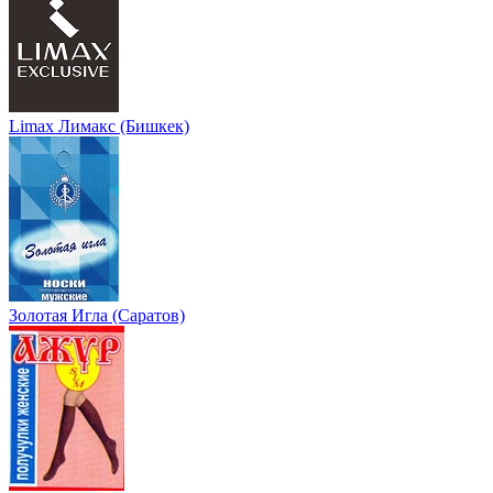
Limax Лимакс (Бишкек)
Золотая Игла (Саратов)