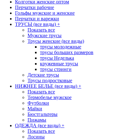
Колготки женские оптом
Перчатки рабочие
Гольфы мужские и женские
Перчатки и варежки
ТРУСЫ (все виды)
+
Показать все
Мужские трусы
Трусы женские (все виды)
трусы молодежные
трусы больших размеров
трусы Неделька
кружевные трусы
трусы стринги
Детские трусы
Трусы подростковые
НИЖНЕЕ БЕЛЬЕ (все виды)
+
Показать все
Термобелье мужское
Футболки
Майки
Бюстгальтеры
Пижамы
ОДЕЖДА (все виды)
+
Показать все
Лосины