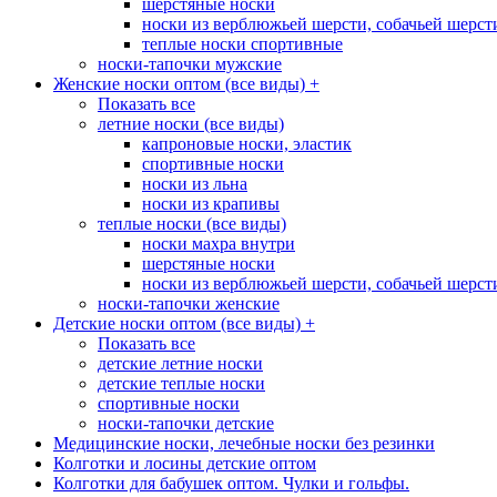
шерстяные носки
носки из верблюжьей шерсти, собачьей шерсти,
теплые носки спортивные
носки-тапочки мужские
Женские носки оптом (все виды)
+
Показать все
летние носки (все виды)
капроновые носки, эластик
спортивные носки
носки из льна
носки из крапивы
теплые носки (все виды)
носки махра внутри
шерстяные носки
носки из верблюжьей шерсти, собачьей шерсти,
носки-тапочки женские
Детские носки оптом (все виды)
+
Показать все
детские летние носки
детские теплые носки
спортивные носки
носки-тапочки детские
Медицинские носки, лечебные носки без резинки
Колготки и лосины детские оптом
Колготки для бабушек оптом. Чулки и гольфы.