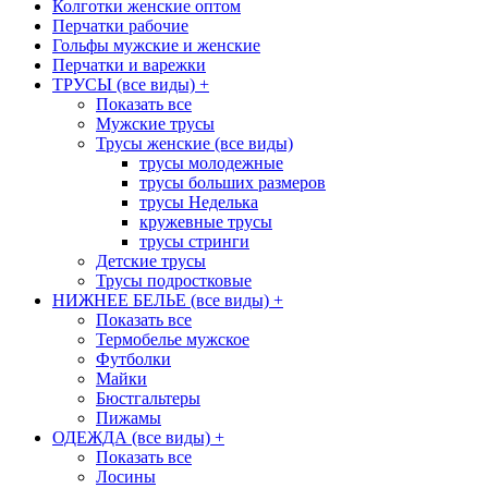
Колготки женские оптом
Перчатки рабочие
Гольфы мужские и женские
Перчатки и варежки
ТРУСЫ (все виды)
+
Показать все
Мужские трусы
Трусы женские (все виды)
трусы молодежные
трусы больших размеров
трусы Неделька
кружевные трусы
трусы стринги
Детские трусы
Трусы подростковые
НИЖНЕЕ БЕЛЬЕ (все виды)
+
Показать все
Термобелье мужское
Футболки
Майки
Бюстгальтеры
Пижамы
ОДЕЖДА (все виды)
+
Показать все
Лосины