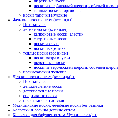
шерстяные носки
носки из верблюжьей шерсти, собачьей шерсти,
теплые носки спортивные
носки-тапочки мужские
Женские носки оптом (все виды)
+
Показать все
летние носки (все виды)
капроновые носки, эластик
спортивные носки
носки из льна
носки из крапивы
теплые носки (все виды)
носки махра внутри
шерстяные носки
носки из верблюжьей шерсти, собачьей шерсти,
носки-тапочки женские
Детские носки оптом (все виды)
+
Показать все
детские летние носки
детские теплые носки
спортивные носки
носки-тапочки детские
Медицинские носки, лечебные носки без резинки
Колготки и лосины детские оптом
Колготки для бабушек оптом. Чулки и гольфы.