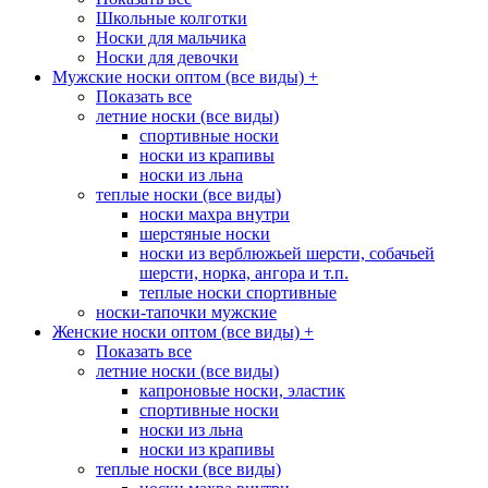
Школьные колготки
Носки для мальчика
Носки для девочки
Мужские носки оптом (все виды)
+
Показать все
летние носки (все виды)
спортивные носки
носки из крапивы
носки из льна
теплые носки (все виды)
носки махра внутри
шерстяные носки
носки из верблюжьей шерсти, собачьей
шерсти, норка, ангора и т.п.
теплые носки спортивные
носки-тапочки мужские
Женские носки оптом (все виды)
+
Показать все
летние носки (все виды)
капроновые носки, эластик
спортивные носки
носки из льна
носки из крапивы
теплые носки (все виды)