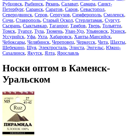
Рубцовск
,
Рыбинск
,
Рязань
,
Салават
,
Самара
,
Санкт-
Петербург
,
Саранск
,
Саратов
,
Саров
,
Севастопол
,
Северодвинск
,
Серов
,
Серпухов
,
Симферополь
,
Смоленск
,
Сочи
,
Ставрополь
,
Старый Оскол
,
Стерлитамак
,
Сургут
,
Сызрань
,
Сыктывкар
,
Таганрог
,
Тамбов
,
Тверь
,
Тольятти
,
Томск
,
Туапсе
,
Тула
,
Тюмень
,
Улан-Удэ
,
Ульяновск
,
Усинск
,
Уссурийск
,
Уфа
,
Ухта
,
Хабаровск
,
Ханты-Мансийск
,
Чебоксары
,
Челябинск
,
Череповец
,
Черкесск
,
Чита
,
Шахты
,
Шебекино
,
Шуя
,
Электросталь
,
Элиста
,
Энгельс
,
Южно-
Сахалинск
,
Якутск
,
Ялта
,
Ярославль
Носки оптом в Каменск-
Уральском