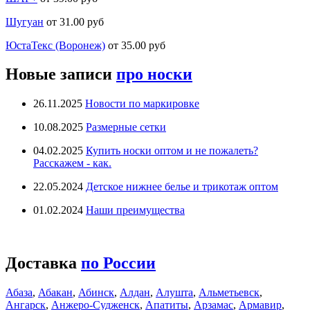
Шугуан
от 31.00 руб
ЮстаТекс (Воронеж)
от 35.00 руб
Новые записи
про носки
26.11.2025
Новости по маркировке
10.08.2025
Размерные сетки
04.02.2025
Купить носки оптом и не пожалеть?
Расскажем - как.
22.05.2024
Детское нижнее белье и трикотаж оптом
01.02.2024
Наши преимущества
Доставка
по России
Абаза
,
Абакан
,
Абинск
,
Алдан
,
Алушта
,
Альметьевск
,
Ангарск
,
Анжеро-Судженск
,
Апатиты
,
Арзамас
,
Армавир
,