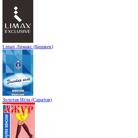
Limax Лимакс (Бишкек)
Золотая Игла (Саратов)