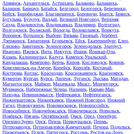
Армянск
,
Архангельск
,
Астрахань
,
Балаково
,
Балашиха
,
Балашов
,
Барнаул
,
Батайск
,
Белгород
,
Белогорск
,
Березники
,
Бийск
,
Биробиджан
,
Благовещенск
,
Боровичи
,
Братск
,
Брянск
,
Бугульма
,
Бузулук
,
Валдай
,
Великий Новгород
,
Верхняя
Салда
,
Владивосток
,
Владикавказ
,
Владимир
,
Волгоград
,
Волгодонск
,
Волжский
,
Вологда
,
Волоколамск
,
Воркута
,
Воронеж
,
Воткинск
,
Выборг
,
Вязьма
,
Грозный
,
Дербент
,
Дзержинск
,
Евпатория
,
Егорьевск
,
Ейск
,
Екатеринбург
,
Елец
,
Елизово
,
Завитинск
,
Зеленогорск
,
Зеленодольск
,
Златоуст
,
Иваново
,
Ижевск
,
Инта
,
Иркутск
,
Ишим
,
Йошкар-Ола
,
Казань
,
Калининград
,
Калуга
,
Каменск-Уральский
,
Кандалакша
,
Кемерово
,
Керчь
,
Киров
,
Кисловодск
,
Ковров
,
Комсомольск-на-Амуре
,
Копейск
,
Королёв
,
Костанай
,
Кострома
,
Котлас
,
Краснодар
,
Краснокаменск
,
Красноярск
,
Кумертау
,
Курган
,
Курск
,
Липецк
,
Луганск
,
Лысьва
,
Магадан
,
Магнитогорск
,
Майкоп
,
Махачкала
,
Миасс
,
Мончегорск
,
Мурманск
,
Набережные Челны
,
Нальчик
,
Нарьян-Мар
,
Находка
,
Невинномысск
,
Нефтекамск
,
Нефтеюганск
,
Нижневартовск
,
Нижнекамск
,
Нижний Новгород
,
Нижний
Тагил
,
Новокузнецк
,
Новомосковск
,
Новороссийск
,
Новосибирск
,
Новочебоксарск
,
Новочеркасск
,
Норильск
,
Ноябрьск
,
Нягань
,
Октябрьский
,
Омск
,
Орел
,
Оренбург
,
Орехово-Зуево
,
Орск
,
Пенза
,
Первоуральск
,
Пермь
,
Петрозаводск
,
Петропавловск-Камчатский
,
Печора
,
Подольск
,
Прокопьевск
,
Псков
,
Пятигорск
,
Россошь
,
Ростов-на-Дону
,