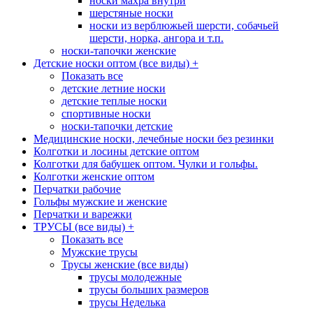
носки махра внутри
шерстяные носки
носки из верблюжьей шерсти, собачьей
шерсти, норка, ангора и т.п.
носки-тапочки женские
Детские носки оптом (все виды)
+
Показать все
детские летние носки
детские теплые носки
спортивные носки
носки-тапочки детские
Медицинские носки, лечебные носки без резинки
Колготки и лосины детские оптом
Колготки для бабушек оптом. Чулки и гольфы.
Колготки женские оптом
Перчатки рабочие
Гольфы мужские и женские
Перчатки и варежки
ТРУСЫ (все виды)
+
Показать все
Мужские трусы
Трусы женские (все виды)
трусы молодежные
трусы больших размеров
трусы Неделька