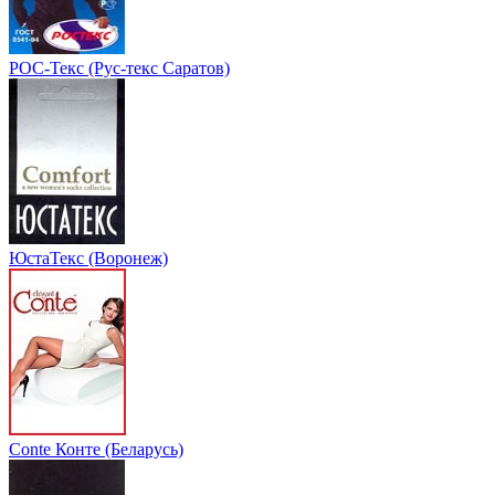
РОС-Текс (Рус-текс Саратов)
ЮстаТекс (Воронеж)
Conte Конте (Беларусь)