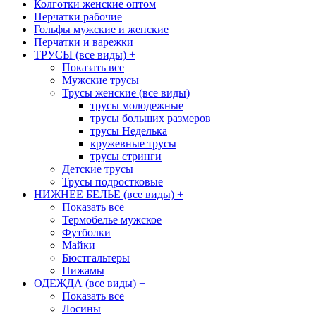
Колготки женские оптом
Перчатки рабочие
Гольфы мужские и женские
Перчатки и варежки
ТРУСЫ (все виды)
+
Показать все
Мужские трусы
Трусы женские (все виды)
трусы молодежные
трусы больших размеров
трусы Неделька
кружевные трусы
трусы стринги
Детские трусы
Трусы подростковые
НИЖНЕЕ БЕЛЬЕ (все виды)
+
Показать все
Термобелье мужское
Футболки
Майки
Бюстгальтеры
Пижамы
ОДЕЖДА (все виды)
+
Показать все
Лосины