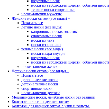
шерстяные носки
носки из верблюжьей шерсти, собачьей шерсти,
теплые носки спортивные
носки-тапочки мужские
Женские носки оптом (все виды)
+
Показать все
летние носки (все виды)
капроновые носки, эластик
спортивные носки
носки из льна
носки из крапивы
теплые носки (все виды)
носки махра внутри
шерстяные носки
носки из верблюжьей шерсти, собачьей шерсти,
носки-тапочки женские
Детские носки оптом (все виды)
+
Показать все
детские летние носки
детские теплые носки
спортивные носки
носки-тапочки детские
Медицинские носки, лечебные носки без резинки
Колготки и лосины детские оптом
Колготки для бабушек оптом. Чулки и гольфы.