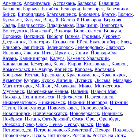
Армянск
,
Архангельск
,
Астрахань
,
Балаково
,
Балашиха
,
Балашов
,
Барнаул
,
Батайск
,
Белгород
,
Белогорск
,
Березники
,
Бийск
,
Биробиджан
,
Благовещенск
,
Боровичи
,
Братск
,
Брянск
,
Бугульма
,
Бузулук
,
Валдай
,
Великий Новгород
,
Верхняя
Салда
,
Владивосток
,
Владикавказ
,
Владимир
,
Волгоград
,
Волгодонск
,
Волжский
,
Вологда
,
Волоколамск
,
Воркута
,
Воронеж
,
Воткинск
,
Выборг
,
Вязьма
,
Грозный
,
Дербент
,
Дзержинск
,
Евпатория
,
Егорьевск
,
Ейск
,
Екатеринбург
,
Елец
,
Елизово
,
Завитинск
,
Зеленогорск
,
Зеленодольск
,
Златоуст
,
Иваново
,
Ижевск
,
Инта
,
Иркутск
,
Ишим
,
Йошкар-Ола
,
Казань
,
Калининград
,
Калуга
,
Каменск-Уральский
,
Кандалакша
,
Кемерово
,
Керчь
,
Киров
,
Кисловодск
,
Ковров
,
Комсомольск-на-Амуре
,
Копейск
,
Королёв
,
Костанай
,
Кострома
,
Котлас
,
Краснодар
,
Краснокаменск
,
Красноярск
,
Кумертау
,
Курган
,
Курск
,
Липецк
,
Луганск
,
Лысьва
,
Магадан
,
Магнитогорск
,
Майкоп
,
Махачкала
,
Миасс
,
Мончегорск
,
Мурманск
,
Набережные Челны
,
Нальчик
,
Нарьян-Мар
,
Находка
,
Невинномысск
,
Нефтекамск
,
Нефтеюганск
,
Нижневартовск
,
Нижнекамск
,
Нижний Новгород
,
Нижний
Тагил
,
Новокузнецк
,
Новомосковск
,
Новороссийск
,
Новосибирск
,
Новочебоксарск
,
Новочеркасск
,
Норильск
,
Ноябрьск
,
Нягань
,
Октябрьский
,
Омск
,
Орел
,
Оренбург
,
Орехово-Зуево
,
Орск
,
Пенза
,
Первоуральск
,
Пермь
,
Петрозаводск
,
Петропавловск-Камчатский
,
Печора
,
Подольск
,
Прокопьевск
,
Псков
,
Пятигорск
,
Россошь
,
Ростов-на-Дону
,