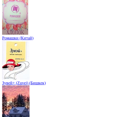
Ромашки (Китай)
Зувей+ (Zuvei) (Бишкек)