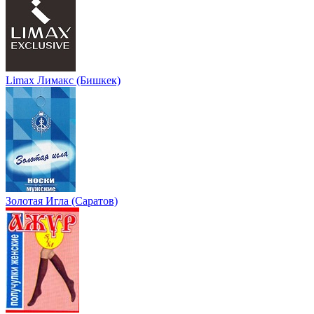
Limax Лимакс (Бишкек)
Золотая Игла (Саратов)