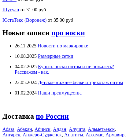
Шугуан
от 31.00 руб
ЮстаТекс (Воронеж)
от 35.00 руб
Новые записи
про носки
26.11.2025
Новости по маркировке
10.08.2025
Размерные сетки
04.02.2025
Купить носки оптом и не пожалеть?
Расскажем - как.
22.05.2024
Детское нижнее белье и трикотаж оптом
01.02.2024
Наши преимущества
Доставка
по России
Абаза
,
Абакан
,
Абинск
,
Алдан
,
Алушта
,
Альметьевск
,
Ангарск
,
Анжеро-Судженск
,
Апатиты
,
Арзамас
,
Армавир
,