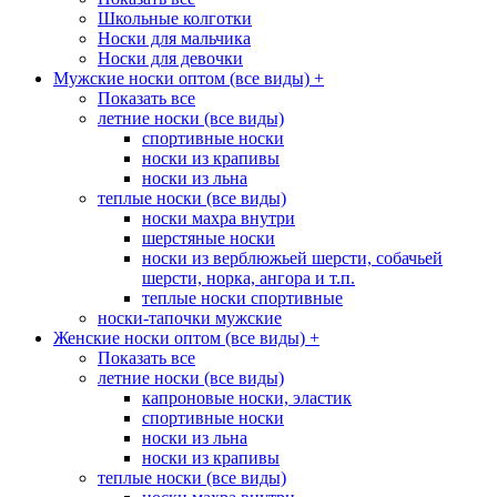
Школьные колготки
Носки для мальчика
Носки для девочки
Мужские носки оптом (все виды)
+
Показать все
летние носки (все виды)
спортивные носки
носки из крапивы
носки из льна
теплые носки (все виды)
носки махра внутри
шерстяные носки
носки из верблюжьей шерсти, собачьей
шерсти, норка, ангора и т.п.
теплые носки спортивные
носки-тапочки мужские
Женские носки оптом (все виды)
+
Показать все
летние носки (все виды)
капроновые носки, эластик
спортивные носки
носки из льна
носки из крапивы
теплые носки (все виды)