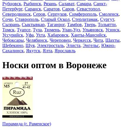
Рубцовск
,
Рыбинск
,
Рязань
,
Салават
,
Самара
,
Санкт-
Петербург
,
Саранск
,
Саратов
,
Саров
,
Севастопол
,
Северодвинск
,
Серов
,
Серпухов
,
Симферополь
,
Смоленск
,
Сочи
,
Ставрополь
,
Старый Оскол
,
Стерлитамак
,
Сургут
,
Сызрань
,
Сыктывкар
,
Таганрог
,
Тамбов
,
Тверь
,
Тольятти
,
Томск
,
Туапсе
,
Тула
,
Тюмень
,
Улан-Удэ
,
Ульяновск
,
Усинск
,
Уссурийск
,
Уфа
,
Ухта
,
Хабаровск
,
Ханты-Мансийск
,
Чебоксары
,
Челябинск
,
Череповец
,
Черкесск
,
Чита
,
Шахты
,
Шебекино
,
Шуя
,
Электросталь
,
Элиста
,
Энгельс
,
Южно-
Сахалинск
,
Якутск
,
Ялта
,
Ярославль
Носки оптом в Воронеже
Пирамида (г. Раменское)