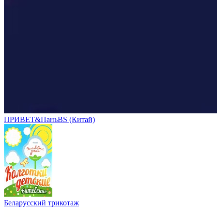
ПРИВЕТ&ПаньBS (Китай)
Беларусский трикотаж