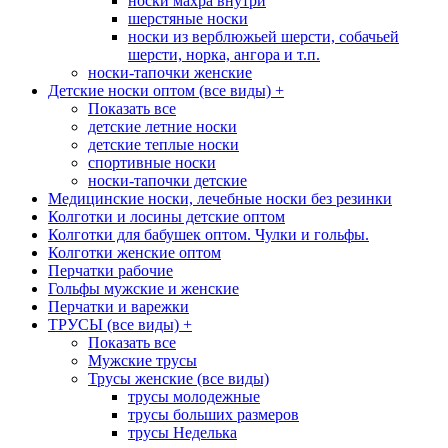
носки махра внутри
шерстяные носки
носки из верблюжьей шерсти, собачьей
шерсти, норка, ангора и т.п.
носки-тапочки женские
Детские носки оптом (все виды)
+
Показать все
детские летние носки
детские теплые носки
спортивные носки
носки-тапочки детские
Медицинские носки, лечебные носки без резинки
Колготки и лосины детские оптом
Колготки для бабушек оптом. Чулки и гольфы.
Колготки женские оптом
Перчатки рабочие
Гольфы мужские и женские
Перчатки и варежки
ТРУСЫ (все виды)
+
Показать все
Мужские трусы
Трусы женские (все виды)
трусы молодежные
трусы больших размеров
трусы Неделька