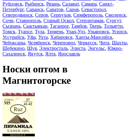
Рубцовск
,
Рыбинск
,
Рязань
,
Салават
,
Самара
,
Санкт-
Петербург
,
Саранск
,
Саратов
,
Саров
,
Севастопол
,
Северодвинск
,
Серов
,
Серпухов
,
Симферополь
,
Смоленск
,
Сочи
,
Ставрополь
,
Старый Оскол
,
Стерлитамак
,
Сургут
,
Сызрань
,
Сыктывкар
,
Таганрог
,
Тамбов
,
Тверь
,
Тольятти
,
Томск
,
Туапсе
,
Тула
,
Тюмень
,
Улан-Удэ
,
Ульяновск
,
Усинск
,
Уссурийск
,
Уфа
,
Ухта
,
Хабаровск
,
Ханты-Мансийск
,
Чебоксары
,
Челябинск
,
Череповец
,
Черкесск
,
Чита
,
Шахты
,
Шебекино
,
Шуя
,
Электросталь
,
Элиста
,
Энгельс
,
Южно-
Сахалинск
,
Якутск
,
Ялта
,
Ярославль
Носки оптом в
Магнитогорске