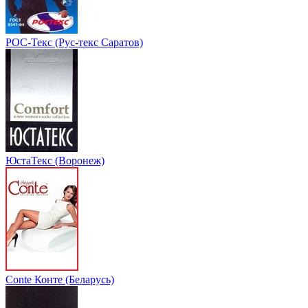
РОС-Текс (Рус-текс Саратов)
ЮстаТекс (Воронеж)
Conte Конте (Беларусь)