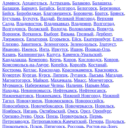
Армянск
,
Архангельск
,
Астрахань
,
Балаково
,
Балашиха
,
Балашов
,
Барнаул
,
Батайск
,
Белгород
,
Белогорск
,
Березники
,
Бийск
,
Биробиджан
,
Благовещенск
,
Боровичи
,
Братск
,
Брянск
,
Бугульма
,
Бузулук
,
Валдай
,
Великий Новгород
,
Верхняя
Салда
,
Владивосток
,
Владикавказ
,
Владимир
,
Волгоград
,
Волгодонск
,
Волжский
,
Вологда
,
Волоколамск
,
Воркута
,
Воронеж
,
Воткинск
,
Выборг
,
Вязьма
,
Грозный
,
Дербент
,
Дзержинск
,
Евпатория
,
Егорьевск
,
Ейск
,
Екатеринбург
,
Елец
,
Елизово
,
Завитинск
,
Зеленогорск
,
Зеленодольск
,
Златоуст
,
Иваново
,
Ижевск
,
Инта
,
Иркутск
,
Ишим
,
Йошкар-Ола
,
Казань
,
Калининград
,
Калуга
,
Каменск-Уральский
,
Кандалакша
,
Кемерово
,
Керчь
,
Киров
,
Кисловодск
,
Ковров
,
Комсомольск-на-Амуре
,
Копейск
,
Королёв
,
Костанай
,
Кострома
,
Котлас
,
Краснодар
,
Краснокаменск
,
Красноярск
,
Кумертау
,
Курган
,
Курск
,
Липецк
,
Луганск
,
Лысьва
,
Магадан
,
Магнитогорск
,
Майкоп
,
Махачкала
,
Миасс
,
Мончегорск
,
Мурманск
,
Набережные Челны
,
Нальчик
,
Нарьян-Мар
,
Находка
,
Невинномысск
,
Нефтекамск
,
Нефтеюганск
,
Нижневартовск
,
Нижнекамск
,
Нижний Новгород
,
Нижний
Тагил
,
Новокузнецк
,
Новомосковск
,
Новороссийск
,
Новосибирск
,
Новочебоксарск
,
Новочеркасск
,
Норильск
,
Ноябрьск
,
Нягань
,
Октябрьский
,
Омск
,
Орел
,
Оренбург
,
Орехово-Зуево
,
Орск
,
Пенза
,
Первоуральск
,
Пермь
,
Петрозаводск
,
Петропавловск-Камчатский
,
Печора
,
Подольск
,
Прокопьевск
,
Псков
,
Пятигорск
,
Россошь
,
Ростов-на-Дону
,