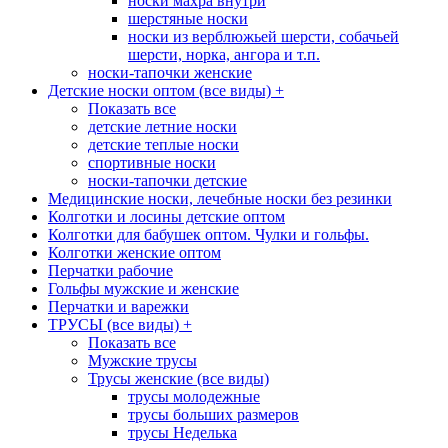
носки махра внутри
шерстяные носки
носки из верблюжьей шерсти, собачьей
шерсти, норка, ангора и т.п.
носки-тапочки женские
Детские носки оптом (все виды)
+
Показать все
детские летние носки
детские теплые носки
спортивные носки
носки-тапочки детские
Медицинские носки, лечебные носки без резинки
Колготки и лосины детские оптом
Колготки для бабушек оптом. Чулки и гольфы.
Колготки женские оптом
Перчатки рабочие
Гольфы мужские и женские
Перчатки и варежки
ТРУСЫ (все виды)
+
Показать все
Мужские трусы
Трусы женские (все виды)
трусы молодежные
трусы больших размеров
трусы Неделька