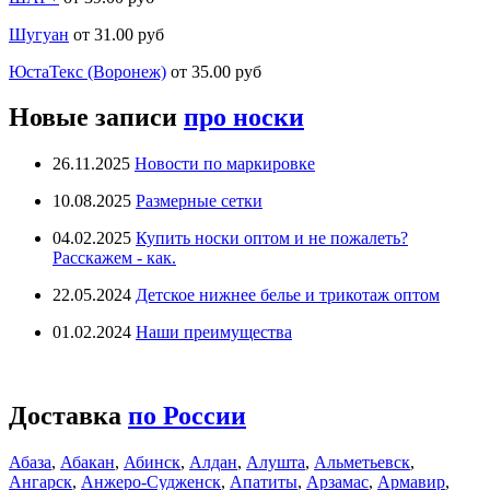
Шугуан
от 31.00 руб
ЮстаТекс (Воронеж)
от 35.00 руб
Новые записи
про носки
26.11.2025
Новости по маркировке
10.08.2025
Размерные сетки
04.02.2025
Купить носки оптом и не пожалеть?
Расскажем - как.
22.05.2024
Детское нижнее белье и трикотаж оптом
01.02.2024
Наши преимущества
Доставка
по России
Абаза
,
Абакан
,
Абинск
,
Алдан
,
Алушта
,
Альметьевск
,
Ангарск
,
Анжеро-Судженск
,
Апатиты
,
Арзамас
,
Армавир
,