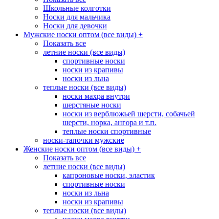
Школьные колготки
Носки для мальчика
Носки для девочки
Мужские носки оптом (все виды)
+
Показать все
летние носки (все виды)
спортивные носки
носки из крапивы
носки из льна
теплые носки (все виды)
носки махра внутри
шерстяные носки
носки из верблюжьей шерсти, собачьей
шерсти, норка, ангора и т.п.
теплые носки спортивные
носки-тапочки мужские
Женские носки оптом (все виды)
+
Показать все
летние носки (все виды)
капроновые носки, эластик
спортивные носки
носки из льна
носки из крапивы
теплые носки (все виды)