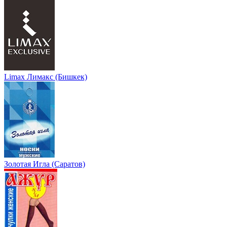
Limax Лимакс (Бишкек)
Золотая Игла (Саратов)