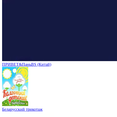
ПРИВЕТ&ПаньBS (Китай)
Беларусский трикотаж