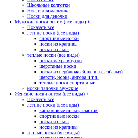
Школьные колготки
Носки для мальчика
Носки для девочки
Мужские носки оптом (все виды)
+
Показать все
летние носки (все виды)
спортивные носки
носки из крапивы
носки из льна
теплые носки (все виды)
носки махра внутри
шерстяные носки
носки из верблюжьей шерсти, собачьей
шерсти, норка, ангора и т.п.
теплые носки спортивные
носки-тапочки мужские
Женские носки оптом (все виды)
+
Показать все
летние носки (все виды)
капроновые носки, эластик
спортивные носки
носки из льна
носки из крапивы
теплые носки (все виды)