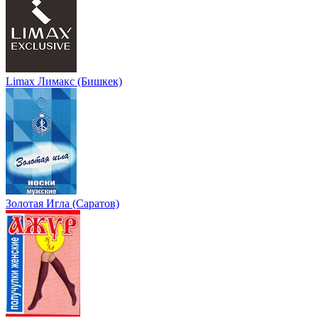
Limax Лимакс (Бишкек)
Золотая Игла (Саратов)