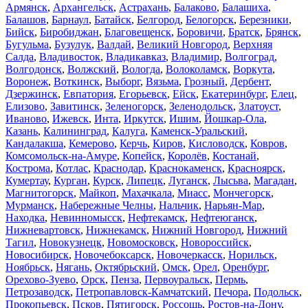
Армянск
,
Архангельск
,
Астрахань
,
Балаково
,
Балашиха
,
Балашов
,
Барнаул
,
Батайск
,
Белгород
,
Белогорск
,
Березники
,
Бийск
,
Биробиджан
,
Благовещенск
,
Боровичи
,
Братск
,
Брянск
,
Бугульма
,
Бузулук
,
Валдай
,
Великий Новгород
,
Верхняя
Салда
,
Владивосток
,
Владикавказ
,
Владимир
,
Волгоград
,
Волгодонск
,
Волжский
,
Вологда
,
Волоколамск
,
Воркута
,
Воронеж
,
Воткинск
,
Выборг
,
Вязьма
,
Грозный
,
Дербент
,
Дзержинск
,
Евпатория
,
Егорьевск
,
Ейск
,
Екатеринбург
,
Елец
,
Елизово
,
Завитинск
,
Зеленогорск
,
Зеленодольск
,
Златоуст
,
Иваново
,
Ижевск
,
Инта
,
Иркутск
,
Ишим
,
Йошкар-Ола
,
Казань
,
Калининград
,
Калуга
,
Каменск-Уральский
,
Кандалакша
,
Кемерово
,
Керчь
,
Киров
,
Кисловодск
,
Ковров
,
Комсомольск-на-Амуре
,
Копейск
,
Королёв
,
Костанай
,
Кострома
,
Котлас
,
Краснодар
,
Краснокаменск
,
Красноярск
,
Кумертау
,
Курган
,
Курск
,
Липецк
,
Луганск
,
Лысьва
,
Магадан
,
Магнитогорск
,
Майкоп
,
Махачкала
,
Миасс
,
Мончегорск
,
Мурманск
,
Набережные Челны
,
Нальчик
,
Нарьян-Мар
,
Находка
,
Невинномысск
,
Нефтекамск
,
Нефтеюганск
,
Нижневартовск
,
Нижнекамск
,
Нижний Новгород
,
Нижний
Тагил
,
Новокузнецк
,
Новомосковск
,
Новороссийск
,
Новосибирск
,
Новочебоксарск
,
Новочеркасск
,
Норильск
,
Ноябрьск
,
Нягань
,
Октябрьский
,
Омск
,
Орел
,
Оренбург
,
Орехово-Зуево
,
Орск
,
Пенза
,
Первоуральск
,
Пермь
,
Петрозаводск
,
Петропавловск-Камчатский
,
Печора
,
Подольск
,
Прокопьевск
,
Псков
,
Пятигорск
,
Россошь
,
Ростов-на-Дону
,