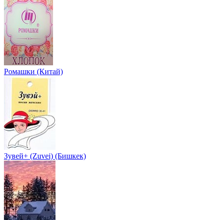
Ромашки (Китай)
Зувей+ (Zuvei) (Бишкек)