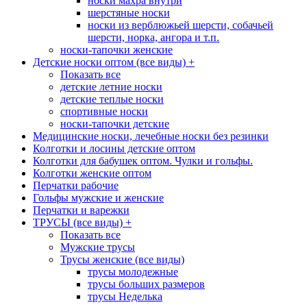
носки махра внутри
шерстяные носки
носки из верблюжьей шерсти, собачьей
шерсти, норка, ангора и т.п.
носки-тапочки женские
Детские носки оптом (все виды)
+
Показать все
детские летние носки
детские теплые носки
спортивные носки
носки-тапочки детские
Медицинские носки, лечебные носки без резинки
Колготки и лосины детские оптом
Колготки для бабушек оптом. Чулки и гольфы.
Колготки женские оптом
Перчатки рабочие
Гольфы мужские и женские
Перчатки и варежки
ТРУСЫ (все виды)
+
Показать все
Мужские трусы
Трусы женские (все виды)
трусы молодежные
трусы больших размеров
трусы Неделька