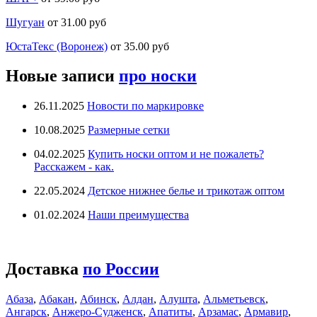
Шугуан
от 31.00 руб
ЮстаТекс (Воронеж)
от 35.00 руб
Новые записи
про носки
26.11.2025
Новости по маркировке
10.08.2025
Размерные сетки
04.02.2025
Купить носки оптом и не пожалеть?
Расскажем - как.
22.05.2024
Детское нижнее белье и трикотаж оптом
01.02.2024
Наши преимущества
Доставка
по России
Абаза
,
Абакан
,
Абинск
,
Алдан
,
Алушта
,
Альметьевск
,
Ангарск
,
Анжеро-Судженск
,
Апатиты
,
Арзамас
,
Армавир
,