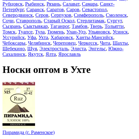
Рубцовск
,
Рыбинск
,
Рязань
,
Салават
,
Самара
,
Санкт-
Петербург
,
Саранск
,
Саратов
,
Саров
,
Севастопол
,
Северодвинск
,
Серов
,
Серпухов
,
Симферополь
,
Смоленск
,
Сочи
,
Ставрополь
,
Старый Оскол
,
Стерлитамак
,
Сургут
,
Сызрань
,
Сыктывкар
,
Таганрог
,
Тамбов
,
Тверь
,
Тольятти
,
Томск
,
Туапсе
,
Тула
,
Тюмень
,
Улан-Удэ
,
Ульяновск
,
Усинск
,
Уссурийск
,
Уфа
,
Ухта
,
Хабаровск
,
Ханты-Мансийск
,
Чебоксары
,
Челябинск
,
Череповец
,
Черкесск
,
Чита
,
Шахты
,
Шебекино
,
Шуя
,
Электросталь
,
Элиста
,
Энгельс
,
Южно-
Сахалинск
,
Якутск
,
Ялта
,
Ярославль
Носки оптом в Ухте
Пирамида (г. Раменское)