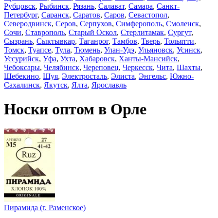
Рубцовск
,
Рыбинск
,
Рязань
,
Салават
,
Самара
,
Санкт-
Петербург
,
Саранск
,
Саратов
,
Саров
,
Севастопол
,
Северодвинск
,
Серов
,
Серпухов
,
Симферополь
,
Смоленск
,
Сочи
,
Ставрополь
,
Старый Оскол
,
Стерлитамак
,
Сургут
,
Сызрань
,
Сыктывкар
,
Таганрог
,
Тамбов
,
Тверь
,
Тольятти
,
Томск
,
Туапсе
,
Тула
,
Тюмень
,
Улан-Удэ
,
Ульяновск
,
Усинск
,
Уссурийск
,
Уфа
,
Ухта
,
Хабаровск
,
Ханты-Мансийск
,
Чебоксары
,
Челябинск
,
Череповец
,
Черкесск
,
Чита
,
Шахты
,
Шебекино
,
Шуя
,
Электросталь
,
Элиста
,
Энгельс
,
Южно-
Сахалинск
,
Якутск
,
Ялта
,
Ярославль
Носки оптом в Орле
Пирамида (г. Раменское)