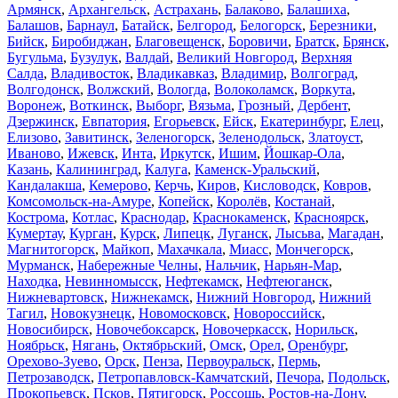
Армянск
,
Архангельск
,
Астрахань
,
Балаково
,
Балашиха
,
Балашов
,
Барнаул
,
Батайск
,
Белгород
,
Белогорск
,
Березники
,
Бийск
,
Биробиджан
,
Благовещенск
,
Боровичи
,
Братск
,
Брянск
,
Бугульма
,
Бузулук
,
Валдай
,
Великий Новгород
,
Верхняя
Салда
,
Владивосток
,
Владикавказ
,
Владимир
,
Волгоград
,
Волгодонск
,
Волжский
,
Вологда
,
Волоколамск
,
Воркута
,
Воронеж
,
Воткинск
,
Выборг
,
Вязьма
,
Грозный
,
Дербент
,
Дзержинск
,
Евпатория
,
Егорьевск
,
Ейск
,
Екатеринбург
,
Елец
,
Елизово
,
Завитинск
,
Зеленогорск
,
Зеленодольск
,
Златоуст
,
Иваново
,
Ижевск
,
Инта
,
Иркутск
,
Ишим
,
Йошкар-Ола
,
Казань
,
Калининград
,
Калуга
,
Каменск-Уральский
,
Кандалакша
,
Кемерово
,
Керчь
,
Киров
,
Кисловодск
,
Ковров
,
Комсомольск-на-Амуре
,
Копейск
,
Королёв
,
Костанай
,
Кострома
,
Котлас
,
Краснодар
,
Краснокаменск
,
Красноярск
,
Кумертау
,
Курган
,
Курск
,
Липецк
,
Луганск
,
Лысьва
,
Магадан
,
Магнитогорск
,
Майкоп
,
Махачкала
,
Миасс
,
Мончегорск
,
Мурманск
,
Набережные Челны
,
Нальчик
,
Нарьян-Мар
,
Находка
,
Невинномысск
,
Нефтекамск
,
Нефтеюганск
,
Нижневартовск
,
Нижнекамск
,
Нижний Новгород
,
Нижний
Тагил
,
Новокузнецк
,
Новомосковск
,
Новороссийск
,
Новосибирск
,
Новочебоксарск
,
Новочеркасск
,
Норильск
,
Ноябрьск
,
Нягань
,
Октябрьский
,
Омск
,
Орел
,
Оренбург
,
Орехово-Зуево
,
Орск
,
Пенза
,
Первоуральск
,
Пермь
,
Петрозаводск
,
Петропавловск-Камчатский
,
Печора
,
Подольск
,
Прокопьевск
,
Псков
,
Пятигорск
,
Россошь
,
Ростов-на-Дону
,