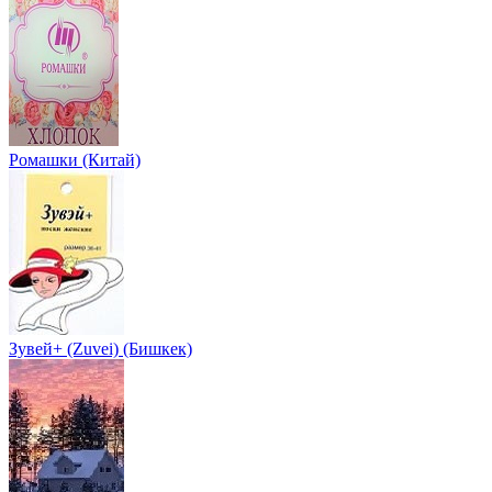
Ромашки (Китай)
Зувей+ (Zuvei) (Бишкек)