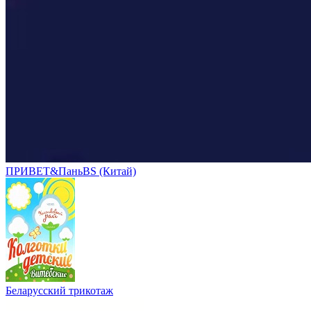
ПРИВЕТ&ПаньBS (Китай)
Беларусский трикотаж