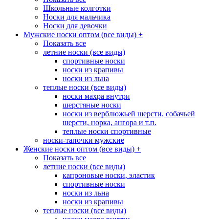
Школьные колготки
Носки для мальчика
Носки для девочки
Мужские носки оптом (все виды)
+
Показать все
летние носки (все виды)
спортивные носки
носки из крапивы
носки из льна
теплые носки (все виды)
носки махра внутри
шерстяные носки
носки из верблюжьей шерсти, собачьей
шерсти, норка, ангора и т.п.
теплые носки спортивные
носки-тапочки мужские
Женские носки оптом (все виды)
+
Показать все
летние носки (все виды)
капроновые носки, эластик
спортивные носки
носки из льна
носки из крапивы
теплые носки (все виды)