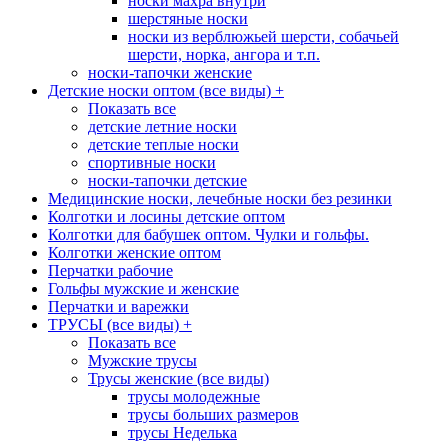
носки махра внутри
шерстяные носки
носки из верблюжьей шерсти, собачьей
шерсти, норка, ангора и т.п.
носки-тапочки женские
Детские носки оптом (все виды)
+
Показать все
детские летние носки
детские теплые носки
спортивные носки
носки-тапочки детские
Медицинские носки, лечебные носки без резинки
Колготки и лосины детские оптом
Колготки для бабушек оптом. Чулки и гольфы.
Колготки женские оптом
Перчатки рабочие
Гольфы мужские и женские
Перчатки и варежки
ТРУСЫ (все виды)
+
Показать все
Мужские трусы
Трусы женские (все виды)
трусы молодежные
трусы больших размеров
трусы Неделька