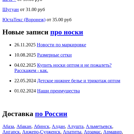
Шугуан
от 31.00 руб
ЮстаТекс (Воронеж)
от 35.00 руб
Новые записи
про носки
26.11.2025
Новости по маркировке
10.08.2025
Размерные сетки
04.02.2025
Купить носки оптом и не пожалеть?
Расскажем - как.
22.05.2024
Детское нижнее белье и трикотаж оптом
01.02.2024
Наши преимущества
Доставка
по России
Абаза
,
Абакан
,
Абинск
,
Алдан
,
Алушта
,
Альметьевск
,
Ангарск
,
Анжеро-Судженск
,
Апатиты
,
Арзамас
,
Армавир
,