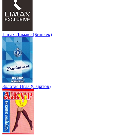
Limax Лимакс (Бишкек)
Золотая Игла (Саратов)