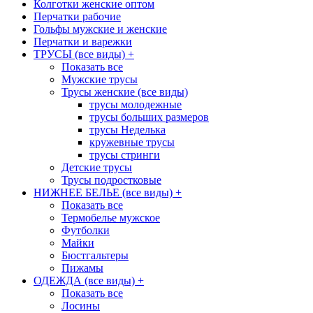
Колготки женские оптом
Перчатки рабочие
Гольфы мужские и женские
Перчатки и варежки
ТРУСЫ (все виды)
+
Показать все
Мужские трусы
Трусы женские (все виды)
трусы молодежные
трусы больших размеров
трусы Неделька
кружевные трусы
трусы стринги
Детские трусы
Трусы подростковые
НИЖНЕЕ БЕЛЬЕ (все виды)
+
Показать все
Термобелье мужское
Футболки
Майки
Бюстгальтеры
Пижамы
ОДЕЖДА (все виды)
+
Показать все
Лосины