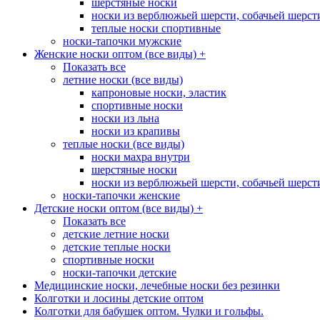
шерстяные носки
носки из верблюжьей шерсти, собачьей шерсти,
теплые носки спортивные
носки-тапочки мужские
Женские носки оптом (все виды)
+
Показать все
летние носки (все виды)
капроновые носки, эластик
спортивные носки
носки из льна
носки из крапивы
теплые носки (все виды)
носки махра внутри
шерстяные носки
носки из верблюжьей шерсти, собачьей шерсти,
носки-тапочки женские
Детские носки оптом (все виды)
+
Показать все
детские летние носки
детские теплые носки
спортивные носки
носки-тапочки детские
Медицинские носки, лечебные носки без резинки
Колготки и лосины детские оптом
Колготки для бабушек оптом. Чулки и гольфы.