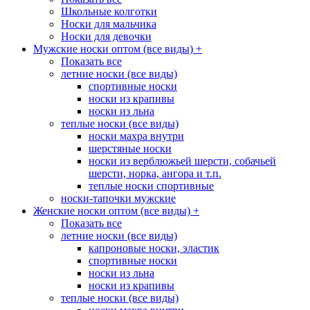
Школьные колготки
Носки для мальчика
Носки для девочки
Мужские носки оптом (все виды)
+
Показать все
летние носки (все виды)
спортивные носки
носки из крапивы
носки из льна
теплые носки (все виды)
носки махра внутри
шерстяные носки
носки из верблюжьей шерсти, собачьей
шерсти, норка, ангора и т.п.
теплые носки спортивные
носки-тапочки мужские
Женские носки оптом (все виды)
+
Показать все
летние носки (все виды)
капроновые носки, эластик
спортивные носки
носки из льна
носки из крапивы
теплые носки (все виды)