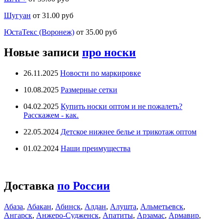
Шугуан
от 31.00 руб
ЮстаТекс (Воронеж)
от 35.00 руб
Новые записи
про носки
26.11.2025
Новости по маркировке
10.08.2025
Размерные сетки
04.02.2025
Купить носки оптом и не пожалеть?
Расскажем - как.
22.05.2024
Детское нижнее белье и трикотаж оптом
01.02.2024
Наши преимущества
Доставка
по России
Абаза
,
Абакан
,
Абинск
,
Алдан
,
Алушта
,
Альметьевск
,
Ангарск
,
Анжеро-Судженск
,
Апатиты
,
Арзамас
,
Армавир
,