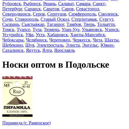
Рубцовск
,
Рыбинск
,
Рязань
,
Салават
,
Самара
,
Санкт-
Петербург
,
Саранск
,
Саратов
,
Саров
,
Севастопол
,
Северодвинск
,
Серов
,
Серпухов
,
Симферополь
,
Смоленск
,
Сочи
,
Ставрополь
,
Старый Оскол
,
Стерлитамак
,
Сургут
,
Сызрань
,
Сыктывкар
,
Таганрог
,
Тамбов
,
Тверь
,
Тольятти
,
Томск
,
Туапсе
,
Тула
,
Тюмень
,
Улан-Удэ
,
Ульяновск
,
Усинск
,
Уссурийск
,
Уфа
,
Ухта
,
Хабаровск
,
Ханты-Мансийск
,
Чебоксары
,
Челябинск
,
Череповец
,
Черкесск
,
Чита
,
Шахты
,
Шебекино
,
Шуя
,
Электросталь
,
Элиста
,
Энгельс
,
Южно-
Сахалинск
,
Якутск
,
Ялта
,
Ярославль
Носки оптом в Подольске
Пирамида (г. Раменское)