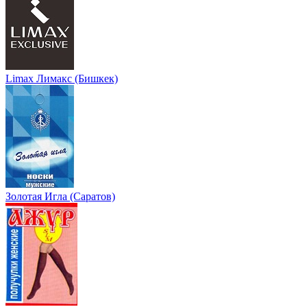
Limax Лимакс (Бишкек)
Золотая Игла (Саратов)