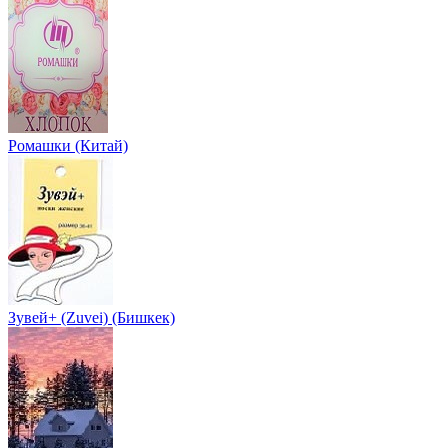
Ромашки (Китай)
Зувей+ (Zuvei) (Бишкек)