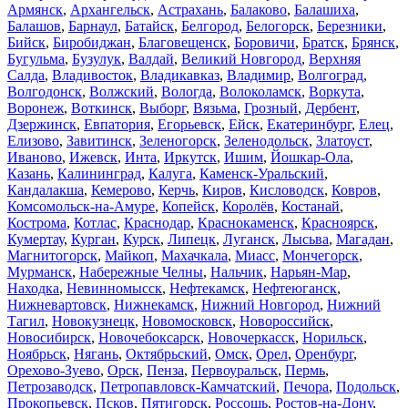
Армянск
,
Архангельск
,
Астрахань
,
Балаково
,
Балашиха
,
Балашов
,
Барнаул
,
Батайск
,
Белгород
,
Белогорск
,
Березники
,
Бийск
,
Биробиджан
,
Благовещенск
,
Боровичи
,
Братск
,
Брянск
,
Бугульма
,
Бузулук
,
Валдай
,
Великий Новгород
,
Верхняя
Салда
,
Владивосток
,
Владикавказ
,
Владимир
,
Волгоград
,
Волгодонск
,
Волжский
,
Вологда
,
Волоколамск
,
Воркута
,
Воронеж
,
Воткинск
,
Выборг
,
Вязьма
,
Грозный
,
Дербент
,
Дзержинск
,
Евпатория
,
Егорьевск
,
Ейск
,
Екатеринбург
,
Елец
,
Елизово
,
Завитинск
,
Зеленогорск
,
Зеленодольск
,
Златоуст
,
Иваново
,
Ижевск
,
Инта
,
Иркутск
,
Ишим
,
Йошкар-Ола
,
Казань
,
Калининград
,
Калуга
,
Каменск-Уральский
,
Кандалакша
,
Кемерово
,
Керчь
,
Киров
,
Кисловодск
,
Ковров
,
Комсомольск-на-Амуре
,
Копейск
,
Королёв
,
Костанай
,
Кострома
,
Котлас
,
Краснодар
,
Краснокаменск
,
Красноярск
,
Кумертау
,
Курган
,
Курск
,
Липецк
,
Луганск
,
Лысьва
,
Магадан
,
Магнитогорск
,
Майкоп
,
Махачкала
,
Миасс
,
Мончегорск
,
Мурманск
,
Набережные Челны
,
Нальчик
,
Нарьян-Мар
,
Находка
,
Невинномысск
,
Нефтекамск
,
Нефтеюганск
,
Нижневартовск
,
Нижнекамск
,
Нижний Новгород
,
Нижний
Тагил
,
Новокузнецк
,
Новомосковск
,
Новороссийск
,
Новосибирск
,
Новочебоксарск
,
Новочеркасск
,
Норильск
,
Ноябрьск
,
Нягань
,
Октябрьский
,
Омск
,
Орел
,
Оренбург
,
Орехово-Зуево
,
Орск
,
Пенза
,
Первоуральск
,
Пермь
,
Петрозаводск
,
Петропавловск-Камчатский
,
Печора
,
Подольск
,
Прокопьевск
,
Псков
,
Пятигорск
,
Россошь
,
Ростов-на-Дону
,