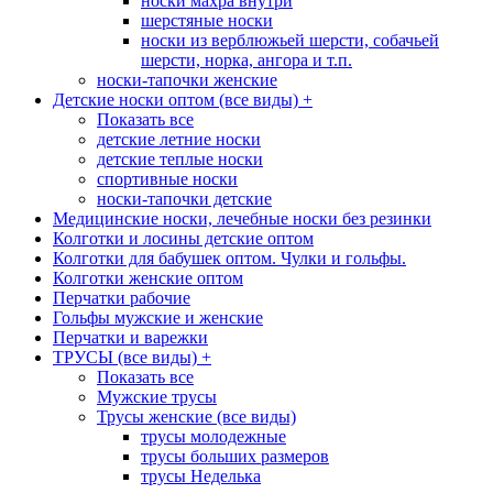
носки махра внутри
шерстяные носки
носки из верблюжьей шерсти, собачьей
шерсти, норка, ангора и т.п.
носки-тапочки женские
Детские носки оптом (все виды)
+
Показать все
детские летние носки
детские теплые носки
спортивные носки
носки-тапочки детские
Медицинские носки, лечебные носки без резинки
Колготки и лосины детские оптом
Колготки для бабушек оптом. Чулки и гольфы.
Колготки женские оптом
Перчатки рабочие
Гольфы мужские и женские
Перчатки и варежки
ТРУСЫ (все виды)
+
Показать все
Мужские трусы
Трусы женские (все виды)
трусы молодежные
трусы больших размеров
трусы Неделька