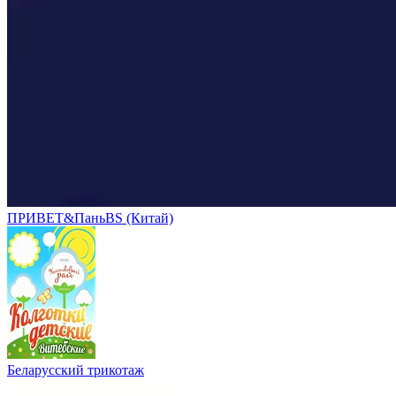
ПРИВЕТ&ПаньBS (Китай)
Беларусский трикотаж