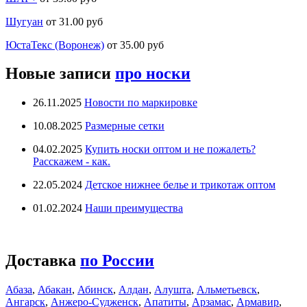
Шугуан
от 31.00 руб
ЮстаТекс (Воронеж)
от 35.00 руб
Новые записи
про носки
26.11.2025
Новости по маркировке
10.08.2025
Размерные сетки
04.02.2025
Купить носки оптом и не пожалеть?
Расскажем - как.
22.05.2024
Детское нижнее белье и трикотаж оптом
01.02.2024
Наши преимущества
Доставка
по России
Абаза
,
Абакан
,
Абинск
,
Алдан
,
Алушта
,
Альметьевск
,
Ангарск
,
Анжеро-Судженск
,
Апатиты
,
Арзамас
,
Армавир
,