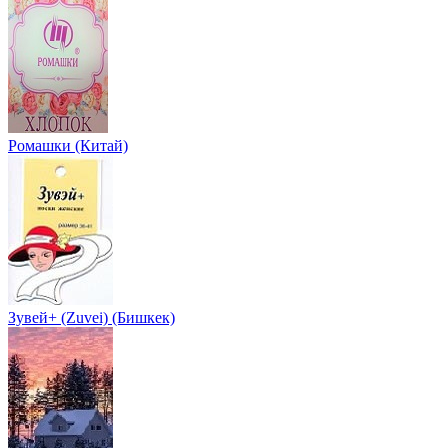
Ромашки (Китай)
Зувей+ (Zuvei) (Бишкек)