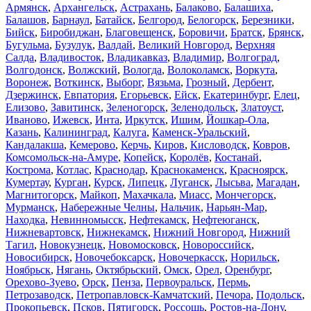
Армянск
,
Архангельск
,
Астрахань
,
Балаково
,
Балашиха
,
Балашов
,
Барнаул
,
Батайск
,
Белгород
,
Белогорск
,
Березники
,
Бийск
,
Биробиджан
,
Благовещенск
,
Боровичи
,
Братск
,
Брянск
,
Бугульма
,
Бузулук
,
Валдай
,
Великий Новгород
,
Верхняя
Салда
,
Владивосток
,
Владикавказ
,
Владимир
,
Волгоград
,
Волгодонск
,
Волжский
,
Вологда
,
Волоколамск
,
Воркута
,
Воронеж
,
Воткинск
,
Выборг
,
Вязьма
,
Грозный
,
Дербент
,
Дзержинск
,
Евпатория
,
Егорьевск
,
Ейск
,
Екатеринбург
,
Елец
,
Елизово
,
Завитинск
,
Зеленогорск
,
Зеленодольск
,
Златоуст
,
Иваново
,
Ижевск
,
Инта
,
Иркутск
,
Ишим
,
Йошкар-Ола
,
Казань
,
Калининград
,
Калуга
,
Каменск-Уральский
,
Кандалакша
,
Кемерово
,
Керчь
,
Киров
,
Кисловодск
,
Ковров
,
Комсомольск-на-Амуре
,
Копейск
,
Королёв
,
Костанай
,
Кострома
,
Котлас
,
Краснодар
,
Краснокаменск
,
Красноярск
,
Кумертау
,
Курган
,
Курск
,
Липецк
,
Луганск
,
Лысьва
,
Магадан
,
Магнитогорск
,
Майкоп
,
Махачкала
,
Миасс
,
Мончегорск
,
Мурманск
,
Набережные Челны
,
Нальчик
,
Нарьян-Мар
,
Находка
,
Невинномысск
,
Нефтекамск
,
Нефтеюганск
,
Нижневартовск
,
Нижнекамск
,
Нижний Новгород
,
Нижний
Тагил
,
Новокузнецк
,
Новомосковск
,
Новороссийск
,
Новосибирск
,
Новочебоксарск
,
Новочеркасск
,
Норильск
,
Ноябрьск
,
Нягань
,
Октябрьский
,
Омск
,
Орел
,
Оренбург
,
Орехово-Зуево
,
Орск
,
Пенза
,
Первоуральск
,
Пермь
,
Петрозаводск
,
Петропавловск-Камчатский
,
Печора
,
Подольск
,
Прокопьевск
,
Псков
,
Пятигорск
,
Россошь
,
Ростов-на-Дону
,