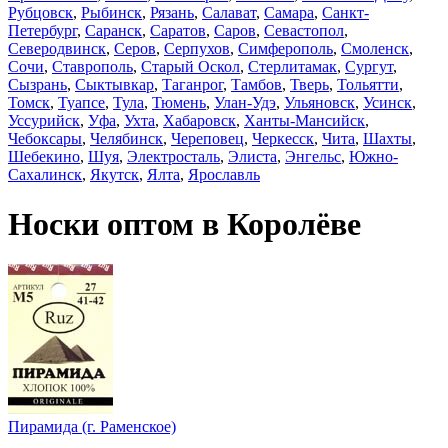
Рубцовск
,
Рыбинск
,
Рязань
,
Салават
,
Самара
,
Санкт-
Петербург
,
Саранск
,
Саратов
,
Саров
,
Севастопол
,
Северодвинск
,
Серов
,
Серпухов
,
Симферополь
,
Смоленск
,
Сочи
,
Ставрополь
,
Старый Оскол
,
Стерлитамак
,
Сургут
,
Сызрань
,
Сыктывкар
,
Таганрог
,
Тамбов
,
Тверь
,
Тольятти
,
Томск
,
Туапсе
,
Тула
,
Тюмень
,
Улан-Удэ
,
Ульяновск
,
Усинск
,
Уссурийск
,
Уфа
,
Ухта
,
Хабаровск
,
Ханты-Мансийск
,
Чебоксары
,
Челябинск
,
Череповец
,
Черкесск
,
Чита
,
Шахты
,
Шебекино
,
Шуя
,
Электросталь
,
Элиста
,
Энгельс
,
Южно-
Сахалинск
,
Якутск
,
Ялта
,
Ярославль
Носки оптом в Королёве
Пирамида (г. Раменское)