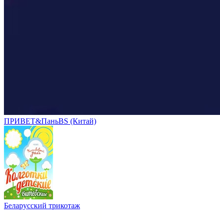
ПРИВЕТ&ПаньBS (Китай)
Беларусский трикотаж