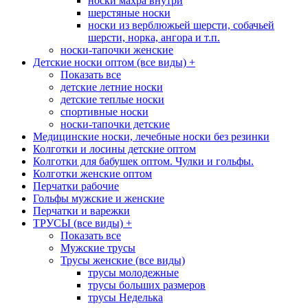
носки махра внутри
шерстяные носки
носки из верблюжьей шерсти, собачьей
шерсти, норка, ангора и т.п.
носки-тапочки женские
Детские носки оптом (все виды)
+
Показать все
детские летние носки
детские теплые носки
спортивные носки
носки-тапочки детские
Медицинские носки, лечебные носки без резинки
Колготки и лосины детские оптом
Колготки для бабушек оптом. Чулки и гольфы.
Колготки женские оптом
Перчатки рабочие
Гольфы мужские и женские
Перчатки и варежки
ТРУСЫ (все виды)
+
Показать все
Мужские трусы
Трусы женские (все виды)
трусы молодежные
трусы больших размеров
трусы Неделька