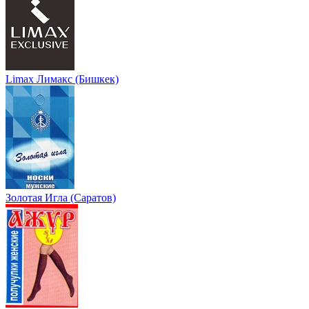
Limax Лимакс (Бишкек)
Золотая Игла (Саратов)