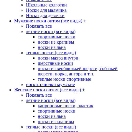
Школьные колготки
Носки для мальчика
Носки для девочки
Мужские носки оптом (все виды)
+
Показать все
летние носки (все виды)
спортивные носки
носки из крапивы
носки из льна
теплые носки (все виды)
носки махра внутри
шерстяные носки
носки из верблюжьей шерсти, собачьей
шерсти, норка, ангора и т.п.
теплые носки спортивные
носки-тапочки мужские
Женские носки оптом (все виды)
+
Показать все
летние носки (все виды)
капроновые носки, эластик
спортивные носки
носки из льна
носки из крапивы
теплые носки (все виды)