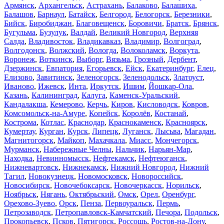
Армянск
,
Архангельск
,
Астрахань
,
Балаково
,
Балашиха
,
Балашов
,
Барнаул
,
Батайск
,
Белгород
,
Белогорск
,
Березники
,
Бийск
,
Биробиджан
,
Благовещенск
,
Боровичи
,
Братск
,
Брянск
,
Бугульма
,
Бузулук
,
Валдай
,
Великий Новгород
,
Верхняя
Салда
,
Владивосток
,
Владикавказ
,
Владимир
,
Волгоград
,
Волгодонск
,
Волжский
,
Вологда
,
Волоколамск
,
Воркута
,
Воронеж
,
Воткинск
,
Выборг
,
Вязьма
,
Грозный
,
Дербент
,
Дзержинск
,
Евпатория
,
Егорьевск
,
Ейск
,
Екатеринбург
,
Елец
,
Елизово
,
Завитинск
,
Зеленогорск
,
Зеленодольск
,
Златоуст
,
Иваново
,
Ижевск
,
Инта
,
Иркутск
,
Ишим
,
Йошкар-Ола
,
Казань
,
Калининград
,
Калуга
,
Каменск-Уральский
,
Кандалакша
,
Кемерово
,
Керчь
,
Киров
,
Кисловодск
,
Ковров
,
Комсомольск-на-Амуре
,
Копейск
,
Королёв
,
Костанай
,
Кострома
,
Котлас
,
Краснодар
,
Краснокаменск
,
Красноярск
,
Кумертау
,
Курган
,
Курск
,
Липецк
,
Луганск
,
Лысьва
,
Магадан
,
Магнитогорск
,
Майкоп
,
Махачкала
,
Миасс
,
Мончегорск
,
Мурманск
,
Набережные Челны
,
Нальчик
,
Нарьян-Мар
,
Находка
,
Невинномысск
,
Нефтекамск
,
Нефтеюганск
,
Нижневартовск
,
Нижнекамск
,
Нижний Новгород
,
Нижний
Тагил
,
Новокузнецк
,
Новомосковск
,
Новороссийск
,
Новосибирск
,
Новочебоксарск
,
Новочеркасск
,
Норильск
,
Ноябрьск
,
Нягань
,
Октябрьский
,
Омск
,
Орел
,
Оренбург
,
Орехово-Зуево
,
Орск
,
Пенза
,
Первоуральск
,
Пермь
,
Петрозаводск
,
Петропавловск-Камчатский
,
Печора
,
Подольск
,
Прокопьевск
,
Псков
,
Пятигорск
,
Россошь
,
Ростов-на-Дону
,