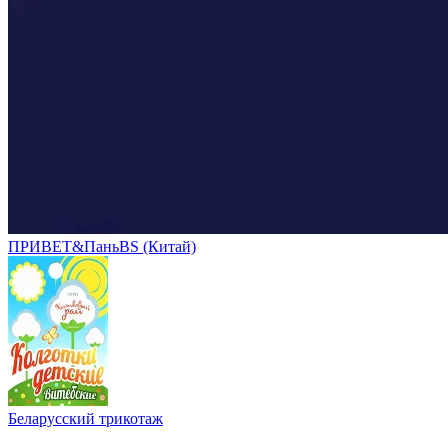
ПРИВЕТ&ПаньBS (Китай)
Беларусский трикотаж