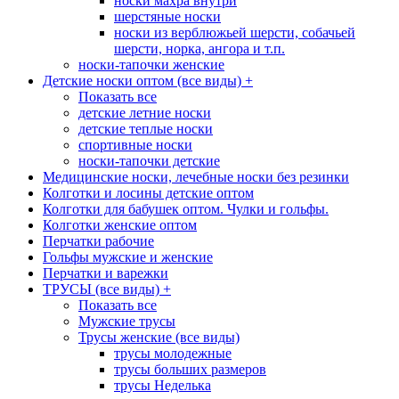
носки махра внутри
шерстяные носки
носки из верблюжьей шерсти, собачьей
шерсти, норка, ангора и т.п.
носки-тапочки женские
Детские носки оптом (все виды)
+
Показать все
детские летние носки
детские теплые носки
спортивные носки
носки-тапочки детские
Медицинские носки, лечебные носки без резинки
Колготки и лосины детские оптом
Колготки для бабушек оптом. Чулки и гольфы.
Колготки женские оптом
Перчатки рабочие
Гольфы мужские и женские
Перчатки и варежки
ТРУСЫ (все виды)
+
Показать все
Мужские трусы
Трусы женские (все виды)
трусы молодежные
трусы больших размеров
трусы Неделька