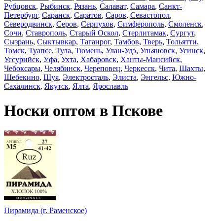
Рубцовск
,
Рыбинск
,
Рязань
,
Салават
,
Самара
,
Санкт-
Петербург
,
Саранск
,
Саратов
,
Саров
,
Севастопол
,
Северодвинск
,
Серов
,
Серпухов
,
Симферополь
,
Смоленск
,
Сочи
,
Ставрополь
,
Старый Оскол
,
Стерлитамак
,
Сургут
,
Сызрань
,
Сыктывкар
,
Таганрог
,
Тамбов
,
Тверь
,
Тольятти
,
Томск
,
Туапсе
,
Тула
,
Тюмень
,
Улан-Удэ
,
Ульяновск
,
Усинск
,
Уссурийск
,
Уфа
,
Ухта
,
Хабаровск
,
Ханты-Мансийск
,
Чебоксары
,
Челябинск
,
Череповец
,
Черкесск
,
Чита
,
Шахты
,
Шебекино
,
Шуя
,
Электросталь
,
Элиста
,
Энгельс
,
Южно-
Сахалинск
,
Якутск
,
Ялта
,
Ярославль
Носки оптом в Пскове
Пирамида (г. Раменское)