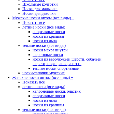
Школьные колготки
Носки для мальчика
Носки для девочки
Мужские носки оптом (все виды)
+
Показать все
летние носки (все виды)
спортивные носки
носки из крапивы
носки из льна
теплые носки (все виды)
носки махра внутри
шерстяные носки
носки из верблюжьей шерсти, собачьей
шерсти, норка, ангора и т.п.
теплые носки спортивные
носки-тапочки мужские
Женские носки оптом (все виды)
+
Показать все
летние носки (все виды)
капроновые носки, эластик
спортивные носки
носки из льна
носки из крапивы
теплые носки (все виды)