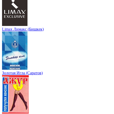
Limax Лимакс (Бишкек)
Золотая Игла (Саратов)