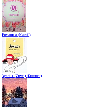
Ромашки (Китай)
Зувей+ (Zuvei) (Бишкек)