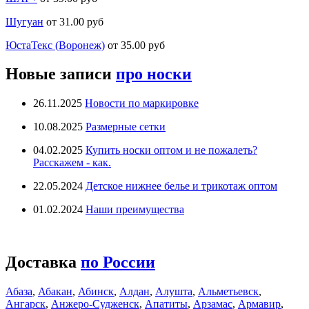
Шугуан
от 31.00 руб
ЮстаТекс (Воронеж)
от 35.00 руб
Новые записи
про носки
26.11.2025
Новости по маркировке
10.08.2025
Размерные сетки
04.02.2025
Купить носки оптом и не пожалеть?
Расскажем - как.
22.05.2024
Детское нижнее белье и трикотаж оптом
01.02.2024
Наши преимущества
Доставка
по России
Абаза
,
Абакан
,
Абинск
,
Алдан
,
Алушта
,
Альметьевск
,
Ангарск
,
Анжеро-Судженск
,
Апатиты
,
Арзамас
,
Армавир
,