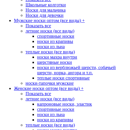
Школьные колготки
Носки для мальчика
Носки для девочки
Мужские носки оптом (все виды)
+
Показать все
летние носки (все виды)
спортивные носки
носки из крапивы
носки из льна
теплые носки (все виды)
носки махра внутри
шерстяные носки
носки из верблюжьей шерсти, собачьей
шерсти, норка, ангора и т.п.
теплые носки спортивные
носки-тапочки мужские
Женские носки оптом (все виды)
+
Показать все
летние носки (все виды)
капроновые носки, эластик
спортивные носки
носки из льна
носки из крапивы
теплые носки (все виды)