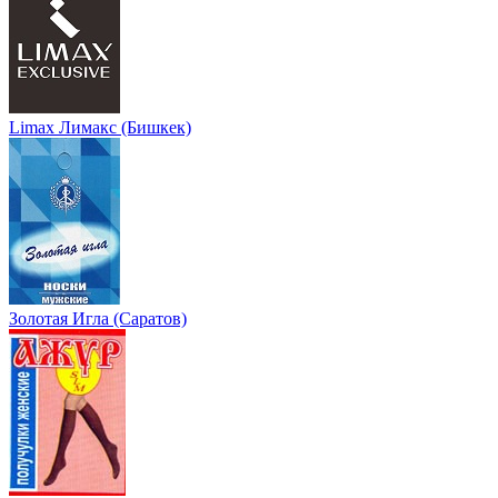
Limax Лимакс (Бишкек)
Золотая Игла (Саратов)