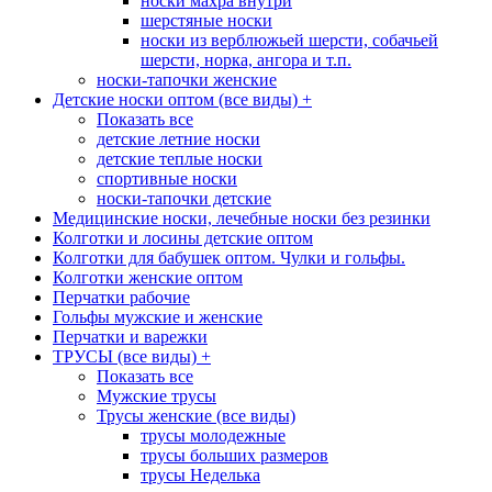
носки махра внутри
шерстяные носки
носки из верблюжьей шерсти, собачьей
шерсти, норка, ангора и т.п.
носки-тапочки женские
Детские носки оптом (все виды)
+
Показать все
детские летние носки
детские теплые носки
спортивные носки
носки-тапочки детские
Медицинские носки, лечебные носки без резинки
Колготки и лосины детские оптом
Колготки для бабушек оптом. Чулки и гольфы.
Колготки женские оптом
Перчатки рабочие
Гольфы мужские и женские
Перчатки и варежки
ТРУСЫ (все виды)
+
Показать все
Мужские трусы
Трусы женские (все виды)
трусы молодежные
трусы больших размеров
трусы Неделька