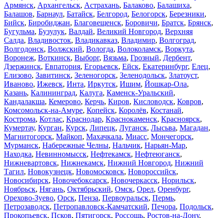
Армянск
,
Архангельск
,
Астрахань
,
Балаково
,
Балашиха
,
Балашов
,
Барнаул
,
Батайск
,
Белгород
,
Белогорск
,
Березники
,
Бийск
,
Биробиджан
,
Благовещенск
,
Боровичи
,
Братск
,
Брянск
,
Бугульма
,
Бузулук
,
Валдай
,
Великий Новгород
,
Верхняя
Салда
,
Владивосток
,
Владикавказ
,
Владимир
,
Волгоград
,
Волгодонск
,
Волжский
,
Вологда
,
Волоколамск
,
Воркута
,
Воронеж
,
Воткинск
,
Выборг
,
Вязьма
,
Грозный
,
Дербент
,
Дзержинск
,
Евпатория
,
Егорьевск
,
Ейск
,
Екатеринбург
,
Елец
,
Елизово
,
Завитинск
,
Зеленогорск
,
Зеленодольск
,
Златоуст
,
Иваново
,
Ижевск
,
Инта
,
Иркутск
,
Ишим
,
Йошкар-Ола
,
Казань
,
Калининград
,
Калуга
,
Каменск-Уральский
,
Кандалакша
,
Кемерово
,
Керчь
,
Киров
,
Кисловодск
,
Ковров
,
Комсомольск-на-Амуре
,
Копейск
,
Королёв
,
Костанай
,
Кострома
,
Котлас
,
Краснодар
,
Краснокаменск
,
Красноярск
,
Кумертау
,
Курган
,
Курск
,
Липецк
,
Луганск
,
Лысьва
,
Магадан
,
Магнитогорск
,
Майкоп
,
Махачкала
,
Миасс
,
Мончегорск
,
Мурманск
,
Набережные Челны
,
Нальчик
,
Нарьян-Мар
,
Находка
,
Невинномысск
,
Нефтекамск
,
Нефтеюганск
,
Нижневартовск
,
Нижнекамск
,
Нижний Новгород
,
Нижний
Тагил
,
Новокузнецк
,
Новомосковск
,
Новороссийск
,
Новосибирск
,
Новочебоксарск
,
Новочеркасск
,
Норильск
,
Ноябрьск
,
Нягань
,
Октябрьский
,
Омск
,
Орел
,
Оренбург
,
Орехово-Зуево
,
Орск
,
Пенза
,
Первоуральск
,
Пермь
,
Петрозаводск
,
Петропавловск-Камчатский
,
Печора
,
Подольск
,
Прокопьевск
,
Псков
,
Пятигорск
,
Россошь
,
Ростов-на-Дону
,