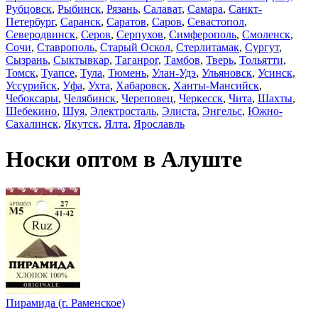
Рубцовск
,
Рыбинск
,
Рязань
,
Салават
,
Самара
,
Санкт-
Петербург
,
Саранск
,
Саратов
,
Саров
,
Севастопол
,
Северодвинск
,
Серов
,
Серпухов
,
Симферополь
,
Смоленск
,
Сочи
,
Ставрополь
,
Старый Оскол
,
Стерлитамак
,
Сургут
,
Сызрань
,
Сыктывкар
,
Таганрог
,
Тамбов
,
Тверь
,
Тольятти
,
Томск
,
Туапсе
,
Тула
,
Тюмень
,
Улан-Удэ
,
Ульяновск
,
Усинск
,
Уссурийск
,
Уфа
,
Ухта
,
Хабаровск
,
Ханты-Мансийск
,
Чебоксары
,
Челябинск
,
Череповец
,
Черкесск
,
Чита
,
Шахты
,
Шебекино
,
Шуя
,
Электросталь
,
Элиста
,
Энгельс
,
Южно-
Сахалинск
,
Якутск
,
Ялта
,
Ярославль
Носки оптом в Алуште
Пирамида (г. Раменское)