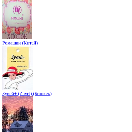
Ромашки (Китай)
Зувей+ (Zuvei) (Бишкек)