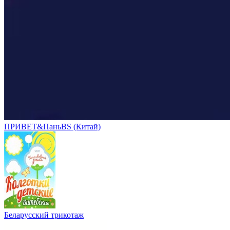
ПРИВЕТ&ПаньBS (Китай)
Беларусский трикотаж