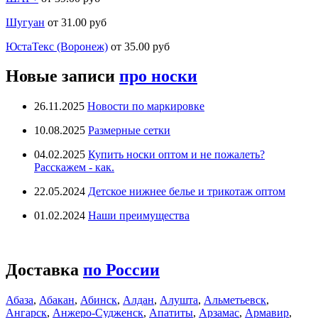
Шугуан
от 31.00 руб
ЮстаТекс (Воронеж)
от 35.00 руб
Новые записи
про носки
26.11.2025
Новости по маркировке
10.08.2025
Размерные сетки
04.02.2025
Купить носки оптом и не пожалеть?
Расскажем - как.
22.05.2024
Детское нижнее белье и трикотаж оптом
01.02.2024
Наши преимущества
Доставка
по России
Абаза
,
Абакан
,
Абинск
,
Алдан
,
Алушта
,
Альметьевск
,
Ангарск
,
Анжеро-Судженск
,
Апатиты
,
Арзамас
,
Армавир
,