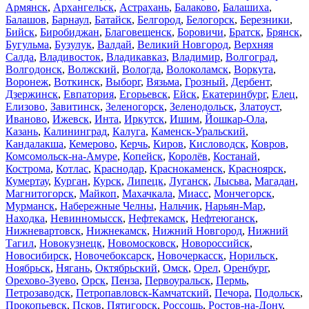
Армянск
,
Архангельск
,
Астрахань
,
Балаково
,
Балашиха
,
Балашов
,
Барнаул
,
Батайск
,
Белгород
,
Белогорск
,
Березники
,
Бийск
,
Биробиджан
,
Благовещенск
,
Боровичи
,
Братск
,
Брянск
,
Бугульма
,
Бузулук
,
Валдай
,
Великий Новгород
,
Верхняя
Салда
,
Владивосток
,
Владикавказ
,
Владимир
,
Волгоград
,
Волгодонск
,
Волжский
,
Вологда
,
Волоколамск
,
Воркута
,
Воронеж
,
Воткинск
,
Выборг
,
Вязьма
,
Грозный
,
Дербент
,
Дзержинск
,
Евпатория
,
Егорьевск
,
Ейск
,
Екатеринбург
,
Елец
,
Елизово
,
Завитинск
,
Зеленогорск
,
Зеленодольск
,
Златоуст
,
Иваново
,
Ижевск
,
Инта
,
Иркутск
,
Ишим
,
Йошкар-Ола
,
Казань
,
Калининград
,
Калуга
,
Каменск-Уральский
,
Кандалакша
,
Кемерово
,
Керчь
,
Киров
,
Кисловодск
,
Ковров
,
Комсомольск-на-Амуре
,
Копейск
,
Королёв
,
Костанай
,
Кострома
,
Котлас
,
Краснодар
,
Краснокаменск
,
Красноярск
,
Кумертау
,
Курган
,
Курск
,
Липецк
,
Луганск
,
Лысьва
,
Магадан
,
Магнитогорск
,
Майкоп
,
Махачкала
,
Миасс
,
Мончегорск
,
Мурманск
,
Набережные Челны
,
Нальчик
,
Нарьян-Мар
,
Находка
,
Невинномысск
,
Нефтекамск
,
Нефтеюганск
,
Нижневартовск
,
Нижнекамск
,
Нижний Новгород
,
Нижний
Тагил
,
Новокузнецк
,
Новомосковск
,
Новороссийск
,
Новосибирск
,
Новочебоксарск
,
Новочеркасск
,
Норильск
,
Ноябрьск
,
Нягань
,
Октябрьский
,
Омск
,
Орел
,
Оренбург
,
Орехово-Зуево
,
Орск
,
Пенза
,
Первоуральск
,
Пермь
,
Петрозаводск
,
Петропавловск-Камчатский
,
Печора
,
Подольск
,
Прокопьевск
,
Псков
,
Пятигорск
,
Россошь
,
Ростов-на-Дону
,