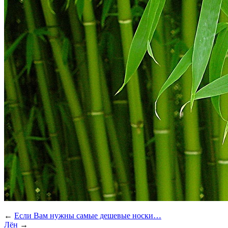
←
Если Вам нужны самые дешевые носки…
Лён
→