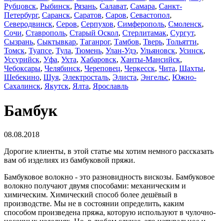
Рубцовск
,
Рыбинск
,
Рязань
,
Салават
,
Самара
,
Санкт-
Петербург
,
Саранск
,
Саратов
,
Саров
,
Севастопол
,
Северодвинск
,
Серов
,
Серпухов
,
Симферополь
,
Смоленск
,
Сочи
,
Ставрополь
,
Старый Оскол
,
Стерлитамак
,
Сургут
,
Сызрань
,
Сыктывкар
,
Таганрог
,
Тамбов
,
Тверь
,
Тольятти
,
Томск
,
Туапсе
,
Тула
,
Тюмень
,
Улан-Удэ
,
Ульяновск
,
Усинск
,
Уссурийск
,
Уфа
,
Ухта
,
Хабаровск
,
Ханты-Мансийск
,
Чебоксары
,
Челябинск
,
Череповец
,
Черкесск
,
Чита
,
Шахты
,
Шебекино
,
Шуя
,
Электросталь
,
Элиста
,
Энгельс
,
Южно-
Сахалинск
,
Якутск
,
Ялта
,
Ярославль
Бамбук
08.08.2018
Дорогие клиенты, в этой статье мы хотим немного рассказать
вам об изделиях из бамбуковой пряжи.
Бамбуковое волокно - это разновидность вискозы. Бамбуковое
волокно получают двумя способами: механическим и
химическим. Химический способ более дешёвый в
производстве. Мы не в состоянии определить, каким
способом произведена пряжа, которую используют в чулочно-