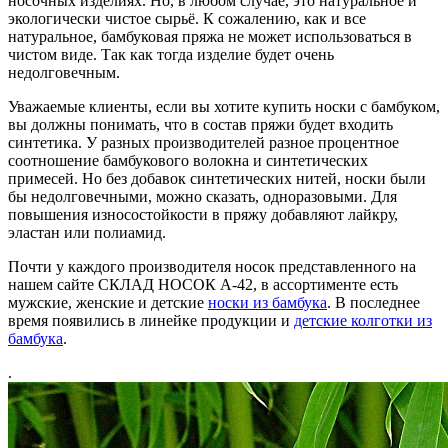
носочных изделиях. Но, в любом случае, это натуральное и
экологически чистое сырьё. К сожалению, как и все
натуральное, бамбуковая пряжа не может использоваться в
чистом виде. Так как тогда изделие будет очень
недолговечным.
Уважаемые клиенты, если вы хотите купить носки с бамбуком,
вы должны понимать, что в состав пряжи будет входить
синтетика. У разных производителей разное процентное
соотношение бамбукового волокна и синтетических
примесей. Но без добавок синтетических нитей, носки были
бы недолговечными, можно сказать, одноразовыми. Для
повышения износостойкости в пряжу добавляют лайкру,
эластан или полиамид.
Почти у каждого производителя носок представленного на
нашем сайте СКЛАД НОСОК А-42, в ассортименте есть
мужские, женские и детские
носки из бамбука
. В последнее
время появились в линейке продукции и
детские колготки из
бамбука
.
.