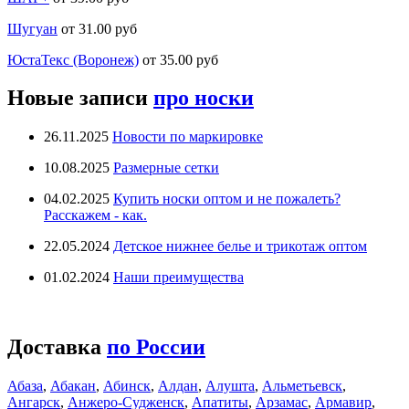
Шугуан
от 31.00 руб
ЮстаТекс (Воронеж)
от 35.00 руб
Новые записи
про носки
26.11.2025
Новости по маркировке
10.08.2025
Размерные сетки
04.02.2025
Купить носки оптом и не пожалеть?
Расскажем - как.
22.05.2024
Детское нижнее белье и трикотаж оптом
01.02.2024
Наши преимущества
Доставка
по России
Абаза
,
Абакан
,
Абинск
,
Алдан
,
Алушта
,
Альметьевск
,
Ангарск
,
Анжеро-Судженск
,
Апатиты
,
Арзамас
,
Армавир
,