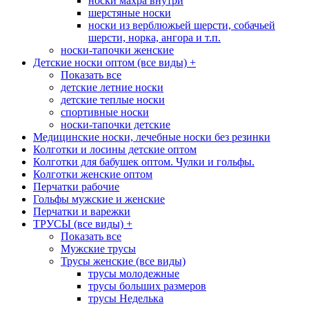
носки махра внутри
шерстяные носки
носки из верблюжьей шерсти, собачьей
шерсти, норка, ангора и т.п.
носки-тапочки женские
Детские носки оптом (все виды)
+
Показать все
детские летние носки
детские теплые носки
спортивные носки
носки-тапочки детские
Медицинские носки, лечебные носки без резинки
Колготки и лосины детские оптом
Колготки для бабушек оптом. Чулки и гольфы.
Колготки женские оптом
Перчатки рабочие
Гольфы мужские и женские
Перчатки и варежки
ТРУСЫ (все виды)
+
Показать все
Мужские трусы
Трусы женские (все виды)
трусы молодежные
трусы больших размеров
трусы Неделька