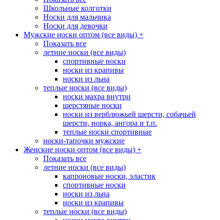
Школьные колготки
Носки для мальчика
Носки для девочки
Мужские носки оптом (все виды)
+
Показать все
летние носки (все виды)
спортивные носки
носки из крапивы
носки из льна
теплые носки (все виды)
носки махра внутри
шерстяные носки
носки из верблюжьей шерсти, собачьей
шерсти, норка, ангора и т.п.
теплые носки спортивные
носки-тапочки мужские
Женские носки оптом (все виды)
+
Показать все
летние носки (все виды)
капроновые носки, эластик
спортивные носки
носки из льна
носки из крапивы
теплые носки (все виды)