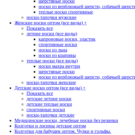
шерстяные носки
носки из верблюжьей шерсти, собачьей шерсти,
теплые носки спортивные
носки-тапочки мужские
Женские носки оптом (все виды)
+
Показать все
летние носки (все виды)
капроновые носки, эластик
спортивные носки
носки из льна
носки из крапивы
теплые носки (все виды)
носки махра внутри
шерстяные носки
носки из верблюжьей шерсти, собачьей шерсти,
носки-тапочки женские
Детские носки оптом (все виды)
+
Показать все
детские летние носки
детские теплые носки
спортивные носки
носки-тапочки детские
Медицинские носки, лечебные носки без резинки
Колготки и лосины детские оптом
Колготки для бабушек оптом. Чулки и гольфы.