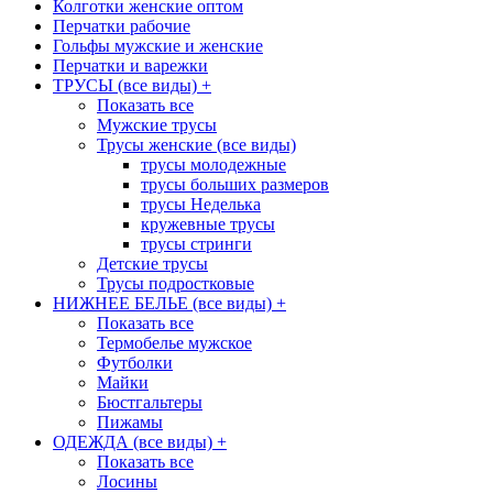
Колготки женские оптом
Перчатки рабочие
Гольфы мужские и женские
Перчатки и варежки
ТРУСЫ (все виды)
+
Показать все
Мужские трусы
Трусы женские (все виды)
трусы молодежные
трусы больших размеров
трусы Неделька
кружевные трусы
трусы стринги
Детские трусы
Трусы подростковые
НИЖНЕЕ БЕЛЬЕ (все виды)
+
Показать все
Термобелье мужское
Футболки
Майки
Бюстгальтеры
Пижамы
ОДЕЖДА (все виды)
+
Показать все
Лосины