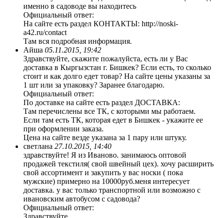
именно в садоводе вы находитесь
Официальный ответ:
На сайте есть раздел КОНТАКТЫ: http://noski-
a42.ru/contact
Там вся подробная информация.
Айша
05.11.2015, 19:42
Здравствуйте, скажите пожалуйста, есть ли у Вас
доставка в Кыргызстан г. Бишкек? Если есть, то сколько
стоит и как долго едет товар? На сайте цены указаны за
1 шт или за упаковку? Заранее благодарю.
Официальный ответ:
По доставке на сайте есть раздел ДОСТАВКА:
Там перечислены все ТК, с которыми мы работаем.
Если там есть ТК, которая едет в Бишкек - укажите ее
при оформлении заказа.
Цена на сайте везде указана за 1 пару или штуку.
светлана
27.10.2015, 14:40
здравствуйте! Я из Иваново. занимаюсь оптовой
продажей текстиля( свой швейный цех). хочу расширить
свой ассортимент и закупить у вас носки ( пока
мужские) примерно на 10000руб.меня интересует
доставка. у вас только транспортной или возможно с
ивановским автобусом с садовода?
Официальный ответ:
Здравствуйте.