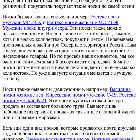
покупают оптом только весной и до середины лета. Но
розничный покупатель покупает такие носки до самой осени.
Носки бывают очень теплые, например:
Ростекс носки
мужские МГ-23-Х
и
Ростекс носки женские МС-21-Ж
,
Мужские носки внутри махра
. Эти носки также можно
назвать сезонными. Но, в отличие от летних носок, зимние,
хоть и в малых количествах, покупают и летом. Не забываем
про пожилых людей и про Северные территории России. Нам
с вами, конечно же, невыгодно занимать место на витрине
несезонным товаром. Но по просьбе наших клиентов, мы все
равно не снимаем зимний ассортимент с продажи. Зимние
носки оптом весной и в начале лета продаются в очень малых
количествах. Но уже в августе ситуация меняется в лучшую
сторону.
Носки также бывают и демисезонные, например:
Василина
носки женские лён
,
Киреевские носки мужские С-19
,
Ростекс
носки мужские В-21
. Эти носки купить оптом и быстро
продать не составляет большого труда. Бывают лишь
небольшие перерывы в продажах связанные с сильной жарой
или с сильными морозами.
Есть ещё один вид носков, которые продаются почти круглый
год, но в больших количествах только осенью и зимой,
например:
Женские носки внутри махра
,
Ногинка махровый