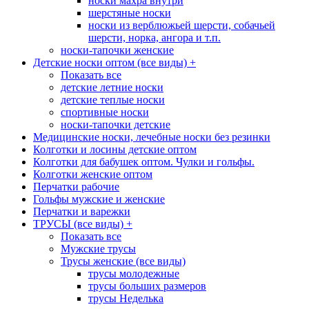
носки махра внутри
шерстяные носки
носки из верблюжьей шерсти, собачьей
шерсти, норка, ангора и т.п.
носки-тапочки женские
Детские носки оптом (все виды)
+
Показать все
детские летние носки
детские теплые носки
спортивные носки
носки-тапочки детские
Медицинские носки, лечебные носки без резинки
Колготки и лосины детские оптом
Колготки для бабушек оптом. Чулки и гольфы.
Колготки женские оптом
Перчатки рабочие
Гольфы мужские и женские
Перчатки и варежки
ТРУСЫ (все виды)
+
Показать все
Мужские трусы
Трусы женские (все виды)
трусы молодежные
трусы больших размеров
трусы Неделька