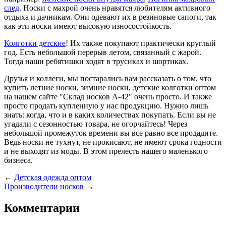
след
. Носки с махрой очень нравятся любителям активного
отдыха и дачникам. Они одевают их в резиновые сапоги, так
как эти носки имеют высокую износостойкость.
Колготки детские
! Их также покупают практически круглый
год. Есть небольшой перерыв летом, связанный с жарой.
Тогда наши ребятишки ходят в трусиках и шортиках.
Друзья и коллеги, мы постарались вам рассказать о том, что
купить летние носки, зимние носки, детские колготки оптом
на нашем сайте "Склад носков А-42" очень просто. И также
просто продать купленную у нас продукцию. Нужно лишь
знать: когда, что и в каких количествах покупать. Если вы не
угадали с сезонностью товара, не огорчайтесь! Через
небольшой промежуток времени вы все равно все продадите.
Ведь носки не тухнут, не прокисают, не имеют срока годности
и не выходят из моды. В этом прелесть нашего маленького
бизнеса.
←
Детская одежда оптом
Производители носков
→
Комментарии