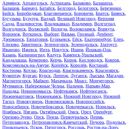
Армянск
,
Архангельск
,
Астрахань
,
Балаково
,
Балашиха
,
Балашов
,
Барнаул
,
Батайск
,
Белгород
,
Белогорск
,
Березники
,
Бийск
,
Биробиджан
,
Благовещенск
,
Боровичи
,
Братск
,
Брянск
,
Бугульма
,
Бузулук
,
Валдай
,
Великий Новгород
,
Верхняя
Салда
,
Владивосток
,
Владикавказ
,
Владимир
,
Волгоград
,
Волгодонск
,
Волжский
,
Вологда
,
Волоколамск
,
Воркута
,
Воронеж
,
Воткинск
,
Выборг
,
Вязьма
,
Грозный
,
Дербент
,
Дзержинск
,
Евпатория
,
Егорьевск
,
Ейск
,
Екатеринбург
,
Елец
,
Елизово
,
Завитинск
,
Зеленогорск
,
Зеленодольск
,
Златоуст
,
Иваново
,
Ижевск
,
Инта
,
Иркутск
,
Ишим
,
Йошкар-Ола
,
Казань
,
Калининград
,
Калуга
,
Каменск-Уральский
,
Кандалакша
,
Кемерово
,
Керчь
,
Киров
,
Кисловодск
,
Ковров
,
Комсомольск-на-Амуре
,
Копейск
,
Королёв
,
Костанай
,
Кострома
,
Котлас
,
Краснодар
,
Краснокаменск
,
Красноярск
,
Кумертау
,
Курган
,
Курск
,
Липецк
,
Луганск
,
Лысьва
,
Магадан
,
Магнитогорск
,
Майкоп
,
Махачкала
,
Миасс
,
Мончегорск
,
Мурманск
,
Набережные Челны
,
Нальчик
,
Нарьян-Мар
,
Находка
,
Невинномысск
,
Нефтекамск
,
Нефтеюганск
,
Нижневартовск
,
Нижнекамск
,
Нижний Новгород
,
Нижний
Тагил
,
Новокузнецк
,
Новомосковск
,
Новороссийск
,
Новосибирск
,
Новочебоксарск
,
Новочеркасск
,
Норильск
,
Ноябрьск
,
Нягань
,
Октябрьский
,
Омск
,
Орел
,
Оренбург
,
Орехово-Зуево
,
Орск
,
Пенза
,
Первоуральск
,
Пермь
,
Петрозаводск
,
Петропавловск-Камчатский
,
Печора
,
Подольск
,
Прокопьевск
,
Псков
,
Пятигорск
,
Россошь
,
Ростов-на-Дону
,