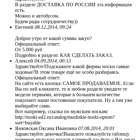
В разделе ДОСТАВКА ПО РОССИИ эта информация
есть.
Можно и автобусом.
Будем рады сотрудничеству))
Евгений
08.12.2014, 09:24
Доброе утро от какой суммы закуп?
Официальный ответ:
От 5.000 руб
Подробно в разделе: КАК СДЕЛАТЬ ЗАКАЗ.
Алексей
04.09.2014, 00:13
Здравствуйте!Подскажите какой фирмы носки самые
ходовые?В этом товаре ещё не особо разбираясь.
Официальный ответ:
На сайте есть кнопка: САМОЕ ПРОДАВАЕМОЕ. Если
Вы по ней кликните, то в любом разделе увидите те
модели первыми, которые в большем количестве
покупают наши постоянные покупатели. Ну а там уже
выбирайте сами.
Вот например, ссылка по мужским носкам:
http://noski-a42.ru/catalog/muzhskie-noski-optom?
sort=buyable
Янковская Оксана Ивановна
07.08.2014, 20:01
Здравствуйте девочки!Вышлите пожалуйста таблицу
размеров мужских носков,я первый раз буду у Вас заказ