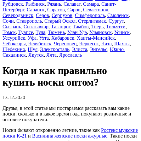
Рубцовск
,
Рыбинск
,
Рязань
,
Салават
,
Самара
,
Санкт-
Петербург
,
Саранск
,
Саратов
,
Саров
,
Севастопол
,
Северодвинск
,
Серов
,
Серпухов
,
Симферополь
,
Смоленск
,
Сочи
,
Ставрополь
,
Старый Оскол
,
Стерлитамак
,
Сургут
,
Сызрань
,
Сыктывкар
,
Таганрог
,
Тамбов
,
Тверь
,
Тольятти
,
Томск
,
Туапсе
,
Тула
,
Тюмень
,
Улан-Удэ
,
Ульяновск
,
Усинск
,
Уссурийск
,
Уфа
,
Ухта
,
Хабаровск
,
Ханты-Мансийск
,
Чебоксары
,
Челябинск
,
Череповец
,
Черкесск
,
Чита
,
Шахты
,
Шебекино
,
Шуя
,
Электросталь
,
Элиста
,
Энгельс
,
Южно-
Сахалинск
,
Якутск
,
Ялта
,
Ярославль
Когда и как правильно
купить носки оптом?
13.12.2020
Друзья, в этой статье мы постараемся рассказать вам какие
носки, сколько и в какое время года покупают розничные и
оптовые покупатели.
Носки бывают откровенно летние, такие как
Ростекс мужские
носки К-21
и
Василина женские носки ажурные
. Такие носки