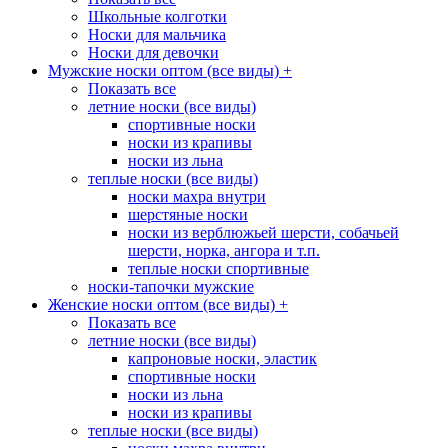
Школьные колготки
Носки для мальчика
Носки для девочки
Мужские носки оптом (все виды)
+
Показать все
летние носки (все виды)
спортивные носки
носки из крапивы
носки из льна
теплые носки (все виды)
носки махра внутри
шерстяные носки
носки из верблюжьей шерсти, собачьей
шерсти, норка, ангора и т.п.
теплые носки спортивные
носки-тапочки мужские
Женские носки оптом (все виды)
+
Показать все
летние носки (все виды)
капроновые носки, эластик
спортивные носки
носки из льна
носки из крапивы
теплые носки (все виды)