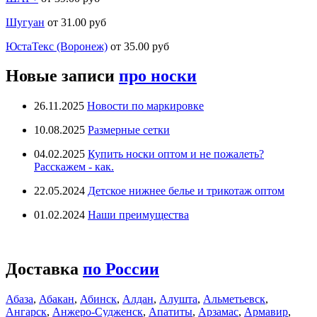
Шугуан
от 31.00 руб
ЮстаТекс (Воронеж)
от 35.00 руб
Новые записи
про носки
26.11.2025
Новости по маркировке
10.08.2025
Размерные сетки
04.02.2025
Купить носки оптом и не пожалеть?
Расскажем - как.
22.05.2024
Детское нижнее белье и трикотаж оптом
01.02.2024
Наши преимущества
Доставка
по России
Абаза
,
Абакан
,
Абинск
,
Алдан
,
Алушта
,
Альметьевск
,
Ангарск
,
Анжеро-Судженск
,
Апатиты
,
Арзамас
,
Армавир
,