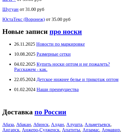
Шугуан
от 31.00 руб
ЮстаТекс (Воронеж)
от 35.00 руб
Новые записи
про носки
26.11.2025
Новости по маркировке
10.08.2025
Размерные сетки
04.02.2025
Купить носки оптом и не пожалеть?
Расскажем - как.
22.05.2024
Детское нижнее белье и трикотаж оптом
01.02.2024
Наши преимущества
Доставка
по России
Абаза
,
Абакан
,
Абинск
,
Алдан
,
Алушта
,
Альметьевск
,
Ангарск
,
Анжеро-Судженск
,
Апатиты
,
Арзамас
,
Армавир
,