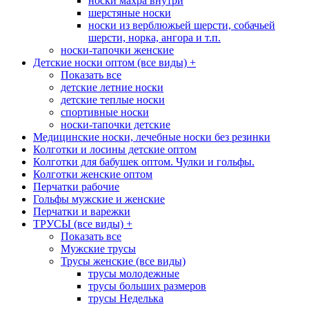
носки махра внутри
шерстяные носки
носки из верблюжьей шерсти, собачьей
шерсти, норка, ангора и т.п.
носки-тапочки женские
Детские носки оптом (все виды)
+
Показать все
детские летние носки
детские теплые носки
спортивные носки
носки-тапочки детские
Медицинские носки, лечебные носки без резинки
Колготки и лосины детские оптом
Колготки для бабушек оптом. Чулки и гольфы.
Колготки женские оптом
Перчатки рабочие
Гольфы мужские и женские
Перчатки и варежки
ТРУСЫ (все виды)
+
Показать все
Мужские трусы
Трусы женские (все виды)
трусы молодежные
трусы больших размеров
трусы Неделька