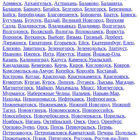
Армянск
,
Архангельск
,
Астрахань
,
Балаково
,
Балашиха
,
Балашов
,
Барнаул
,
Батайск
,
Белгород
,
Белогорск
,
Березники
,
Бийск
,
Биробиджан
,
Благовещенск
,
Боровичи
,
Братск
,
Брянск
,
Бугульма
,
Бузулук
,
Валдай
,
Великий Новгород
,
Верхняя
Салда
,
Владивосток
,
Владикавказ
,
Владимир
,
Волгоград
,
Волгодонск
,
Волжский
,
Вологда
,
Волоколамск
,
Воркута
,
Воронеж
,
Воткинск
,
Выборг
,
Вязьма
,
Грозный
,
Дербент
,
Дзержинск
,
Евпатория
,
Егорьевск
,
Ейск
,
Екатеринбург
,
Елец
,
Елизово
,
Завитинск
,
Зеленогорск
,
Зеленодольск
,
Златоуст
,
Иваново
,
Ижевск
,
Инта
,
Иркутск
,
Ишим
,
Йошкар-Ола
,
Казань
,
Калининград
,
Калуга
,
Каменск-Уральский
,
Кандалакша
,
Кемерово
,
Керчь
,
Киров
,
Кисловодск
,
Ковров
,
Комсомольск-на-Амуре
,
Копейск
,
Королёв
,
Костанай
,
Кострома
,
Котлас
,
Краснодар
,
Краснокаменск
,
Красноярск
,
Кумертау
,
Курган
,
Курск
,
Липецк
,
Луганск
,
Лысьва
,
Магадан
,
Магнитогорск
,
Майкоп
,
Махачкала
,
Миасс
,
Мончегорск
,
Мурманск
,
Набережные Челны
,
Нальчик
,
Нарьян-Мар
,
Находка
,
Невинномысск
,
Нефтекамск
,
Нефтеюганск
,
Нижневартовск
,
Нижнекамск
,
Нижний Новгород
,
Нижний
Тагил
,
Новокузнецк
,
Новомосковск
,
Новороссийск
,
Новосибирск
,
Новочебоксарск
,
Новочеркасск
,
Норильск
,
Ноябрьск
,
Нягань
,
Октябрьский
,
Омск
,
Орел
,
Оренбург
,
Орехово-Зуево
,
Орск
,
Пенза
,
Первоуральск
,
Пермь
,
Петрозаводск
,
Петропавловск-Камчатский
,
Печора
,
Подольск
,
Прокопьевск
,
Псков
,
Пятигорск
,
Россошь
,
Ростов-на-Дону
,