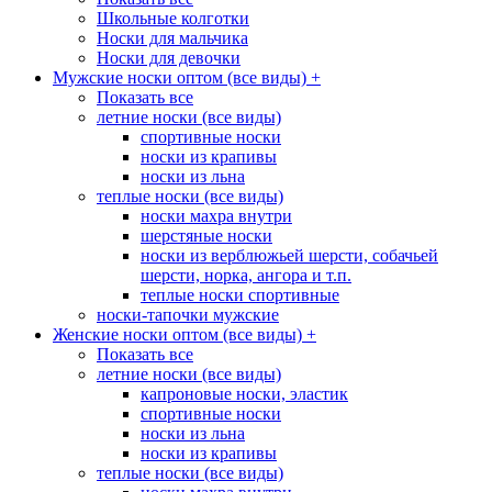
Школьные колготки
Носки для мальчика
Носки для девочки
Мужские носки оптом (все виды)
+
Показать все
летние носки (все виды)
спортивные носки
носки из крапивы
носки из льна
теплые носки (все виды)
носки махра внутри
шерстяные носки
носки из верблюжьей шерсти, собачьей
шерсти, норка, ангора и т.п.
теплые носки спортивные
носки-тапочки мужские
Женские носки оптом (все виды)
+
Показать все
летние носки (все виды)
капроновые носки, эластик
спортивные носки
носки из льна
носки из крапивы
теплые носки (все виды)