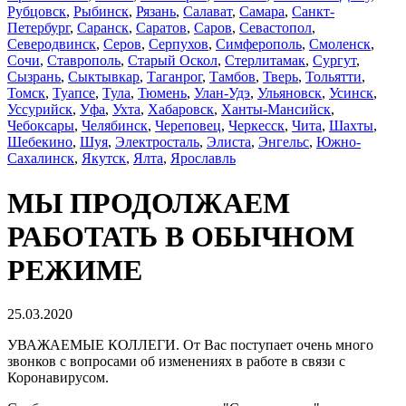
Рубцовск
,
Рыбинск
,
Рязань
,
Салават
,
Самара
,
Санкт-
Петербург
,
Саранск
,
Саратов
,
Саров
,
Севастопол
,
Северодвинск
,
Серов
,
Серпухов
,
Симферополь
,
Смоленск
,
Сочи
,
Ставрополь
,
Старый Оскол
,
Стерлитамак
,
Сургут
,
Сызрань
,
Сыктывкар
,
Таганрог
,
Тамбов
,
Тверь
,
Тольятти
,
Томск
,
Туапсе
,
Тула
,
Тюмень
,
Улан-Удэ
,
Ульяновск
,
Усинск
,
Уссурийск
,
Уфа
,
Ухта
,
Хабаровск
,
Ханты-Мансийск
,
Чебоксары
,
Челябинск
,
Череповец
,
Черкесск
,
Чита
,
Шахты
,
Шебекино
,
Шуя
,
Электросталь
,
Элиста
,
Энгельс
,
Южно-
Сахалинск
,
Якутск
,
Ялта
,
Ярославль
МЫ ПРОДОЛЖАЕМ
РАБОТАТЬ В ОБЫЧНОМ
РЕЖИМЕ
25.03.2020
УВАЖАЕМЫЕ КОЛЛЕГИ. От Вас поступает очень много
звонков с вопросами об изменениях в работе в связи с
Коронавирусом.