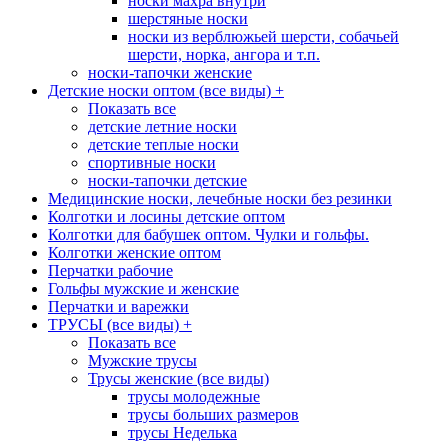
носки махра внутри
шерстяные носки
носки из верблюжьей шерсти, собачьей
шерсти, норка, ангора и т.п.
носки-тапочки женские
Детские носки оптом (все виды)
+
Показать все
детские летние носки
детские теплые носки
спортивные носки
носки-тапочки детские
Медицинские носки, лечебные носки без резинки
Колготки и лосины детские оптом
Колготки для бабушек оптом. Чулки и гольфы.
Колготки женские оптом
Перчатки рабочие
Гольфы мужские и женские
Перчатки и варежки
ТРУСЫ (все виды)
+
Показать все
Мужские трусы
Трусы женские (все виды)
трусы молодежные
трусы больших размеров
трусы Неделька