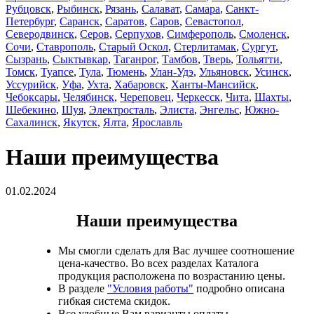
Рубцовск
,
Рыбинск
,
Рязань
,
Салават
,
Самара
,
Санкт-
Петербург
,
Саранск
,
Саратов
,
Саров
,
Севастопол
,
Северодвинск
,
Серов
,
Серпухов
,
Симферополь
,
Смоленск
,
Сочи
,
Ставрополь
,
Старый Оскол
,
Стерлитамак
,
Сургут
,
Сызрань
,
Сыктывкар
,
Таганрог
,
Тамбов
,
Тверь
,
Тольятти
,
Томск
,
Туапсе
,
Тула
,
Тюмень
,
Улан-Удэ
,
Ульяновск
,
Усинск
,
Уссурийск
,
Уфа
,
Ухта
,
Хабаровск
,
Ханты-Мансийск
,
Чебоксары
,
Челябинск
,
Череповец
,
Черкесск
,
Чита
,
Шахты
,
Шебекино
,
Шуя
,
Электросталь
,
Элиста
,
Энгельс
,
Южно-
Сахалинск
,
Якутск
,
Ялта
,
Ярославль
Наши преимущества
01.02.2024
Наши преимущества
Мы смогли сделать для Вас лучшее соотношение
цена-качество. Во всех разделах Каталога
продукция расположена по возрастанию цены.
В разделе
"Условия работы"
подробно описана
гибкая система скидок.
Все удобные Вам варианты оплаты