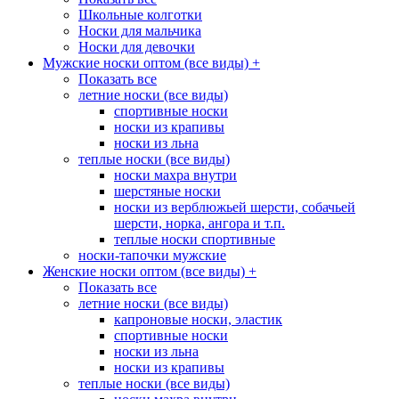
Школьные колготки
Носки для мальчика
Носки для девочки
Мужские носки оптом (все виды)
+
Показать все
летние носки (все виды)
спортивные носки
носки из крапивы
носки из льна
теплые носки (все виды)
носки махра внутри
шерстяные носки
носки из верблюжьей шерсти, собачьей
шерсти, норка, ангора и т.п.
теплые носки спортивные
носки-тапочки мужские
Женские носки оптом (все виды)
+
Показать все
летние носки (все виды)
капроновые носки, эластик
спортивные носки
носки из льна
носки из крапивы
теплые носки (все виды)