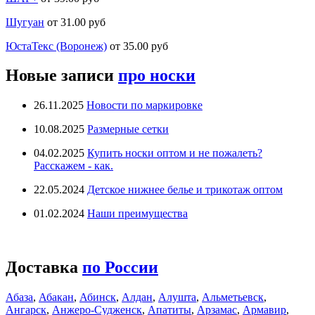
Шугуан
от 31.00 руб
ЮстаТекс (Воронеж)
от 35.00 руб
Новые записи
про носки
26.11.2025
Новости по маркировке
10.08.2025
Размерные сетки
04.02.2025
Купить носки оптом и не пожалеть?
Расскажем - как.
22.05.2024
Детское нижнее белье и трикотаж оптом
01.02.2024
Наши преимущества
Доставка
по России
Абаза
,
Абакан
,
Абинск
,
Алдан
,
Алушта
,
Альметьевск
,
Ангарск
,
Анжеро-Судженск
,
Апатиты
,
Арзамас
,
Армавир
,