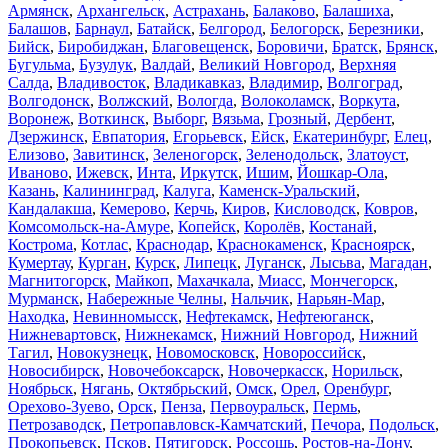
Армянск
,
Архангельск
,
Астрахань
,
Балаково
,
Балашиха
,
Балашов
,
Барнаул
,
Батайск
,
Белгород
,
Белогорск
,
Березники
,
Бийск
,
Биробиджан
,
Благовещенск
,
Боровичи
,
Братск
,
Брянск
,
Бугульма
,
Бузулук
,
Валдай
,
Великий Новгород
,
Верхняя
Салда
,
Владивосток
,
Владикавказ
,
Владимир
,
Волгоград
,
Волгодонск
,
Волжский
,
Вологда
,
Волоколамск
,
Воркута
,
Воронеж
,
Воткинск
,
Выборг
,
Вязьма
,
Грозный
,
Дербент
,
Дзержинск
,
Евпатория
,
Егорьевск
,
Ейск
,
Екатеринбург
,
Елец
,
Елизово
,
Завитинск
,
Зеленогорск
,
Зеленодольск
,
Златоуст
,
Иваново
,
Ижевск
,
Инта
,
Иркутск
,
Ишим
,
Йошкар-Ола
,
Казань
,
Калининград
,
Калуга
,
Каменск-Уральский
,
Кандалакша
,
Кемерово
,
Керчь
,
Киров
,
Кисловодск
,
Ковров
,
Комсомольск-на-Амуре
,
Копейск
,
Королёв
,
Костанай
,
Кострома
,
Котлас
,
Краснодар
,
Краснокаменск
,
Красноярск
,
Кумертау
,
Курган
,
Курск
,
Липецк
,
Луганск
,
Лысьва
,
Магадан
,
Магнитогорск
,
Майкоп
,
Махачкала
,
Миасс
,
Мончегорск
,
Мурманск
,
Набережные Челны
,
Нальчик
,
Нарьян-Мар
,
Находка
,
Невинномысск
,
Нефтекамск
,
Нефтеюганск
,
Нижневартовск
,
Нижнекамск
,
Нижний Новгород
,
Нижний
Тагил
,
Новокузнецк
,
Новомосковск
,
Новороссийск
,
Новосибирск
,
Новочебоксарск
,
Новочеркасск
,
Норильск
,
Ноябрьск
,
Нягань
,
Октябрьский
,
Омск
,
Орел
,
Оренбург
,
Орехово-Зуево
,
Орск
,
Пенза
,
Первоуральск
,
Пермь
,
Петрозаводск
,
Петропавловск-Камчатский
,
Печора
,
Подольск
,
Прокопьевск
,
Псков
,
Пятигорск
,
Россошь
,
Ростов-на-Дону
,