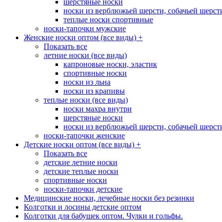
шерстяные носки
носки из верблюжьей шерсти, собачьей шерсти,
теплые носки спортивные
носки-тапочки мужские
Женские носки оптом (все виды)
+
Показать все
летние носки (все виды)
капроновые носки, эластик
спортивные носки
носки из льна
носки из крапивы
теплые носки (все виды)
носки махра внутри
шерстяные носки
носки из верблюжьей шерсти, собачьей шерсти,
носки-тапочки женские
Детские носки оптом (все виды)
+
Показать все
детские летние носки
детские теплые носки
спортивные носки
носки-тапочки детские
Медицинские носки, лечебные носки без резинки
Колготки и лосины детские оптом
Колготки для бабушек оптом. Чулки и гольфы.