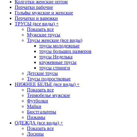
Колготки женские оптом
Перчатки рабочие
Гольфы мужские и женские
Перчатки и варежки
ТРУСЫ (все виды)
+
Показать все
Мужские трусы
Трусы женские (все виды)
трусы молодежные
трусы больших размеров
трусы Неделька
кружевные трусы
трусы стринги
Детские трусы
Трусы подростковые
НИЖНЕЕ БЕЛЬЕ (все виды)
+
Показать все
Термобелье мужское
Футболки
Майки
Бюстгальтеры
Пижамы
ОДЕЖДА (все виды)
+
Показать все
Лосины