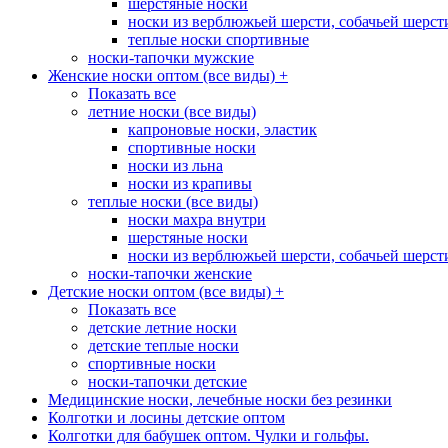
шерстяные носки
носки из верблюжьей шерсти, собачьей шерсти,
теплые носки спортивные
носки-тапочки мужские
Женские носки оптом (все виды)
+
Показать все
летние носки (все виды)
капроновые носки, эластик
спортивные носки
носки из льна
носки из крапивы
теплые носки (все виды)
носки махра внутри
шерстяные носки
носки из верблюжьей шерсти, собачьей шерсти,
носки-тапочки женские
Детские носки оптом (все виды)
+
Показать все
детские летние носки
детские теплые носки
спортивные носки
носки-тапочки детские
Медицинские носки, лечебные носки без резинки
Колготки и лосины детские оптом
Колготки для бабушек оптом. Чулки и гольфы.