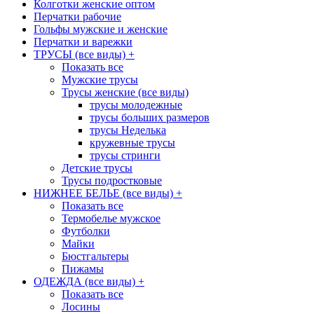
Колготки женские оптом
Перчатки рабочие
Гольфы мужские и женские
Перчатки и варежки
ТРУСЫ (все виды)
+
Показать все
Мужские трусы
Трусы женские (все виды)
трусы молодежные
трусы больших размеров
трусы Неделька
кружевные трусы
трусы стринги
Детские трусы
Трусы подростковые
НИЖНЕЕ БЕЛЬЕ (все виды)
+
Показать все
Термобелье мужское
Футболки
Майки
Бюстгальтеры
Пижамы
ОДЕЖДА (все виды)
+
Показать все
Лосины