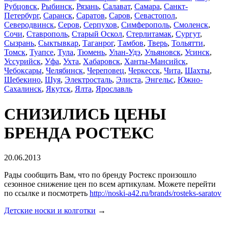
Рубцовск
,
Рыбинск
,
Рязань
,
Салават
,
Самара
,
Санкт-
Петербург
,
Саранск
,
Саратов
,
Саров
,
Севастопол
,
Северодвинск
,
Серов
,
Серпухов
,
Симферополь
,
Смоленск
,
Сочи
,
Ставрополь
,
Старый Оскол
,
Стерлитамак
,
Сургут
,
Сызрань
,
Сыктывкар
,
Таганрог
,
Тамбов
,
Тверь
,
Тольятти
,
Томск
,
Туапсе
,
Тула
,
Тюмень
,
Улан-Удэ
,
Ульяновск
,
Усинск
,
Уссурийск
,
Уфа
,
Ухта
,
Хабаровск
,
Ханты-Мансийск
,
Чебоксары
,
Челябинск
,
Череповец
,
Черкесск
,
Чита
,
Шахты
,
Шебекино
,
Шуя
,
Электросталь
,
Элиста
,
Энгельс
,
Южно-
Сахалинск
,
Якутск
,
Ялта
,
Ярославль
СНИЗИЛИСЬ ЦЕНЫ
БРЕНДА РОСТЕКС
20.06.2013
Рады сообщить Вам, что по бренду Ростекс произошло
сезонное снижение цен по всем артикулам. Можете перейти
по ссылке и посмотреть
http://noski-a42.ru/brands/rosteks-saratov
Детские носки и колготки
→