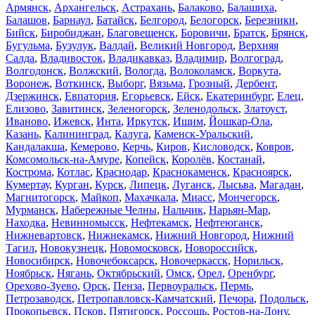
Армянск
,
Архангельск
,
Астрахань
,
Балаково
,
Балашиха
,
Балашов
,
Барнаул
,
Батайск
,
Белгород
,
Белогорск
,
Березники
,
Бийск
,
Биробиджан
,
Благовещенск
,
Боровичи
,
Братск
,
Брянск
,
Бугульма
,
Бузулук
,
Валдай
,
Великий Новгород
,
Верхняя
Салда
,
Владивосток
,
Владикавказ
,
Владимир
,
Волгоград
,
Волгодонск
,
Волжский
,
Вологда
,
Волоколамск
,
Воркута
,
Воронеж
,
Воткинск
,
Выборг
,
Вязьма
,
Грозный
,
Дербент
,
Дзержинск
,
Евпатория
,
Егорьевск
,
Ейск
,
Екатеринбург
,
Елец
,
Елизово
,
Завитинск
,
Зеленогорск
,
Зеленодольск
,
Златоуст
,
Иваново
,
Ижевск
,
Инта
,
Иркутск
,
Ишим
,
Йошкар-Ола
,
Казань
,
Калининград
,
Калуга
,
Каменск-Уральский
,
Кандалакша
,
Кемерово
,
Керчь
,
Киров
,
Кисловодск
,
Ковров
,
Комсомольск-на-Амуре
,
Копейск
,
Королёв
,
Костанай
,
Кострома
,
Котлас
,
Краснодар
,
Краснокаменск
,
Красноярск
,
Кумертау
,
Курган
,
Курск
,
Липецк
,
Луганск
,
Лысьва
,
Магадан
,
Магнитогорск
,
Майкоп
,
Махачкала
,
Миасс
,
Мончегорск
,
Мурманск
,
Набережные Челны
,
Нальчик
,
Нарьян-Мар
,
Находка
,
Невинномысск
,
Нефтекамск
,
Нефтеюганск
,
Нижневартовск
,
Нижнекамск
,
Нижний Новгород
,
Нижний
Тагил
,
Новокузнецк
,
Новомосковск
,
Новороссийск
,
Новосибирск
,
Новочебоксарск
,
Новочеркасск
,
Норильск
,
Ноябрьск
,
Нягань
,
Октябрьский
,
Омск
,
Орел
,
Оренбург
,
Орехово-Зуево
,
Орск
,
Пенза
,
Первоуральск
,
Пермь
,
Петрозаводск
,
Петропавловск-Камчатский
,
Печора
,
Подольск
,
Прокопьевск
,
Псков
,
Пятигорск
,
Россошь
,
Ростов-на-Дону
,