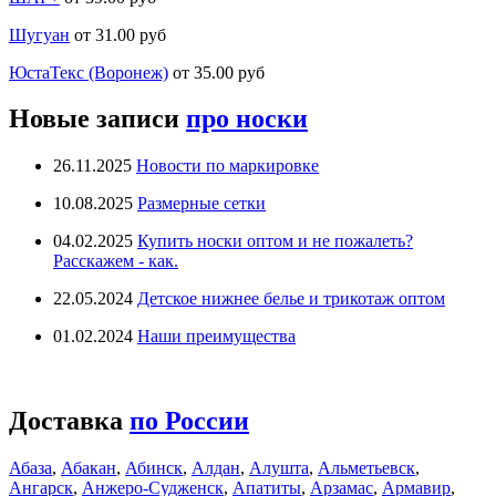
Шугуан
от 31.00 руб
ЮстаТекс (Воронеж)
от 35.00 руб
Новые записи
про носки
26.11.2025
Новости по маркировке
10.08.2025
Размерные сетки
04.02.2025
Купить носки оптом и не пожалеть?
Расскажем - как.
22.05.2024
Детское нижнее белье и трикотаж оптом
01.02.2024
Наши преимущества
Доставка
по России
Абаза
,
Абакан
,
Абинск
,
Алдан
,
Алушта
,
Альметьевск
,
Ангарск
,
Анжеро-Судженск
,
Апатиты
,
Арзамас
,
Армавир
,