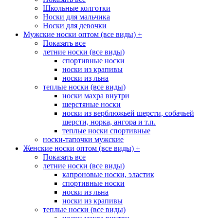
Школьные колготки
Носки для мальчика
Носки для девочки
Мужские носки оптом (все виды)
+
Показать все
летние носки (все виды)
спортивные носки
носки из крапивы
носки из льна
теплые носки (все виды)
носки махра внутри
шерстяные носки
носки из верблюжьей шерсти, собачьей
шерсти, норка, ангора и т.п.
теплые носки спортивные
носки-тапочки мужские
Женские носки оптом (все виды)
+
Показать все
летние носки (все виды)
капроновые носки, эластик
спортивные носки
носки из льна
носки из крапивы
теплые носки (все виды)