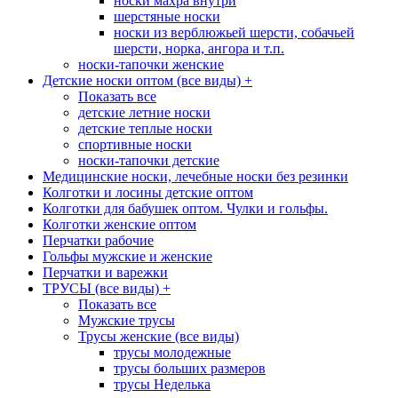
носки махра внутри
шерстяные носки
носки из верблюжьей шерсти, собачьей
шерсти, норка, ангора и т.п.
носки-тапочки женские
Детские носки оптом (все виды)
+
Показать все
детские летние носки
детские теплые носки
спортивные носки
носки-тапочки детские
Медицинские носки, лечебные носки без резинки
Колготки и лосины детские оптом
Колготки для бабушек оптом. Чулки и гольфы.
Колготки женские оптом
Перчатки рабочие
Гольфы мужские и женские
Перчатки и варежки
ТРУСЫ (все виды)
+
Показать все
Мужские трусы
Трусы женские (все виды)
трусы молодежные
трусы больших размеров
трусы Неделька