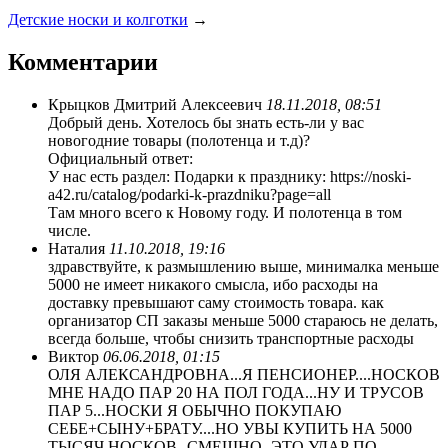
Детские носки и колготки
→
Комментарии
Крыцков Дмитрий Алексеевич
18.11.2018, 08:51
Добрый день. Хотелось бы знать есть-ли у вас
новогодние товары (полотенца и т.д)?
Официальный ответ:
У нас есть раздел: Подарки к празднику: https://noski-
a42.ru/catalog/podarki-k-prazdniku?page=all
Там много всего к Новому году. И полотенца в том
числе.
Наталия
11.10.2018, 19:16
здравствуйте, к размышлению выше, минималка меньше
5000 не имеет никакого смысла, ибо расходы на
доставку превышают саму стоимость товара. как
организатор СП заказы меньше 5000 стараюсь не делать,
всегда больше, чтобы снизить транспортные расходы
Виктор
06.06.2018, 01:15
ОЛЯ АЛЕКСАНДРОВНА...Я ПЕНСИОНЕР....НОСКОВ
МНЕ НАДО ПАР 20 НА ПОЛ ГОДА...НУ И ТРУСОВ
ПАР 5...НОСКИ Я ОБЫЧНО ПОКУПАЮ
СЕБЕ+СЫНУ+БРАТУ....НО УВЫ КУПИТЬ НА 5000
ТЫСЯЧ НОСКОВ--СМЕШНО -ЭТО УДАР ПО