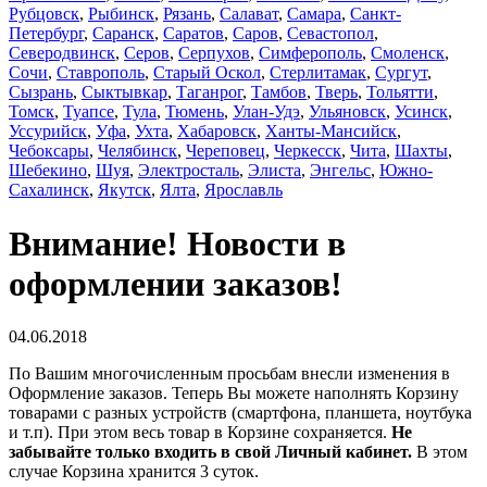
Рубцовск
,
Рыбинск
,
Рязань
,
Салават
,
Самара
,
Санкт-
Петербург
,
Саранск
,
Саратов
,
Саров
,
Севастопол
,
Северодвинск
,
Серов
,
Серпухов
,
Симферополь
,
Смоленск
,
Сочи
,
Ставрополь
,
Старый Оскол
,
Стерлитамак
,
Сургут
,
Сызрань
,
Сыктывкар
,
Таганрог
,
Тамбов
,
Тверь
,
Тольятти
,
Томск
,
Туапсе
,
Тула
,
Тюмень
,
Улан-Удэ
,
Ульяновск
,
Усинск
,
Уссурийск
,
Уфа
,
Ухта
,
Хабаровск
,
Ханты-Мансийск
,
Чебоксары
,
Челябинск
,
Череповец
,
Черкесск
,
Чита
,
Шахты
,
Шебекино
,
Шуя
,
Электросталь
,
Элиста
,
Энгельс
,
Южно-
Сахалинск
,
Якутск
,
Ялта
,
Ярославль
Внимание! Новости в
оформлении заказов!
04.06.2018
По Вашим многочисленным просьбам внесли изменения в
Оформление заказов. Теперь Вы можете наполнять Корзину
товарами с разных устройств (смартфона, планшета, ноутбука
и т.п). При этом весь товар в Корзине сохраняется.
Не
забывайте только входить в свой Личный кабинет.
В этом
случае Корзина хранится 3 суток.