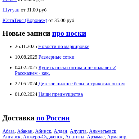
Шугуан
от 31.00 руб
ЮстаТекс (Воронеж)
от 35.00 руб
Новые записи
про носки
26.11.2025
Новости по маркировке
10.08.2025
Размерные сетки
04.02.2025
Купить носки оптом и не пожалеть?
Расскажем - как.
22.05.2024
Детское нижнее белье и трикотаж оптом
01.02.2024
Наши преимущества
Доставка
по России
Абаза
,
Абакан
,
Абинск
,
Алдан
,
Алушта
,
Альметьевск
,
Ангарск
,
Анжеро-Судженск
,
Апатиты
,
Арзамас
,
Армавир
,