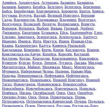
Армянск
,
Архангельск
,
Астрахань
,
Балаково
,
Балашиха
,
Балашов
,
Барнаул
,
Батайск
,
Белгород
,
Белогорск
,
Березники
,
Бийск
,
Биробиджан
,
Благовещенск
,
Боровичи
,
Братск
,
Брянск
,
Бугульма
,
Бузулук
,
Валдай
,
Великий Новгород
,
Верхняя
Салда
,
Владивосток
,
Владикавказ
,
Владимир
,
Волгоград
,
Волгодонск
,
Волжский
,
Вологда
,
Волоколамск
,
Воркута
,
Воронеж
,
Воткинск
,
Выборг
,
Вязьма
,
Грозный
,
Дербент
,
Дзержинск
,
Евпатория
,
Егорьевск
,
Ейск
,
Екатеринбург
,
Елец
,
Елизово
,
Завитинск
,
Зеленогорск
,
Зеленодольск
,
Златоуст
,
Иваново
,
Ижевск
,
Инта
,
Иркутск
,
Ишим
,
Йошкар-Ола
,
Казань
,
Калининград
,
Калуга
,
Каменск-Уральский
,
Кандалакша
,
Кемерово
,
Керчь
,
Киров
,
Кисловодск
,
Ковров
,
Комсомольск-на-Амуре
,
Копейск
,
Королёв
,
Костанай
,
Кострома
,
Котлас
,
Краснодар
,
Краснокаменск
,
Красноярск
,
Кумертау
,
Курган
,
Курск
,
Липецк
,
Луганск
,
Лысьва
,
Магадан
,
Магнитогорск
,
Майкоп
,
Махачкала
,
Миасс
,
Мончегорск
,
Мурманск
,
Набережные Челны
,
Нальчик
,
Нарьян-Мар
,
Находка
,
Невинномысск
,
Нефтекамск
,
Нефтеюганск
,
Нижневартовск
,
Нижнекамск
,
Нижний Новгород
,
Нижний
Тагил
,
Новокузнецк
,
Новомосковск
,
Новороссийск
,
Новосибирск
,
Новочебоксарск
,
Новочеркасск
,
Норильск
,
Ноябрьск
,
Нягань
,
Октябрьский
,
Омск
,
Орел
,
Оренбург
,
Орехово-Зуево
,
Орск
,
Пенза
,
Первоуральск
,
Пермь
,
Петрозаводск
,
Петропавловск-Камчатский
,
Печора
,
Подольск
,
Прокопьевск
,
Псков
,
Пятигорск
,
Россошь
,
Ростов-на-Дону
,