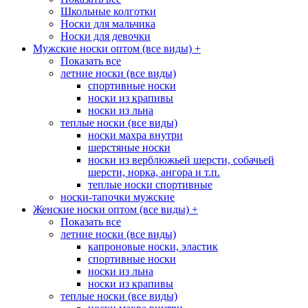
Школьные колготки
Носки для мальчика
Носки для девочки
Мужские носки оптом (все виды)
+
Показать все
летние носки (все виды)
спортивные носки
носки из крапивы
носки из льна
теплые носки (все виды)
носки махра внутри
шерстяные носки
носки из верблюжьей шерсти, собачьей
шерсти, норка, ангора и т.п.
теплые носки спортивные
носки-тапочки мужские
Женские носки оптом (все виды)
+
Показать все
летние носки (все виды)
капроновые носки, эластик
спортивные носки
носки из льна
носки из крапивы
теплые носки (все виды)