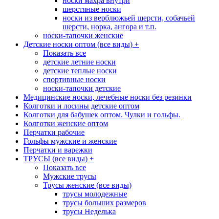
носки махра внутри
шерстяные носки
носки из верблюжьей шерсти, собачьей
шерсти, норка, ангора и т.п.
носки-тапочки женские
Детские носки оптом (все виды)
+
Показать все
детские летние носки
детские теплые носки
спортивные носки
носки-тапочки детские
Медицинские носки, лечебные носки без резинки
Колготки и лосины детские оптом
Колготки для бабушек оптом. Чулки и гольфы.
Колготки женские оптом
Перчатки рабочие
Гольфы мужские и женские
Перчатки и варежки
ТРУСЫ (все виды)
+
Показать все
Мужские трусы
Трусы женские (все виды)
трусы молодежные
трусы больших размеров
трусы Неделька