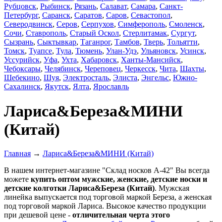
Рубцовск
,
Рыбинск
,
Рязань
,
Салават
,
Самара
,
Санкт-
Петербург
,
Саранск
,
Саратов
,
Саров
,
Севастопол
,
Северодвинск
,
Серов
,
Серпухов
,
Симферополь
,
Смоленск
,
Сочи
,
Ставрополь
,
Старый Оскол
,
Стерлитамак
,
Сургут
,
Сызрань
,
Сыктывкар
,
Таганрог
,
Тамбов
,
Тверь
,
Тольятти
,
Томск
,
Туапсе
,
Тула
,
Тюмень
,
Улан-Удэ
,
Ульяновск
,
Усинск
,
Уссурийск
,
Уфа
,
Ухта
,
Хабаровск
,
Ханты-Мансийск
,
Чебоксары
,
Челябинск
,
Череповец
,
Черкесск
,
Чита
,
Шахты
,
Шебекино
,
Шуя
,
Электросталь
,
Элиста
,
Энгельс
,
Южно-
Сахалинск
,
Якутск
,
Ялта
,
Ярославль
Лариса&Береза&МИНИ
(Китай)
Главная
→
Лариса&Береза&МИНИ (Китай)
В нашем интернет-магазине "Склад носков А-42" Вы всегда
можете
купить оптом мужские, женские, детские носки и
детские колготки Лариса&Береза (Китай)
. Мужская
линейка выпускается под торговой маркой Береза, а женская
под торговой маркой Лариса. Высокое качество продукции
при дешевой цене -
отличительная черта этого