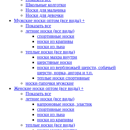
Школьные колготки
Носки для мальчика
Носки для девочки
Мужские носки оптом (все виды)
+
Показать все
летние носки (все виды)
спортивные носки
носки из крапивы
носки из льна
теплые носки (все виды)
носки махра внутри
шерстяные носки
носки из верблюжьей шерсти, собачьей
шерсти, норка, ангора и т.п.
теплые носки спортивные
носки-тапочки мужские
Женские носки оптом (все виды)
+
Показать все
летние носки (все виды)
капроновые носки, эластик
спортивные носки
носки из льна
носки из крапивы
теплые носки (все виды)