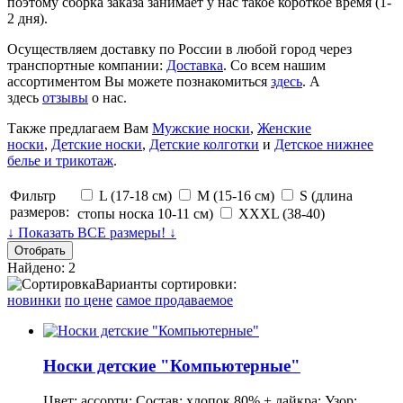
поэтому сборка заказа занимает у нас такое короткое время (1-
2 дня).
Осуществляем доставку по России в любой город через
транспортные компании:
Доставка
. Со всем нашим
ассортиментом Вы можете познакомиться
здесь
. А
здесь
отзывы
о нас.
Также предлагаем Вам
Мужские носки
,
Женские
носки
,
Детские носки
,
Детские колготки
и
Детское нижнее
белье и трикотаж
.
Фильтр
L (17-18 см)
M (15-16 см)
S (длина
размеров:
стопы носка 10-11 см)
XXXL (38-40)
↓ Показать ВСЕ размеры! ↓
Найдено: 2
Варианты сортировки:
новинки
по цене
самое продаваемое
Носки детские "Компьютерные"
Цвет: ассорти; Состав: хлопок 80% + лайкра; Узор: