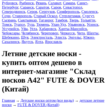
Рубцовск
,
Рыбинск
,
Рязань
,
Салават
,
Самара
,
Санкт-
Петербург
,
Саранск
,
Саратов
,
Саров
,
Севастопол
,
Северодвинск
,
Серов
,
Серпухов
,
Симферополь
,
Смоленск
,
Сочи
,
Ставрополь
,
Старый Оскол
,
Стерлитамак
,
Сургут
,
Сызрань
,
Сыктывкар
,
Таганрог
,
Тамбов
,
Тверь
,
Тольятти
,
Томск
,
Туапсе
,
Тула
,
Тюмень
,
Улан-Удэ
,
Ульяновск
,
Усинск
,
Уссурийск
,
Уфа
,
Ухта
,
Хабаровск
,
Ханты-Мансийск
,
Чебоксары
,
Челябинск
,
Череповец
,
Черкесск
,
Чита
,
Шахты
,
Шебекино
,
Шуя
,
Электросталь
,
Элиста
,
Энгельс
,
Южно-
Сахалинск
,
Якутск
,
Ялта
,
Ярославль
Летние детские носки -
купить оптом дешево в
интернет-магазине "Склад
носков А42" FUTE & DOVER
(Китай)
Главная
→
Детские носки оптом (все виды)
→
детские летние
носки
→
FUTE & DOVER (Китай)