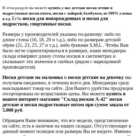
В этом разделе вы можете
купить у нас детские носки
летние
и
подростковые носки оптом, носки с лайкрой, бамбуком, из 100% хлопка
Есть
носки для новорожденных и носки для
и т.д.
подростков, спортивные носки
.
Размеры у производителей указаны по-разному: либо по
длине стопы (16, 18, 20 и т.д.), либо по размерам детской
обуви (21, 23, 25, 27 и т.д.), либо буквами S,M,L . Чтобы Вам
было легче сориентироваться в размерах, наши менеджеры
склада измеряют длину стопы носков в сантиметрах и
указывают эти значения в скобках (рядом с маркировкой
производителя).
Носки детские на мальчика
и
носки детские на девочку
мы
получаем ежедневно, в течении всего дня. Менеджеры сразу
выкладывают товар на сайте. Для Вашего удобства продукция
отсортирована по возрастанию цены. Вы можете
купить в
нашем интернет-магазине "Склад носков А-42" носки
детские и носки подростковые оптом
при сумме заказа от
5.000 руб
.
Обращаем Ваше внимание, что все модели, представленные
на сайте, есть в наличии на наших складах. Отсутствующие в
данный момент позиции или размеры Вы не видите. Именно