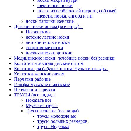
носки махра внутри
шерстяные носки
носки из верблюжьей шерсти, собачьей
шерсти, норка, ангора и т.п.
носки-тапочки женские
Детские носки оптом (все виды)
–
Показать все
детские летние носки
детские теплые носки
спортивные носки
носки-тапочки детские
Медицинские носки, лечебные носки без резинки
Колготки и лосины детские оптом
Колготки для бабушек оптом. Чулки и гольфы.
Колготки женские оптом
Перчатки рабочие
Гольфы мужские и женские
Перчатки и варежки
ТРУСЫ (все виды)
+
Показать все
Мужские трусы
Трусы женские (все виды)
трусы молодежные
трусы больших размеров
трусы Неделька