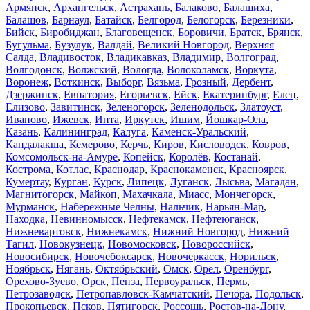
Армянск
,
Архангельск
,
Астрахань
,
Балаково
,
Балашиха
,
Балашов
,
Барнаул
,
Батайск
,
Белгород
,
Белогорск
,
Березники
,
Бийск
,
Биробиджан
,
Благовещенск
,
Боровичи
,
Братск
,
Брянск
,
Бугульма
,
Бузулук
,
Валдай
,
Великий Новгород
,
Верхняя
Салда
,
Владивосток
,
Владикавказ
,
Владимир
,
Волгоград
,
Волгодонск
,
Волжский
,
Вологда
,
Волоколамск
,
Воркута
,
Воронеж
,
Воткинск
,
Выборг
,
Вязьма
,
Грозный
,
Дербент
,
Дзержинск
,
Евпатория
,
Егорьевск
,
Ейск
,
Екатеринбург
,
Елец
,
Елизово
,
Завитинск
,
Зеленогорск
,
Зеленодольск
,
Златоуст
,
Иваново
,
Ижевск
,
Инта
,
Иркутск
,
Ишим
,
Йошкар-Ола
,
Казань
,
Калининград
,
Калуга
,
Каменск-Уральский
,
Кандалакша
,
Кемерово
,
Керчь
,
Киров
,
Кисловодск
,
Ковров
,
Комсомольск-на-Амуре
,
Копейск
,
Королёв
,
Костанай
,
Кострома
,
Котлас
,
Краснодар
,
Краснокаменск
,
Красноярск
,
Кумертау
,
Курган
,
Курск
,
Липецк
,
Луганск
,
Лысьва
,
Магадан
,
Магнитогорск
,
Майкоп
,
Махачкала
,
Миасс
,
Мончегорск
,
Мурманск
,
Набережные Челны
,
Нальчик
,
Нарьян-Мар
,
Находка
,
Невинномысск
,
Нефтекамск
,
Нефтеюганск
,
Нижневартовск
,
Нижнекамск
,
Нижний Новгород
,
Нижний
Тагил
,
Новокузнецк
,
Новомосковск
,
Новороссийск
,
Новосибирск
,
Новочебоксарск
,
Новочеркасск
,
Норильск
,
Ноябрьск
,
Нягань
,
Октябрьский
,
Омск
,
Орел
,
Оренбург
,
Орехово-Зуево
,
Орск
,
Пенза
,
Первоуральск
,
Пермь
,
Петрозаводск
,
Петропавловск-Камчатский
,
Печора
,
Подольск
,
Прокопьевск
,
Псков
,
Пятигорск
,
Россошь
,
Ростов-на-Дону
,