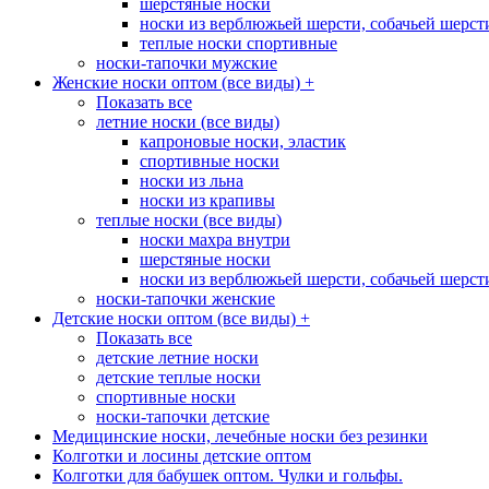
шерстяные носки
носки из верблюжьей шерсти, собачьей шерсти,
теплые носки спортивные
носки-тапочки мужские
Женские носки оптом (все виды)
+
Показать все
летние носки (все виды)
капроновые носки, эластик
спортивные носки
носки из льна
носки из крапивы
теплые носки (все виды)
носки махра внутри
шерстяные носки
носки из верблюжьей шерсти, собачьей шерсти,
носки-тапочки женские
Детские носки оптом (все виды)
+
Показать все
детские летние носки
детские теплые носки
спортивные носки
носки-тапочки детские
Медицинские носки, лечебные носки без резинки
Колготки и лосины детские оптом
Колготки для бабушек оптом. Чулки и гольфы.