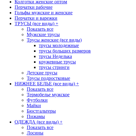
Колготки женские оптом
Перчатки рабочие
Гольфы мужские и женские
Перчатки и варежки
ТРУСЫ (все виды)
+
Показать все
Мужские трусы
Трусы женские (все виды)
трусы молодежные
трусы больших размеров
трусы Неделька
кружевные трусы
трусы стринги
Детские трусы
Трусы подростковые
НИЖНЕЕ БЕЛЬЕ (все виды)
+
Показать все
Термобелье мужское
Футболки
Майки
Бюстгальтеры
Пижамы
ОДЕЖДА (все виды)
+
Показать все
Лосины