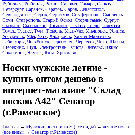
Рубцовск
,
Рыбинск
,
Рязань
,
Салават
,
Самара
,
Санкт-
Петербург
,
Саранск
,
Саратов
,
Саров
,
Севастопол
,
Северодвинск
,
Серов
,
Серпухов
,
Симферополь
,
Смоленск
,
Сочи
,
Ставрополь
,
Старый Оскол
,
Стерлитамак
,
Сургут
,
Сызрань
,
Сыктывкар
,
Таганрог
,
Тамбов
,
Тверь
,
Тольятти
,
Томск
,
Туапсе
,
Тула
,
Тюмень
,
Улан-Удэ
,
Ульяновск
,
Усинск
,
Уссурийск
,
Уфа
,
Ухта
,
Хабаровск
,
Ханты-Мансийск
,
Чебоксары
,
Челябинск
,
Череповец
,
Черкесск
,
Чита
,
Шахты
,
Шебекино
,
Шуя
,
Электросталь
,
Элиста
,
Энгельс
,
Южно-
Сахалинск
,
Якутск
,
Ялта
,
Ярославль
Носки мужские летние -
купить оптом дешево в
интернет-магазине "Склад
носков А42" Сенатор
(г.Раменское)
Главная
→
Мужские носки оптом (все виды)
→
летние носки
(все виды)
→
Сенатор (г.Раменское)