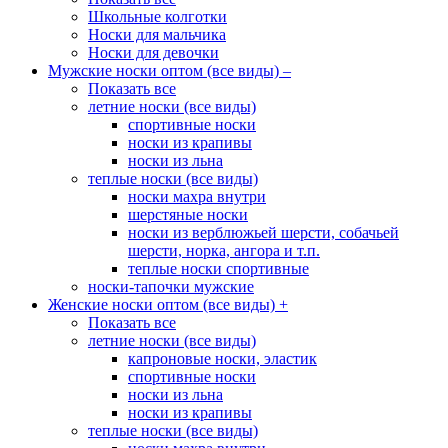
Школьные колготки
Носки для мальчика
Носки для девочки
Мужские носки оптом (все виды)
–
Показать все
летние носки (все виды)
спортивные носки
носки из крапивы
носки из льна
теплые носки (все виды)
носки махра внутри
шерстяные носки
носки из верблюжьей шерсти, собачьей
шерсти, норка, ангора и т.п.
теплые носки спортивные
носки-тапочки мужские
Женские носки оптом (все виды)
+
Показать все
летние носки (все виды)
капроновые носки, эластик
спортивные носки
носки из льна
носки из крапивы
теплые носки (все виды)