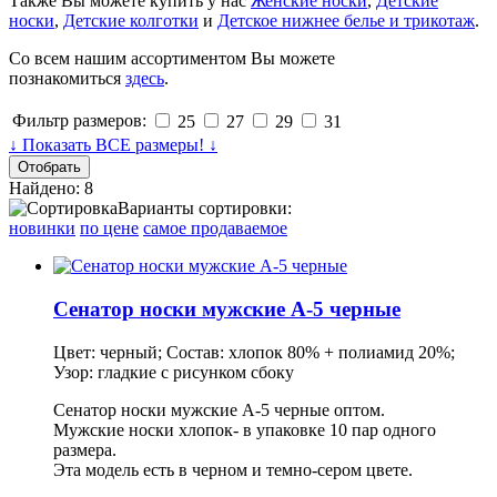
Также Вы можете купить у нас
Женские носки
,
Детские
носки
,
Детские колготки
и
Детское нижнее белье и трикотаж
.
Со всем нашим ассортиментом Вы можете
познакомиться
здесь
.
Фильтр размеров:
25
27
29
31
↓ Показать ВСЕ размеры! ↓
Найдено: 8
Варианты сортировки:
новинки
по цене
самое продаваемое
Сенатор носки мужские А-5 черные
Цвет: черный; Состав: хлопок 80% + полиамид 20%;
Узор: гладкие с рисунком сбоку
Сенатор носки мужские А-5 черные оптом.
Мужские носки хлопок
- в
упаковке
10 пар одного
размера.
Эта модель есть в черном и темно-сером цвете.