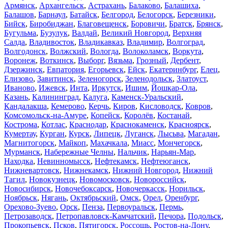
Армянск
,
Архангельск
,
Астрахань
,
Балаково
,
Балашиха
,
Балашов
,
Барнаул
,
Батайск
,
Белгород
,
Белогорск
,
Березники
,
Бийск
,
Биробиджан
,
Благовещенск
,
Боровичи
,
Братск
,
Брянск
,
Бугульма
,
Бузулук
,
Валдай
,
Великий Новгород
,
Верхняя
Салда
,
Владивосток
,
Владикавказ
,
Владимир
,
Волгоград
,
Волгодонск
,
Волжский
,
Вологда
,
Волоколамск
,
Воркута
,
Воронеж
,
Воткинск
,
Выборг
,
Вязьма
,
Грозный
,
Дербент
,
Дзержинск
,
Евпатория
,
Егорьевск
,
Ейск
,
Екатеринбург
,
Елец
,
Елизово
,
Завитинск
,
Зеленогорск
,
Зеленодольск
,
Златоуст
,
Иваново
,
Ижевск
,
Инта
,
Иркутск
,
Ишим
,
Йошкар-Ола
,
Казань
,
Калининград
,
Калуга
,
Каменск-Уральский
,
Кандалакша
,
Кемерово
,
Керчь
,
Киров
,
Кисловодск
,
Ковров
,
Комсомольск-на-Амуре
,
Копейск
,
Королёв
,
Костанай
,
Кострома
,
Котлас
,
Краснодар
,
Краснокаменск
,
Красноярск
,
Кумертау
,
Курган
,
Курск
,
Липецк
,
Луганск
,
Лысьва
,
Магадан
,
Магнитогорск
,
Майкоп
,
Махачкала
,
Миасс
,
Мончегорск
,
Мурманск
,
Набережные Челны
,
Нальчик
,
Нарьян-Мар
,
Находка
,
Невинномысск
,
Нефтекамск
,
Нефтеюганск
,
Нижневартовск
,
Нижнекамск
,
Нижний Новгород
,
Нижний
Тагил
,
Новокузнецк
,
Новомосковск
,
Новороссийск
,
Новосибирск
,
Новочебоксарск
,
Новочеркасск
,
Норильск
,
Ноябрьск
,
Нягань
,
Октябрьский
,
Омск
,
Орел
,
Оренбург
,
Орехово-Зуево
,
Орск
,
Пенза
,
Первоуральск
,
Пермь
,
Петрозаводск
,
Петропавловск-Камчатский
,
Печора
,
Подольск
,
Прокопьевск
,
Псков
,
Пятигорск
,
Россошь
,
Ростов-на-Дону
,