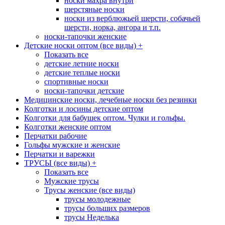
носки махра внутри
шерстяные носки
носки из верблюжьей шерсти, собачьей
шерсти, норка, ангора и т.п.
носки-тапочки женские
Детские носки оптом (все виды)
+
Показать все
детские летние носки
детские теплые носки
спортивные носки
носки-тапочки детские
Медицинские носки, лечебные носки без резинки
Колготки и лосины детские оптом
Колготки для бабушек оптом. Чулки и гольфы.
Колготки женские оптом
Перчатки рабочие
Гольфы мужские и женские
Перчатки и варежки
ТРУСЫ (все виды)
+
Показать все
Мужские трусы
Трусы женские (все виды)
трусы молодежные
трусы больших размеров
трусы Неделька