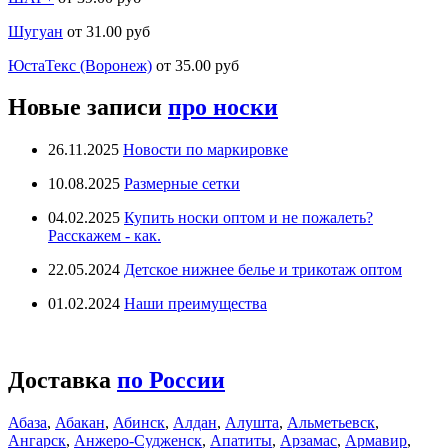
Шугуан
от 31.00 руб
ЮстаТекс (Воронеж)
от 35.00 руб
Новые записи
про носки
26.11.2025
Новости по маркировке
10.08.2025
Размерные сетки
04.02.2025
Купить носки оптом и не пожалеть?
Расскажем - как.
22.05.2024
Детское нижнее белье и трикотаж оптом
01.02.2024
Наши преимущества
Доставка
по России
Абаза
,
Абакан
,
Абинск
,
Алдан
,
Алушта
,
Альметьевск
,
Ангарск
,
Анжеро-Судженск
,
Апатиты
,
Арзамас
,
Армавир
,