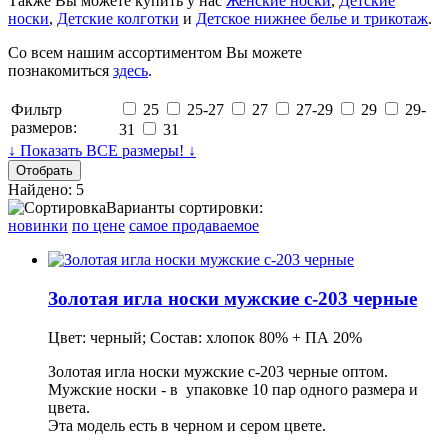
Также Вы можете купить у нас
Женские носки
,
Детские
носки
,
Детские колготки
и
Детское нижнее белье и трикотаж
.
Со всем нашим ассортиментом Вы можете
познакомиться
здесь
.
Фильтр
25
25-27
27
27-29
29
29-
размеров:
31
31
↓ Показать ВСЕ размеры! ↓
Найдено: 5
Варианты сортировки:
новинки
по цене
самое продаваемое
Золотая игла носки мужские с-203 черные
Цвет: черный; Состав: хлопок 80% + ПА 20%
Золотая игла носки мужские с-203 черные оптом.
Мужские носки - в
упаковке
10 пар одного размера и
цвета.
Эта модель есть в черном и сером цвете.