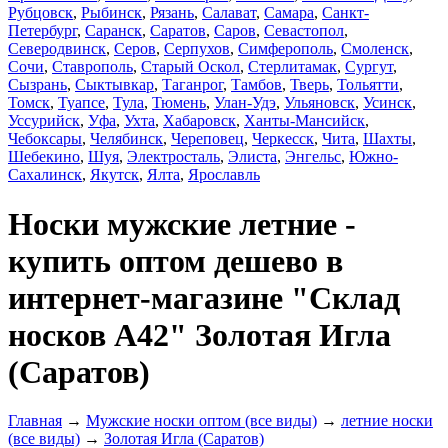
Рубцовск
,
Рыбинск
,
Рязань
,
Салават
,
Самара
,
Санкт-
Петербург
,
Саранск
,
Саратов
,
Саров
,
Севастопол
,
Северодвинск
,
Серов
,
Серпухов
,
Симферополь
,
Смоленск
,
Сочи
,
Ставрополь
,
Старый Оскол
,
Стерлитамак
,
Сургут
,
Сызрань
,
Сыктывкар
,
Таганрог
,
Тамбов
,
Тверь
,
Тольятти
,
Томск
,
Туапсе
,
Тула
,
Тюмень
,
Улан-Удэ
,
Ульяновск
,
Усинск
,
Уссурийск
,
Уфа
,
Ухта
,
Хабаровск
,
Ханты-Мансийск
,
Чебоксары
,
Челябинск
,
Череповец
,
Черкесск
,
Чита
,
Шахты
,
Шебекино
,
Шуя
,
Электросталь
,
Элиста
,
Энгельс
,
Южно-
Сахалинск
,
Якутск
,
Ялта
,
Ярославль
Носки мужские летние -
купить оптом дешево в
интернет-магазине "Склад
носков А42" Золотая Игла
(Саратов)
Главная
→
Мужские носки оптом (все виды)
→
летние носки
(все виды)
→
Золотая Игла (Саратов)