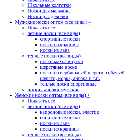
Школьные колготки
Носки для мальчика
Носки для девочки
Мужские носки оптом (все виды)
–
Показать все
летние носки (все виды)
спортивные носки
носки из крапивы
носки из льна
теплые носки (все виды)
носки махра внутри
шерстяные носки
носки из верблюжьей шерсти, собачьей
шерсти, норка, ангора и т.п.
теплые носки спортивные
носки-тапочки мужские
Женские носки оптом (все виды)
+
Показать все
летние носки (все виды)
капроновые носки, эластик
спортивные носки
носки из льна
носки из крапивы
теплые носки (все виды)