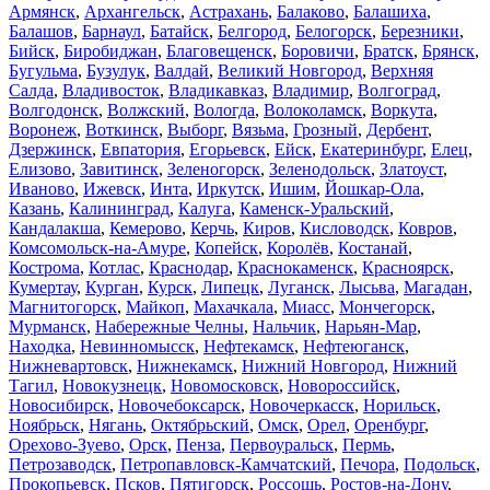
Армянск
,
Архангельск
,
Астрахань
,
Балаково
,
Балашиха
,
Балашов
,
Барнаул
,
Батайск
,
Белгород
,
Белогорск
,
Березники
,
Бийск
,
Биробиджан
,
Благовещенск
,
Боровичи
,
Братск
,
Брянск
,
Бугульма
,
Бузулук
,
Валдай
,
Великий Новгород
,
Верхняя
Салда
,
Владивосток
,
Владикавказ
,
Владимир
,
Волгоград
,
Волгодонск
,
Волжский
,
Вологда
,
Волоколамск
,
Воркута
,
Воронеж
,
Воткинск
,
Выборг
,
Вязьма
,
Грозный
,
Дербент
,
Дзержинск
,
Евпатория
,
Егорьевск
,
Ейск
,
Екатеринбург
,
Елец
,
Елизово
,
Завитинск
,
Зеленогорск
,
Зеленодольск
,
Златоуст
,
Иваново
,
Ижевск
,
Инта
,
Иркутск
,
Ишим
,
Йошкар-Ола
,
Казань
,
Калининград
,
Калуга
,
Каменск-Уральский
,
Кандалакша
,
Кемерово
,
Керчь
,
Киров
,
Кисловодск
,
Ковров
,
Комсомольск-на-Амуре
,
Копейск
,
Королёв
,
Костанай
,
Кострома
,
Котлас
,
Краснодар
,
Краснокаменск
,
Красноярск
,
Кумертау
,
Курган
,
Курск
,
Липецк
,
Луганск
,
Лысьва
,
Магадан
,
Магнитогорск
,
Майкоп
,
Махачкала
,
Миасс
,
Мончегорск
,
Мурманск
,
Набережные Челны
,
Нальчик
,
Нарьян-Мар
,
Находка
,
Невинномысск
,
Нефтекамск
,
Нефтеюганск
,
Нижневартовск
,
Нижнекамск
,
Нижний Новгород
,
Нижний
Тагил
,
Новокузнецк
,
Новомосковск
,
Новороссийск
,
Новосибирск
,
Новочебоксарск
,
Новочеркасск
,
Норильск
,
Ноябрьск
,
Нягань
,
Октябрьский
,
Омск
,
Орел
,
Оренбург
,
Орехово-Зуево
,
Орск
,
Пенза
,
Первоуральск
,
Пермь
,
Петрозаводск
,
Петропавловск-Камчатский
,
Печора
,
Подольск
,
Прокопьевск
,
Псков
,
Пятигорск
,
Россошь
,
Ростов-на-Дону
,