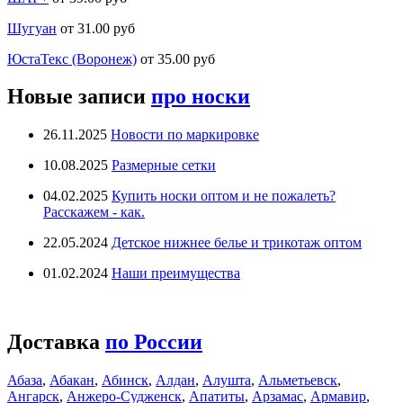
Шугуан
от 31.00 руб
ЮстаТекс (Воронеж)
от 35.00 руб
Новые записи
про носки
26.11.2025
Новости по маркировке
10.08.2025
Размерные сетки
04.02.2025
Купить носки оптом и не пожалеть?
Расскажем - как.
22.05.2024
Детское нижнее белье и трикотаж оптом
01.02.2024
Наши преимущества
Доставка
по России
Абаза
,
Абакан
,
Абинск
,
Алдан
,
Алушта
,
Альметьевск
,
Ангарск
,
Анжеро-Судженск
,
Апатиты
,
Арзамас
,
Армавир
,