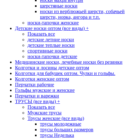
носки махра внутри
шерстяные носки
носки из верблюжьей шерсти, собачьей
шерсти, норка, ангора и т.п.
носки-тапочки женские
Детские носки оптом (все виды)
+
Показать все
детские летние носки
детские теплые носки
спортивные носки
носки-тапочки детские
Медицинские носки, лечебные носки без резинки
Колготки и лосины детские оптом
Колготки для бабушек оптом. Чулки и гольфы.
Колготки женские оптом
Перчатки рабочие
Гольфы мужские и женские
Перчатки и варежки
ТРУСЫ (все виды)
+
Показать все
Мужские трусы
Трусы женские (все виды)
трусы молодежные
трусы больших размеров
трусы Неделька