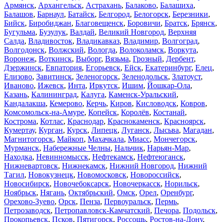
Армянск
,
Архангельск
,
Астрахань
,
Балаково
,
Балашиха
,
Балашов
,
Барнаул
,
Батайск
,
Белгород
,
Белогорск
,
Березники
,
Бийск
,
Биробиджан
,
Благовещенск
,
Боровичи
,
Братск
,
Брянск
,
Бугульма
,
Бузулук
,
Валдай
,
Великий Новгород
,
Верхняя
Салда
,
Владивосток
,
Владикавказ
,
Владимир
,
Волгоград
,
Волгодонск
,
Волжский
,
Вологда
,
Волоколамск
,
Воркута
,
Воронеж
,
Воткинск
,
Выборг
,
Вязьма
,
Грозный
,
Дербент
,
Дзержинск
,
Евпатория
,
Егорьевск
,
Ейск
,
Екатеринбург
,
Елец
,
Елизово
,
Завитинск
,
Зеленогорск
,
Зеленодольск
,
Златоуст
,
Иваново
,
Ижевск
,
Инта
,
Иркутск
,
Ишим
,
Йошкар-Ола
,
Казань
,
Калининград
,
Калуга
,
Каменск-Уральский
,
Кандалакша
,
Кемерово
,
Керчь
,
Киров
,
Кисловодск
,
Ковров
,
Комсомольск-на-Амуре
,
Копейск
,
Королёв
,
Костанай
,
Кострома
,
Котлас
,
Краснодар
,
Краснокаменск
,
Красноярск
,
Кумертау
,
Курган
,
Курск
,
Липецк
,
Луганск
,
Лысьва
,
Магадан
,
Магнитогорск
,
Майкоп
,
Махачкала
,
Миасс
,
Мончегорск
,
Мурманск
,
Набережные Челны
,
Нальчик
,
Нарьян-Мар
,
Находка
,
Невинномысск
,
Нефтекамск
,
Нефтеюганск
,
Нижневартовск
,
Нижнекамск
,
Нижний Новгород
,
Нижний
Тагил
,
Новокузнецк
,
Новомосковск
,
Новороссийск
,
Новосибирск
,
Новочебоксарск
,
Новочеркасск
,
Норильск
,
Ноябрьск
,
Нягань
,
Октябрьский
,
Омск
,
Орел
,
Оренбург
,
Орехово-Зуево
,
Орск
,
Пенза
,
Первоуральск
,
Пермь
,
Петрозаводск
,
Петропавловск-Камчатский
,
Печора
,
Подольск
,
Прокопьевск
,
Псков
,
Пятигорск
,
Россошь
,
Ростов-на-Дону
,