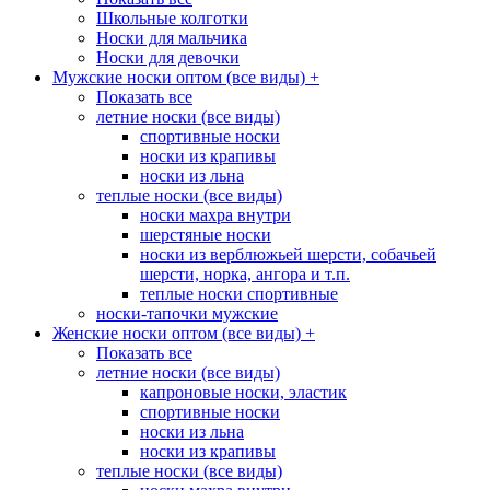
Школьные колготки
Носки для мальчика
Носки для девочки
Мужские носки оптом (все виды)
+
Показать все
летние носки (все виды)
спортивные носки
носки из крапивы
носки из льна
теплые носки (все виды)
носки махра внутри
шерстяные носки
носки из верблюжьей шерсти, собачьей
шерсти, норка, ангора и т.п.
теплые носки спортивные
носки-тапочки мужские
Женские носки оптом (все виды)
+
Показать все
летние носки (все виды)
капроновые носки, эластик
спортивные носки
носки из льна
носки из крапивы
теплые носки (все виды)