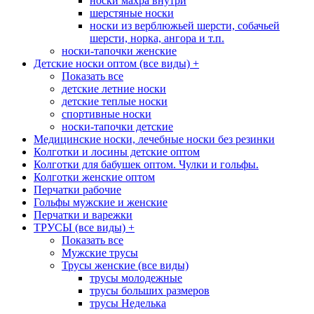
носки махра внутри
шерстяные носки
носки из верблюжьей шерсти, собачьей
шерсти, норка, ангора и т.п.
носки-тапочки женские
Детские носки оптом (все виды)
+
Показать все
детские летние носки
детские теплые носки
спортивные носки
носки-тапочки детские
Медицинские носки, лечебные носки без резинки
Колготки и лосины детские оптом
Колготки для бабушек оптом. Чулки и гольфы.
Колготки женские оптом
Перчатки рабочие
Гольфы мужские и женские
Перчатки и варежки
ТРУСЫ (все виды)
+
Показать все
Мужские трусы
Трусы женские (все виды)
трусы молодежные
трусы больших размеров
трусы Неделька