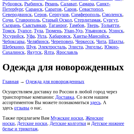
Рубцовск
,
Рыбинск
,
Рязань
,
Салават
,
Самара
,
Санкт-
Петербург
,
Саранск
,
Саратов
,
Саров
,
Севастопол
,
Северодвинск
,
Серов
,
Серпухов
,
Симферополь
,
Смоленск
,
Сочи
,
Ставрополь
,
Старый Оскол
,
Стерлитамак
,
Сургут
,
Сызрань
,
Сыктывкар
,
Таганрог
,
Тамбов
,
Тверь
,
Тольятти
,
Томск
,
Туапсе
,
Тула
,
Тюмень
,
Улан-Удэ
,
Ульяновск
,
Усинск
,
Уссурийск
,
Уфа
,
Ухта
,
Хабаровск
,
Ханты-Мансийск
,
Чебоксары
,
Челябинск
,
Череповец
,
Черкесск
,
Чита
,
Шахты
,
Шебекино
,
Шуя
,
Электросталь
,
Элиста
,
Энгельс
,
Южно-
Сахалинск
,
Якутск
,
Ялта
,
Ярославль
Одежда для новорожденных
Главная
→
Одежда для новорожденных
Осуществляем доставку по России в любой город через
транспортные компании:
Доставка
. Со всем нашим
ассортиментом Вы можете познакомиться
здесь
. А
здесь
отзывы
о нас.
Также предлагаем Вам
Мужские носки
,
Женские
носки
,
Детские носки
,
Детские колготки
и
Детское нижнее
белье и трикотаж
.