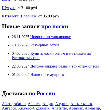
Шугуан
от 31.00 руб
ЮстаТекс (Воронеж)
от 35.00 руб
Новые записи
про носки
26.11.2025
Новости по маркировке
10.08.2025
Размерные сетки
04.02.2025
Купить носки оптом и не пожалеть?
Расскажем - как.
22.05.2024
Детское нижнее белье и трикотаж оптом
01.02.2024
Наши преимущества
Доставка
по России
Абаза
,
Абакан
,
Абинск
,
Алдан
,
Алушта
,
Альметьевск
,
Ангарск
,
Анжеро-Судженск
,
Апатиты
,
Арзамас
,
Армавир
,