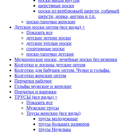
носки махра внутри
шерстяные носки
носки из верблюжьей шерсти, собачьей
шерсти, норка, ангора и т.п.
носки-тапочки женские
Детские носки оптом (все виды)
+
Показать все
детские летние носки
детские теплые носки
спортивные носки
носки-тапочки детские
Медицинские носки, лечебные носки без резинки
Колготки и лосины детские оптом
Колготки для бабушек оптом. Чулки и гольфы.
Колготки женские оптом
Перчатки рабочие
Гольфы мужские и женские
Перчатки и варежки
ТРУСЫ (все виды)
+
Показать все
Мужские трусы
Трусы женские (все виды)
трусы молодежные
трусы больших размеров
трусы Неделька