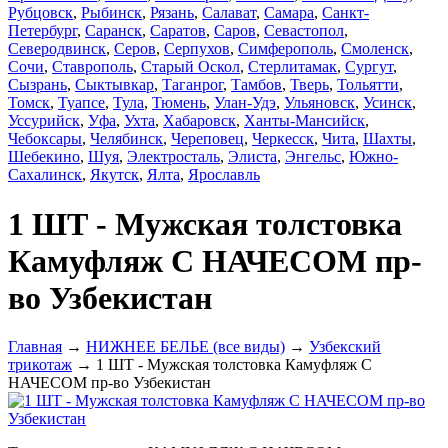
Рубцовск
,
Рыбинск
,
Рязань
,
Салават
,
Самара
,
Санкт-
Петербург
,
Саранск
,
Саратов
,
Саров
,
Севастопол
,
Северодвинск
,
Серов
,
Серпухов
,
Симферополь
,
Смоленск
,
Сочи
,
Ставрополь
,
Старый Оскол
,
Стерлитамак
,
Сургут
,
Сызрань
,
Сыктывкар
,
Таганрог
,
Тамбов
,
Тверь
,
Тольятти
,
Томск
,
Туапсе
,
Тула
,
Тюмень
,
Улан-Удэ
,
Ульяновск
,
Усинск
,
Уссурийск
,
Уфа
,
Ухта
,
Хабаровск
,
Ханты-Мансийск
,
Чебоксары
,
Челябинск
,
Череповец
,
Черкесск
,
Чита
,
Шахты
,
Шебекино
,
Шуя
,
Электросталь
,
Элиста
,
Энгельс
,
Южно-
Сахалинск
,
Якутск
,
Ялта
,
Ярославль
1 ШТ - Мужская толстовка
Камуфляж С НАЧЕСОМ пр-
во Узбекистан
Главная
→
НИЖНЕЕ БЕЛЬЕ (все виды)
→
Узбекский
трикотаж
→ 1 ШТ - Мужская толстовка Камуфляж С
НАЧЕСОМ пр-во Узбекистан