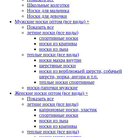
Школьные колготки
Носки для мальчика
Носки для девочки
Мужские носки оптом (все виды)
+
Показать все
летние носки (все виды)
спортивные носки
носки из крапивы
носки из льна
теплые носки (все виды)
носки махра внутри
шерстяные носки
носки из верблюжьей шерсти, собачьей
шерсти, норка, ангора и т.п.
теплые носки спортивные
носки-тапочки мужские
Женские носки оптом (все виды)
+
Показать все
летние носки (все виды)
капроновые носки, эластик
спортивные носки
носки из льна
носки из крапивы
теплые носки (все виды)