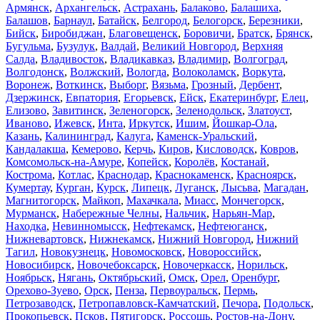
Армянск
,
Архангельск
,
Астрахань
,
Балаково
,
Балашиха
,
Балашов
,
Барнаул
,
Батайск
,
Белгород
,
Белогорск
,
Березники
,
Бийск
,
Биробиджан
,
Благовещенск
,
Боровичи
,
Братск
,
Брянск
,
Бугульма
,
Бузулук
,
Валдай
,
Великий Новгород
,
Верхняя
Салда
,
Владивосток
,
Владикавказ
,
Владимир
,
Волгоград
,
Волгодонск
,
Волжский
,
Вологда
,
Волоколамск
,
Воркута
,
Воронеж
,
Воткинск
,
Выборг
,
Вязьма
,
Грозный
,
Дербент
,
Дзержинск
,
Евпатория
,
Егорьевск
,
Ейск
,
Екатеринбург
,
Елец
,
Елизово
,
Завитинск
,
Зеленогорск
,
Зеленодольск
,
Златоуст
,
Иваново
,
Ижевск
,
Инта
,
Иркутск
,
Ишим
,
Йошкар-Ола
,
Казань
,
Калининград
,
Калуга
,
Каменск-Уральский
,
Кандалакша
,
Кемерово
,
Керчь
,
Киров
,
Кисловодск
,
Ковров
,
Комсомольск-на-Амуре
,
Копейск
,
Королёв
,
Костанай
,
Кострома
,
Котлас
,
Краснодар
,
Краснокаменск
,
Красноярск
,
Кумертау
,
Курган
,
Курск
,
Липецк
,
Луганск
,
Лысьва
,
Магадан
,
Магнитогорск
,
Майкоп
,
Махачкала
,
Миасс
,
Мончегорск
,
Мурманск
,
Набережные Челны
,
Нальчик
,
Нарьян-Мар
,
Находка
,
Невинномысск
,
Нефтекамск
,
Нефтеюганск
,
Нижневартовск
,
Нижнекамск
,
Нижний Новгород
,
Нижний
Тагил
,
Новокузнецк
,
Новомосковск
,
Новороссийск
,
Новосибирск
,
Новочебоксарск
,
Новочеркасск
,
Норильск
,
Ноябрьск
,
Нягань
,
Октябрьский
,
Омск
,
Орел
,
Оренбург
,
Орехово-Зуево
,
Орск
,
Пенза
,
Первоуральск
,
Пермь
,
Петрозаводск
,
Петропавловск-Камчатский
,
Печора
,
Подольск
,
Прокопьевск
,
Псков
,
Пятигорск
,
Россошь
,
Ростов-на-Дону
,