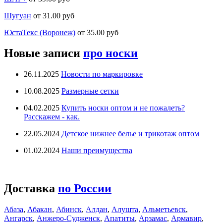
Шугуан
от 31.00 руб
ЮстаТекс (Воронеж)
от 35.00 руб
Новые записи
про носки
26.11.2025
Новости по маркировке
10.08.2025
Размерные сетки
04.02.2025
Купить носки оптом и не пожалеть?
Расскажем - как.
22.05.2024
Детское нижнее белье и трикотаж оптом
01.02.2024
Наши преимущества
Доставка
по России
Абаза
,
Абакан
,
Абинск
,
Алдан
,
Алушта
,
Альметьевск
,
Ангарск
,
Анжеро-Судженск
,
Апатиты
,
Арзамас
,
Армавир
,