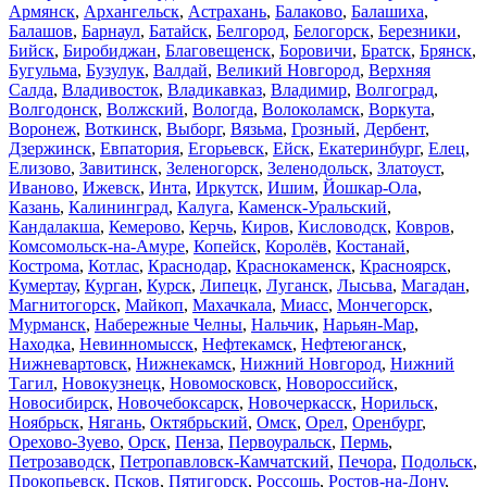
Армянск
,
Архангельск
,
Астрахань
,
Балаково
,
Балашиха
,
Балашов
,
Барнаул
,
Батайск
,
Белгород
,
Белогорск
,
Березники
,
Бийск
,
Биробиджан
,
Благовещенск
,
Боровичи
,
Братск
,
Брянск
,
Бугульма
,
Бузулук
,
Валдай
,
Великий Новгород
,
Верхняя
Салда
,
Владивосток
,
Владикавказ
,
Владимир
,
Волгоград
,
Волгодонск
,
Волжский
,
Вологда
,
Волоколамск
,
Воркута
,
Воронеж
,
Воткинск
,
Выборг
,
Вязьма
,
Грозный
,
Дербент
,
Дзержинск
,
Евпатория
,
Егорьевск
,
Ейск
,
Екатеринбург
,
Елец
,
Елизово
,
Завитинск
,
Зеленогорск
,
Зеленодольск
,
Златоуст
,
Иваново
,
Ижевск
,
Инта
,
Иркутск
,
Ишим
,
Йошкар-Ола
,
Казань
,
Калининград
,
Калуга
,
Каменск-Уральский
,
Кандалакша
,
Кемерово
,
Керчь
,
Киров
,
Кисловодск
,
Ковров
,
Комсомольск-на-Амуре
,
Копейск
,
Королёв
,
Костанай
,
Кострома
,
Котлас
,
Краснодар
,
Краснокаменск
,
Красноярск
,
Кумертау
,
Курган
,
Курск
,
Липецк
,
Луганск
,
Лысьва
,
Магадан
,
Магнитогорск
,
Майкоп
,
Махачкала
,
Миасс
,
Мончегорск
,
Мурманск
,
Набережные Челны
,
Нальчик
,
Нарьян-Мар
,
Находка
,
Невинномысск
,
Нефтекамск
,
Нефтеюганск
,
Нижневартовск
,
Нижнекамск
,
Нижний Новгород
,
Нижний
Тагил
,
Новокузнецк
,
Новомосковск
,
Новороссийск
,
Новосибирск
,
Новочебоксарск
,
Новочеркасск
,
Норильск
,
Ноябрьск
,
Нягань
,
Октябрьский
,
Омск
,
Орел
,
Оренбург
,
Орехово-Зуево
,
Орск
,
Пенза
,
Первоуральск
,
Пермь
,
Петрозаводск
,
Петропавловск-Камчатский
,
Печора
,
Подольск
,
Прокопьевск
,
Псков
,
Пятигорск
,
Россошь
,
Ростов-на-Дону
,