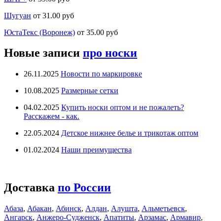
Шугуан
от 31.00 руб
ЮстаТекс (Воронеж)
от 35.00 руб
Новые записи
про носки
26.11.2025
Новости по маркировке
10.08.2025
Размерные сетки
04.02.2025
Купить носки оптом и не пожалеть?
Расскажем - как.
22.05.2024
Детское нижнее белье и трикотаж оптом
01.02.2024
Наши преимущества
Доставка
по России
Абаза
,
Абакан
,
Абинск
,
Алдан
,
Алушта
,
Альметьевск
,
Ангарск
,
Анжеро-Судженск
,
Апатиты
,
Арзамас
,
Армавир
,