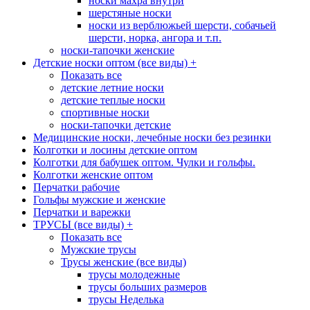
носки махра внутри
шерстяные носки
носки из верблюжьей шерсти, собачьей
шерсти, норка, ангора и т.п.
носки-тапочки женские
Детские носки оптом (все виды)
+
Показать все
детские летние носки
детские теплые носки
спортивные носки
носки-тапочки детские
Медицинские носки, лечебные носки без резинки
Колготки и лосины детские оптом
Колготки для бабушек оптом. Чулки и гольфы.
Колготки женские оптом
Перчатки рабочие
Гольфы мужские и женские
Перчатки и варежки
ТРУСЫ (все виды)
+
Показать все
Мужские трусы
Трусы женские (все виды)
трусы молодежные
трусы больших размеров
трусы Неделька