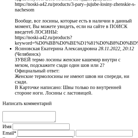
https://noski-a42.ru/products/3-pary--jujube-losiny-zhenskie-s-
nachesom
Вообще, все лосины, которые есть в наличии в данный
момент, Вы можете увидеть, если на сайте в ПОИСК
введете6 ЛОСИНЫ:
https://noski-a42.ru/products?
keyword=%D0%BB%D0%BE%D1%81%D0%B8%D0%BD
Ясиновская Екатерина Александровна
28.11.2022, 20:12
(Челябинск)
ЗУВЕЙ термо лосины женские кашемир внутри с
мехом, подскажите сзади один шов или 2?
Официальный ответ:
Женские термолосины не имеют швов ни спереди, ни
сзади.
В Карточке написано: Швы только по внутренней
стороне ноги. Лосины с ластовицей.
Написать комментарий
Имя
Email*