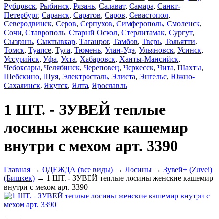
Рубцовск
,
Рыбинск
,
Рязань
,
Салават
,
Самара
,
Санкт-
Петербург
,
Саранск
,
Саратов
,
Саров
,
Севастопол
,
Северодвинск
,
Серов
,
Серпухов
,
Симферополь
,
Смоленск
,
Сочи
,
Ставрополь
,
Старый Оскол
,
Стерлитамак
,
Сургут
,
Сызрань
,
Сыктывкар
,
Таганрог
,
Тамбов
,
Тверь
,
Тольятти
,
Томск
,
Туапсе
,
Тула
,
Тюмень
,
Улан-Удэ
,
Ульяновск
,
Усинск
,
Уссурийск
,
Уфа
,
Ухта
,
Хабаровск
,
Ханты-Мансийск
,
Чебоксары
,
Челябинск
,
Череповец
,
Черкесск
,
Чита
,
Шахты
,
Шебекино
,
Шуя
,
Электросталь
,
Элиста
,
Энгельс
,
Южно-
Сахалинск
,
Якутск
,
Ялта
,
Ярославль
1 ШТ. - ЗУВЕЙ теплые
лосины женские кашемир
внутри с мехом арт. 3390
Главная
→
ОДЕЖДА (все виды)
→
Лосины
→
Зувей+ (Zuvei)
(Бишкек)
→ 1 ШТ. - ЗУВЕЙ теплые лосины женские кашемир
внутри с мехом арт. 3390