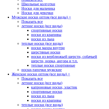
Школьные колготки
Носки для мальчика
Носки для девочки
Мужские носки оптом (все виды)
+
Показать все
летние носки (все виды)
спортивные носки
носки из крапивы
носки из льна
теплые носки (все виды)
носки махра внутри
шерстяные носки
носки из верблюжьей шерсти, собачьей
шерсти, норка, ангора и т.п.
теплые носки спортивные
носки-тапочки мужские
Женские носки оптом (все виды)
+
Показать все
летние носки (все виды)
капроновые носки, эластик
спортивные носки
носки из льна
носки из крапивы
теплые носки (все виды)