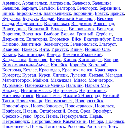
Армянск
,
Архангельск
,
Астрахань
,
Балаково
,
Балашиха
,
Балашов
,
Барнаул
,
Батайск
,
Белгород
,
Белогорск
,
Березники
,
Бийск
,
Биробиджан
,
Благовещенск
,
Боровичи
,
Братск
,
Брянск
,
Бугульма
,
Бузулук
,
Валдай
,
Великий Новгород
,
Верхняя
Салда
,
Владивосток
,
Владикавказ
,
Владимир
,
Волгоград
,
Волгодонск
,
Волжский
,
Вологда
,
Волоколамск
,
Воркута
,
Воронеж
,
Воткинск
,
Выборг
,
Вязьма
,
Грозный
,
Дербент
,
Дзержинск
,
Евпатория
,
Егорьевск
,
Ейск
,
Екатеринбург
,
Елец
,
Елизово
,
Завитинск
,
Зеленогорск
,
Зеленодольск
,
Златоуст
,
Иваново
,
Ижевск
,
Инта
,
Иркутск
,
Ишим
,
Йошкар-Ола
,
Казань
,
Калининград
,
Калуга
,
Каменск-Уральский
,
Кандалакша
,
Кемерово
,
Керчь
,
Киров
,
Кисловодск
,
Ковров
,
Комсомольск-на-Амуре
,
Копейск
,
Королёв
,
Костанай
,
Кострома
,
Котлас
,
Краснодар
,
Краснокаменск
,
Красноярск
,
Кумертау
,
Курган
,
Курск
,
Липецк
,
Луганск
,
Лысьва
,
Магадан
,
Магнитогорск
,
Майкоп
,
Махачкала
,
Миасс
,
Мончегорск
,
Мурманск
,
Набережные Челны
,
Нальчик
,
Нарьян-Мар
,
Находка
,
Невинномысск
,
Нефтекамск
,
Нефтеюганск
,
Нижневартовск
,
Нижнекамск
,
Нижний Новгород
,
Нижний
Тагил
,
Новокузнецк
,
Новомосковск
,
Новороссийск
,
Новосибирск
,
Новочебоксарск
,
Новочеркасск
,
Норильск
,
Ноябрьск
,
Нягань
,
Октябрьский
,
Омск
,
Орел
,
Оренбург
,
Орехово-Зуево
,
Орск
,
Пенза
,
Первоуральск
,
Пермь
,
Петрозаводск
,
Петропавловск-Камчатский
,
Печора
,
Подольск
,
Прокопьевск
,
Псков
,
Пятигорск
,
Россошь
,
Ростов-на-Дону
,