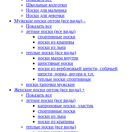
Школьные колготки
Носки для мальчика
Носки для девочки
Мужские носки оптом (все виды)
–
Показать все
летние носки (все виды)
спортивные носки
носки из крапивы
носки из льна
теплые носки (все виды)
носки махра внутри
шерстяные носки
носки из верблюжьей шерсти, собачьей
шерсти, норка, ангора и т.п.
теплые носки спортивные
носки-тапочки мужские
Женские носки оптом (все виды)
+
Показать все
летние носки (все виды)
капроновые носки, эластик
спортивные носки
носки из льна
носки из крапивы
теплые носки (все виды)