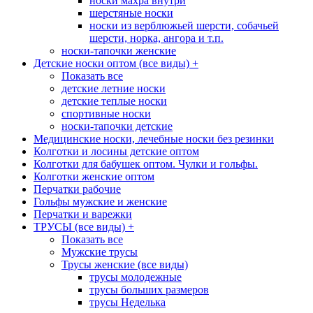
носки махра внутри
шерстяные носки
носки из верблюжьей шерсти, собачьей
шерсти, норка, ангора и т.п.
носки-тапочки женские
Детские носки оптом (все виды)
+
Показать все
детские летние носки
детские теплые носки
спортивные носки
носки-тапочки детские
Медицинские носки, лечебные носки без резинки
Колготки и лосины детские оптом
Колготки для бабушек оптом. Чулки и гольфы.
Колготки женские оптом
Перчатки рабочие
Гольфы мужские и женские
Перчатки и варежки
ТРУСЫ (все виды)
+
Показать все
Мужские трусы
Трусы женские (все виды)
трусы молодежные
трусы больших размеров
трусы Неделька