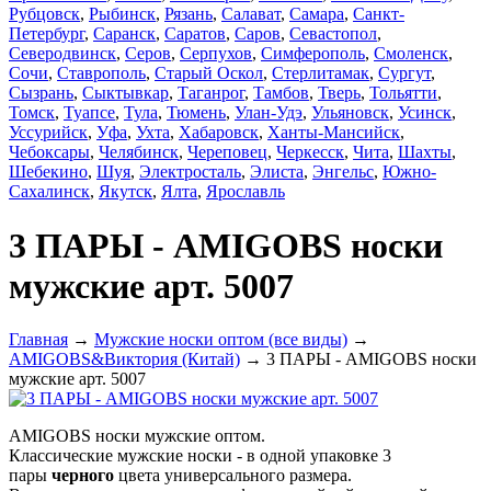
Рубцовск
,
Рыбинск
,
Рязань
,
Салават
,
Самара
,
Санкт-
Петербург
,
Саранск
,
Саратов
,
Саров
,
Севастопол
,
Северодвинск
,
Серов
,
Серпухов
,
Симферополь
,
Смоленск
,
Сочи
,
Ставрополь
,
Старый Оскол
,
Стерлитамак
,
Сургут
,
Сызрань
,
Сыктывкар
,
Таганрог
,
Тамбов
,
Тверь
,
Тольятти
,
Томск
,
Туапсе
,
Тула
,
Тюмень
,
Улан-Удэ
,
Ульяновск
,
Усинск
,
Уссурийск
,
Уфа
,
Ухта
,
Хабаровск
,
Ханты-Мансийск
,
Чебоксары
,
Челябинск
,
Череповец
,
Черкесск
,
Чита
,
Шахты
,
Шебекино
,
Шуя
,
Электросталь
,
Элиста
,
Энгельс
,
Южно-
Сахалинск
,
Якутск
,
Ялта
,
Ярославль
3 ПАРЫ - AMIGOBS носки
мужские арт. 5007
Главная
→
Мужские носки оптом (все виды)
→
AMIGOBS&Виктория (Китай)
→ 3 ПАРЫ - AMIGOBS носки
мужские арт. 5007
AMIGOBS носки мужские оптом.
Классические мужские носки - в одной упаковке 3
пары
черного
цвета
универсального размера.