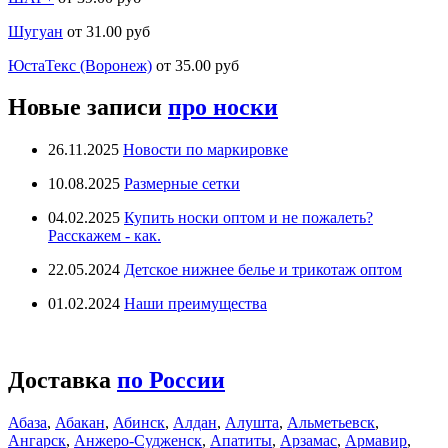
Шугуан
от 31.00 руб
ЮстаТекс (Воронеж)
от 35.00 руб
Новые записи
про носки
26.11.2025
Новости по маркировке
10.08.2025
Размерные сетки
04.02.2025
Купить носки оптом и не пожалеть?
Расскажем - как.
22.05.2024
Детское нижнее белье и трикотаж оптом
01.02.2024
Наши преимущества
Доставка
по России
Абаза
,
Абакан
,
Абинск
,
Алдан
,
Алушта
,
Альметьевск
,
Ангарск
,
Анжеро-Судженск
,
Апатиты
,
Арзамас
,
Армавир
,