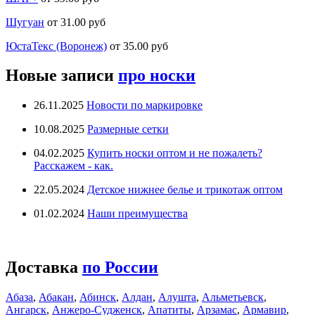
Шугуан
от 31.00 руб
ЮстаТекс (Воронеж)
от 35.00 руб
Новые записи
про носки
26.11.2025
Новости по маркировке
10.08.2025
Размерные сетки
04.02.2025
Купить носки оптом и не пожалеть?
Расскажем - как.
22.05.2024
Детское нижнее белье и трикотаж оптом
01.02.2024
Наши преимущества
Доставка
по России
Абаза
,
Абакан
,
Абинск
,
Алдан
,
Алушта
,
Альметьевск
,
Ангарск
,
Анжеро-Судженск
,
Апатиты
,
Арзамас
,
Армавир
,