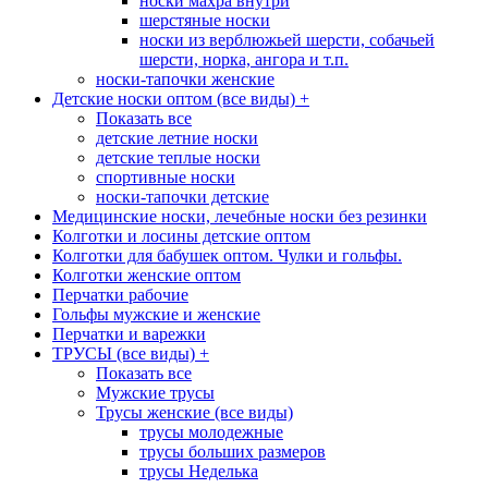
носки махра внутри
шерстяные носки
носки из верблюжьей шерсти, собачьей
шерсти, норка, ангора и т.п.
носки-тапочки женские
Детские носки оптом (все виды)
+
Показать все
детские летние носки
детские теплые носки
спортивные носки
носки-тапочки детские
Медицинские носки, лечебные носки без резинки
Колготки и лосины детские оптом
Колготки для бабушек оптом. Чулки и гольфы.
Колготки женские оптом
Перчатки рабочие
Гольфы мужские и женские
Перчатки и варежки
ТРУСЫ (все виды)
+
Показать все
Мужские трусы
Трусы женские (все виды)
трусы молодежные
трусы больших размеров
трусы Неделька