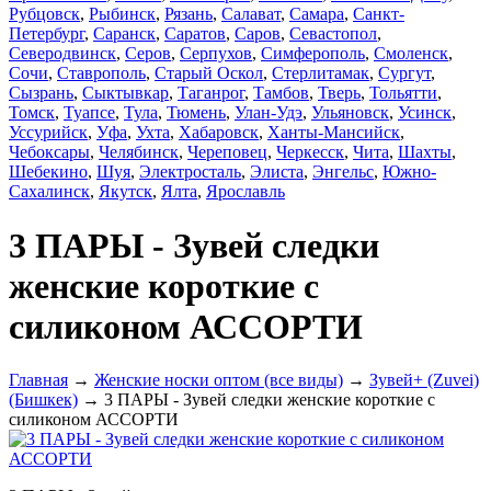
Рубцовск
,
Рыбинск
,
Рязань
,
Салават
,
Самара
,
Санкт-
Петербург
,
Саранск
,
Саратов
,
Саров
,
Севастопол
,
Северодвинск
,
Серов
,
Серпухов
,
Симферополь
,
Смоленск
,
Сочи
,
Ставрополь
,
Старый Оскол
,
Стерлитамак
,
Сургут
,
Сызрань
,
Сыктывкар
,
Таганрог
,
Тамбов
,
Тверь
,
Тольятти
,
Томск
,
Туапсе
,
Тула
,
Тюмень
,
Улан-Удэ
,
Ульяновск
,
Усинск
,
Уссурийск
,
Уфа
,
Ухта
,
Хабаровск
,
Ханты-Мансийск
,
Чебоксары
,
Челябинск
,
Череповец
,
Черкесск
,
Чита
,
Шахты
,
Шебекино
,
Шуя
,
Электросталь
,
Элиста
,
Энгельс
,
Южно-
Сахалинск
,
Якутск
,
Ялта
,
Ярославль
3 ПАРЫ - Зувей следки
женские короткие с
силиконом АССОРТИ
Главная
→
Женские носки оптом (все виды)
→
Зувей+ (Zuvei)
(Бишкек)
→ 3 ПАРЫ - Зувей следки женские короткие с
силиконом АССОРТИ