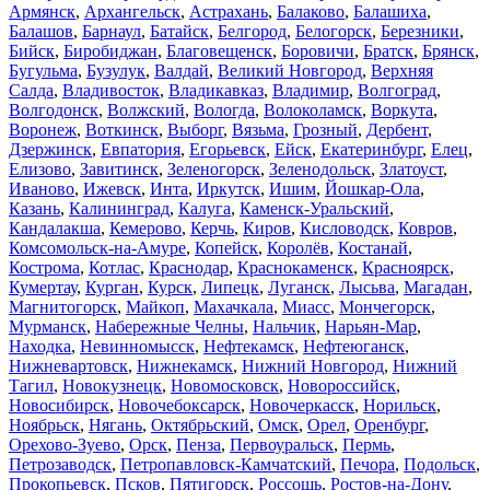
Армянск
,
Архангельск
,
Астрахань
,
Балаково
,
Балашиха
,
Балашов
,
Барнаул
,
Батайск
,
Белгород
,
Белогорск
,
Березники
,
Бийск
,
Биробиджан
,
Благовещенск
,
Боровичи
,
Братск
,
Брянск
,
Бугульма
,
Бузулук
,
Валдай
,
Великий Новгород
,
Верхняя
Салда
,
Владивосток
,
Владикавказ
,
Владимир
,
Волгоград
,
Волгодонск
,
Волжский
,
Вологда
,
Волоколамск
,
Воркута
,
Воронеж
,
Воткинск
,
Выборг
,
Вязьма
,
Грозный
,
Дербент
,
Дзержинск
,
Евпатория
,
Егорьевск
,
Ейск
,
Екатеринбург
,
Елец
,
Елизово
,
Завитинск
,
Зеленогорск
,
Зеленодольск
,
Златоуст
,
Иваново
,
Ижевск
,
Инта
,
Иркутск
,
Ишим
,
Йошкар-Ола
,
Казань
,
Калининград
,
Калуга
,
Каменск-Уральский
,
Кандалакша
,
Кемерово
,
Керчь
,
Киров
,
Кисловодск
,
Ковров
,
Комсомольск-на-Амуре
,
Копейск
,
Королёв
,
Костанай
,
Кострома
,
Котлас
,
Краснодар
,
Краснокаменск
,
Красноярск
,
Кумертау
,
Курган
,
Курск
,
Липецк
,
Луганск
,
Лысьва
,
Магадан
,
Магнитогорск
,
Майкоп
,
Махачкала
,
Миасс
,
Мончегорск
,
Мурманск
,
Набережные Челны
,
Нальчик
,
Нарьян-Мар
,
Находка
,
Невинномысск
,
Нефтекамск
,
Нефтеюганск
,
Нижневартовск
,
Нижнекамск
,
Нижний Новгород
,
Нижний
Тагил
,
Новокузнецк
,
Новомосковск
,
Новороссийск
,
Новосибирск
,
Новочебоксарск
,
Новочеркасск
,
Норильск
,
Ноябрьск
,
Нягань
,
Октябрьский
,
Омск
,
Орел
,
Оренбург
,
Орехово-Зуево
,
Орск
,
Пенза
,
Первоуральск
,
Пермь
,
Петрозаводск
,
Петропавловск-Камчатский
,
Печора
,
Подольск
,
Прокопьевск
,
Псков
,
Пятигорск
,
Россошь
,
Ростов-на-Дону
,