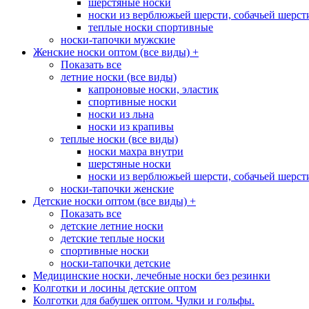
шерстяные носки
носки из верблюжьей шерсти, собачьей шерсти,
теплые носки спортивные
носки-тапочки мужские
Женские носки оптом (все виды)
+
Показать все
летние носки (все виды)
капроновые носки, эластик
спортивные носки
носки из льна
носки из крапивы
теплые носки (все виды)
носки махра внутри
шерстяные носки
носки из верблюжьей шерсти, собачьей шерсти,
носки-тапочки женские
Детские носки оптом (все виды)
+
Показать все
детские летние носки
детские теплые носки
спортивные носки
носки-тапочки детские
Медицинские носки, лечебные носки без резинки
Колготки и лосины детские оптом
Колготки для бабушек оптом. Чулки и гольфы.