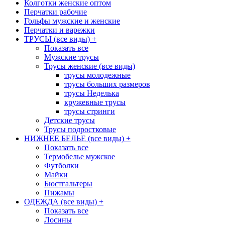
Колготки женские оптом
Перчатки рабочие
Гольфы мужские и женские
Перчатки и варежки
ТРУСЫ (все виды)
+
Показать все
Мужские трусы
Трусы женские (все виды)
трусы молодежные
трусы больших размеров
трусы Неделька
кружевные трусы
трусы стринги
Детские трусы
Трусы подростковые
НИЖНЕЕ БЕЛЬЕ (все виды)
+
Показать все
Термобелье мужское
Футболки
Майки
Бюстгальтеры
Пижамы
ОДЕЖДА (все виды)
+
Показать все
Лосины