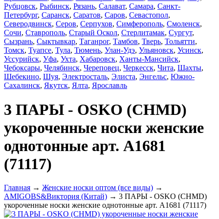
Рубцовск
,
Рыбинск
,
Рязань
,
Салават
,
Самара
,
Санкт-
Петербург
,
Саранск
,
Саратов
,
Саров
,
Севастопол
,
Северодвинск
,
Серов
,
Серпухов
,
Симферополь
,
Смоленск
,
Сочи
,
Ставрополь
,
Старый Оскол
,
Стерлитамак
,
Сургут
,
Сызрань
,
Сыктывкар
,
Таганрог
,
Тамбов
,
Тверь
,
Тольятти
,
Томск
,
Туапсе
,
Тула
,
Тюмень
,
Улан-Удэ
,
Ульяновск
,
Усинск
,
Уссурийск
,
Уфа
,
Ухта
,
Хабаровск
,
Ханты-Мансийск
,
Чебоксары
,
Челябинск
,
Череповец
,
Черкесск
,
Чита
,
Шахты
,
Шебекино
,
Шуя
,
Электросталь
,
Элиста
,
Энгельс
,
Южно-
Сахалинск
,
Якутск
,
Ялта
,
Ярославль
3 ПАРЫ - OSKO (CHMD)
укороченные носки женские
однотонные арт. А1681
(71117)
Главная
→
Женские носки оптом (все виды)
→
AMIGOBS&Виктория (Китай)
→ 3 ПАРЫ - OSKO (CHMD)
укороченные носки женские однотонные арт. А1681 (71117)