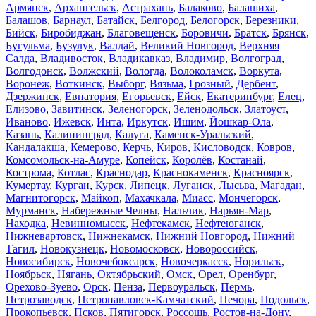
Армянск
,
Архангельск
,
Астрахань
,
Балаково
,
Балашиха
,
Балашов
,
Барнаул
,
Батайск
,
Белгород
,
Белогорск
,
Березники
,
Бийск
,
Биробиджан
,
Благовещенск
,
Боровичи
,
Братск
,
Брянск
,
Бугульма
,
Бузулук
,
Валдай
,
Великий Новгород
,
Верхняя
Салда
,
Владивосток
,
Владикавказ
,
Владимир
,
Волгоград
,
Волгодонск
,
Волжский
,
Вологда
,
Волоколамск
,
Воркута
,
Воронеж
,
Воткинск
,
Выборг
,
Вязьма
,
Грозный
,
Дербент
,
Дзержинск
,
Евпатория
,
Егорьевск
,
Ейск
,
Екатеринбург
,
Елец
,
Елизово
,
Завитинск
,
Зеленогорск
,
Зеленодольск
,
Златоуст
,
Иваново
,
Ижевск
,
Инта
,
Иркутск
,
Ишим
,
Йошкар-Ола
,
Казань
,
Калининград
,
Калуга
,
Каменск-Уральский
,
Кандалакша
,
Кемерово
,
Керчь
,
Киров
,
Кисловодск
,
Ковров
,
Комсомольск-на-Амуре
,
Копейск
,
Королёв
,
Костанай
,
Кострома
,
Котлас
,
Краснодар
,
Краснокаменск
,
Красноярск
,
Кумертау
,
Курган
,
Курск
,
Липецк
,
Луганск
,
Лысьва
,
Магадан
,
Магнитогорск
,
Майкоп
,
Махачкала
,
Миасс
,
Мончегорск
,
Мурманск
,
Набережные Челны
,
Нальчик
,
Нарьян-Мар
,
Находка
,
Невинномысск
,
Нефтекамск
,
Нефтеюганск
,
Нижневартовск
,
Нижнекамск
,
Нижний Новгород
,
Нижний
Тагил
,
Новокузнецк
,
Новомосковск
,
Новороссийск
,
Новосибирск
,
Новочебоксарск
,
Новочеркасск
,
Норильск
,
Ноябрьск
,
Нягань
,
Октябрьский
,
Омск
,
Орел
,
Оренбург
,
Орехово-Зуево
,
Орск
,
Пенза
,
Первоуральск
,
Пермь
,
Петрозаводск
,
Петропавловск-Камчатский
,
Печора
,
Подольск
,
Прокопьевск
,
Псков
,
Пятигорск
,
Россошь
,
Ростов-на-Дону
,