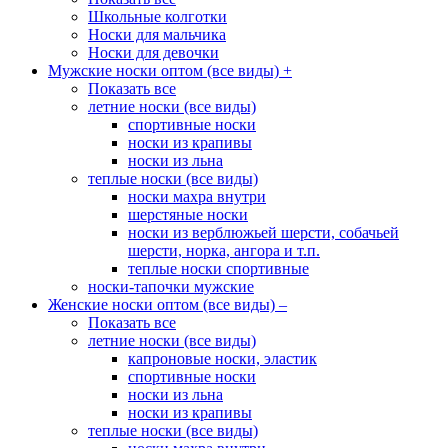
Школьные колготки
Носки для мальчика
Носки для девочки
Мужские носки оптом (все виды)
+
Показать все
летние носки (все виды)
спортивные носки
носки из крапивы
носки из льна
теплые носки (все виды)
носки махра внутри
шерстяные носки
носки из верблюжьей шерсти, собачьей
шерсти, норка, ангора и т.п.
теплые носки спортивные
носки-тапочки мужские
Женские носки оптом (все виды)
–
Показать все
летние носки (все виды)
капроновые носки, эластик
спортивные носки
носки из льна
носки из крапивы
теплые носки (все виды)