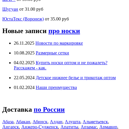
Шугуан
от 31.00 руб
ЮстаТекс (Воронеж)
от 35.00 руб
Новые записи
про носки
26.11.2025
Новости по маркировке
10.08.2025
Размерные сетки
04.02.2025
Купить носки оптом и не пожалеть?
Расскажем - как.
22.05.2024
Детское нижнее белье и трикотаж оптом
01.02.2024
Наши преимущества
Доставка
по России
Абаза
,
Абакан
,
Абинск
,
Алдан
,
Алушта
,
Альметьевск
,
Ангарск
,
Анжеро-Судженск
,
Апатиты
,
Арзамас
,
Армавир
,