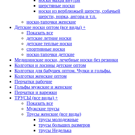
носки махра внутри
шерстяные носки
носки из верблюжьей шерсти, собачьей
шерсти, норка, ангора и т.п.
носки-тапочки женские
Детские носки оптом (все виды)
+
Показать все
детские летние носки
детские теплые носки
спортивные носки
носки-тапочки детские
Медицинские носки, лечебные носки без резинки
Колготки и лосины детские оптом
Колготки для бабушек оптом. Чулки и гольфы.
Колготки женские оптом
Перчатки рабочие
Гольфы мужские и женские
Перчатки и варежки
ТРУСЫ (все виды)
+
Показать все
Мужские трусы
Трусы женские (все виды)
трусы молодежные
трусы больших размеров
трусы Неделька